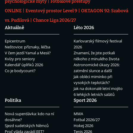
psychologické mýty
Fotbalové přestupy
ONLINE
Eventový prostor Level 9
OKTAGON 92: Szabová
vs. Pudilová
Chance Liga 2026/27
Aktuálně
Léto 2026
Epicentrum
Karlovarský filmový festival
Neštovice: příznaky, léčba
2026
V čem jezdí Yamal a Mesii?
Znamení, že jste potkali
Kvízy pro seniory
někoho z minulého života
Kalendář úplňků 2026
Astronomické úkazy 2026:
Co je bodycount?
zatmění slunce a další
Jak obléci miminko při
vysokých teplotách?
Jak na dokonalé letní mojito
6 lehkých letních salátů
Politika
Sport 2026
Nová superdávka: kdo na ní
MMA
dosáhne?
Fotbal 2026/27
Sjezd sudetských Němců
Hokej 2026
Proč vláda zavádí EET?
Tenis 2026