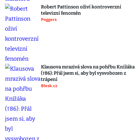
Robert Pattinson oživí kontroverzní
televizní fenomén
Poggers
Klausova mrazivá slova na pohřbu Knížáka
(†86): Přál jsem si, aby byl vysvobozen z
trápení
Blesk.cz