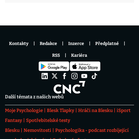
Kontakty
Redakce
Inzerce
Předplatné
RSS
Kariéra
Další témata z našich webů
Moje Psychologie
Blesk Tlapky
Hráči na Blesku
iSport
Fantasy
Spotřebitelské testy
Blesku
Nemovitosti
Psychologika - podcast rozbíjející