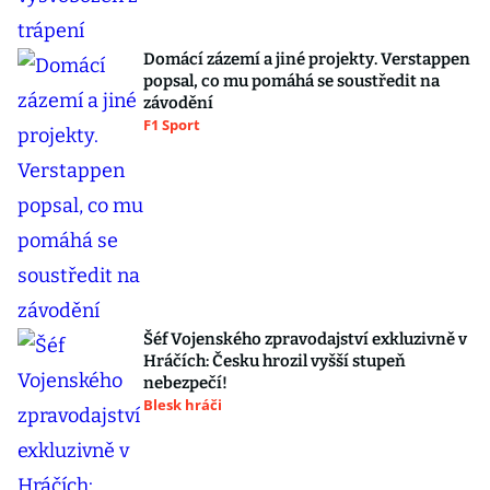
Domácí zázemí a jiné projekty. Verstappen
popsal, co mu pomáhá se soustředit na
závodění
F1 Sport
Šéf Vojenského zpravodajství exkluzivně v
Hráčích: Česku hrozil vyšší stupeň
nebezpečí!
Blesk hráči