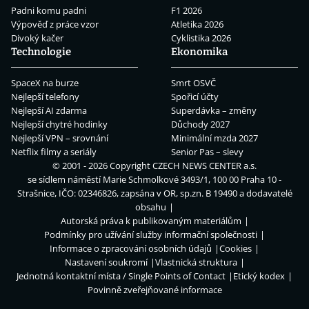
Padni komu padni
F1 2026
Výpověď z práce vzor
Atletika 2026
Divoký kačer
Cyklistika 2026
Technologie
Ekonomika
SpaceX na burze
Smrt OSVČ
Nejlepší telefony
Spořicí účty
Nejlepší AI zdarma
Superdávka – změny
Nejlepší chytré hodinky
Důchody 2027
Nejlepší VPN – srovnání
Minimální mzda 2027
Netflix filmy a seriály
Senior Pas – slevy
© 2001 - 2026 Copyright
CZECH NEWS CENTER a.s.
se sídlem náměstí Marie Schmolkové 3493/1, 100 00 Praha 10 -
Strašnice, IČO: 02346826, zapsána v OR, sp.zn. B 19490 a dodavatelé
obsahu
Autorská práva k publikovaným materiálům
Podmínky pro užívání služby informační společnosti
Informace o zpracování osobních údajů
Cookies
Nastavení soukromí
Vlastnická struktura
Jednotná kontaktní místa / Single Points of Contact
Etický kodex
Povinně zveřejňované informace