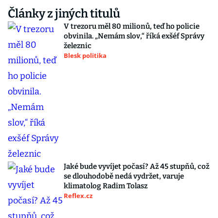
Články z jiných titulů
V trezoru měl 80 milionů, teď ho policie
obvinila. „Nemám slov,“ říká exšéf Správy
železnic
Blesk politika
Jaké bude vyvíjet počasí? Až 45 stupňů, což
se dlouhodobě nedá vydržet, varuje
klimatolog Radim Tolasz
Reflex.cz