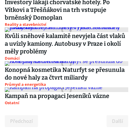
Investory lákají chorvatské hotely. Po
Vítkovi a Třešňákovi na trh vstupuje
brněnský Domoplan
Reality a stavebnictví
Kvůli sněhové kalamitě nevyjela část vlaků
a uvízly kamiony. Autobusy v Praze i okolí
měly problémy
Domácí
Konopná kosmetika Naturfyt se přesunula
do nové haly za čtvrt miliardy
Průmysl a energetika
Kampaň na propagaci Jeseníků vázne
Ostatní
Předchozí
Další