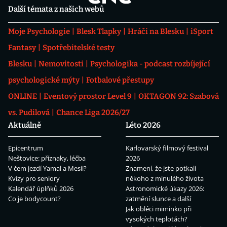
Další témata z našich webů
Moje Psychologie
Blesk Tlapky
Hráči na Blesku
iSport
Fantasy
Spotřebitelské testy
Blesku
Nemovitosti
Psychologika - podcast rozbíjející
psychologické mýty
Fotbalové přestupy
ONLINE
Eventový prostor Level 9
OKTAGON 92: Szabová
vs. Pudilová
Chance Liga 2026/27
Aktuálně
Léto 2026
Epicentrum
Karlovarský filmový festival
Neštovice: příznaky, léčba
2026
V čem jezdí Yamal a Mesii?
Znamení, že jste potkali
Kvízy pro seniory
někoho z minulého života
Kalendář úplňků 2026
Astronomické úkazy 2026:
Co je bodycount?
zatmění slunce a další
Jak obléci miminko při
vysokých teplotách?