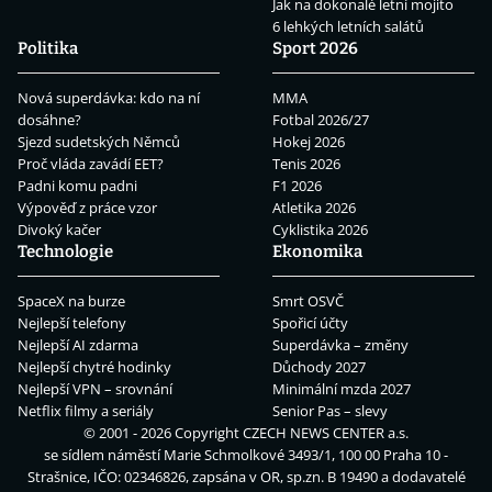
Jak na dokonalé letní mojito
6 lehkých letních salátů
Politika
Sport 2026
Nová superdávka: kdo na ní
MMA
dosáhne?
Fotbal 2026/27
Sjezd sudetských Němců
Hokej 2026
Proč vláda zavádí EET?
Tenis 2026
Padni komu padni
F1 2026
Výpověď z práce vzor
Atletika 2026
Divoký kačer
Cyklistika 2026
Technologie
Ekonomika
SpaceX na burze
Smrt OSVČ
Nejlepší telefony
Spořicí účty
Nejlepší AI zdarma
Superdávka – změny
Nejlepší chytré hodinky
Důchody 2027
Nejlepší VPN – srovnání
Minimální mzda 2027
Netflix filmy a seriály
Senior Pas – slevy
© 2001 - 2026 Copyright
CZECH NEWS CENTER a.s.
se sídlem náměstí Marie Schmolkové 3493/1, 100 00 Praha 10 -
Strašnice, IČO: 02346826, zapsána v OR, sp.zn. B 19490 a dodavatelé