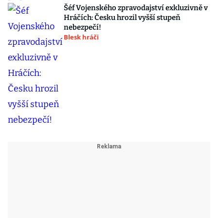
Šéf Vojenského zpravodajství exkluzivně v
Hráčích: Česku hrozil vyšší stupeň
nebezpečí!
Blesk hráči