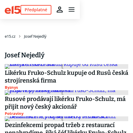
Předplatné
e15.cz
Josef Nejedlý
Josef Nejedlý
Likérku Fruko-Schulz kupuje od Rusů česká
strojírenská firma
Byznys
Rusové prodávají likérku Fruko-Schulz, má
přijít nový český akcionář
Potraviny
Dezinfekcemi propad tržeb z restaurací
nenahradíme, říká šéf likérky Fruko-Schulz