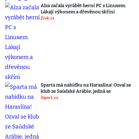
Alza začala vyrábět herní PC s Linuxem.
Lákají výkonem a dřevěnou skříní
Živě.cz
Sparta má nabídku na Haraslína! Ozval se
klub ze Saúdské Arábie, jedná se
iSport.cz