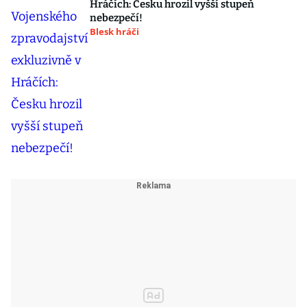
Hráčích: Česku hrozil vyšší stupeň
nebezpečí!
Blesk hráči