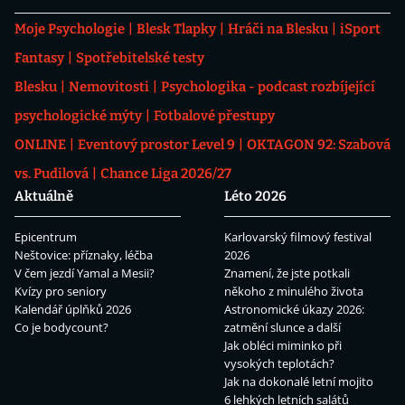
Moje Psychologie
Blesk Tlapky
Hráči na Blesku
iSport
Fantasy
Spotřebitelské testy
Blesku
Nemovitosti
Psychologika - podcast rozbíjející
psychologické mýty
Fotbalové přestupy
ONLINE
Eventový prostor Level 9
OKTAGON 92: Szabová
vs. Pudilová
Chance Liga 2026/27
Aktuálně
Léto 2026
Epicentrum
Karlovarský filmový festival
Neštovice: příznaky, léčba
2026
V čem jezdí Yamal a Mesii?
Znamení, že jste potkali
Kvízy pro seniory
někoho z minulého života
Kalendář úplňků 2026
Astronomické úkazy 2026:
Co je bodycount?
zatmění slunce a další
Jak obléci miminko při
vysokých teplotách?
Jak na dokonalé letní mojito
6 lehkých letních salátů