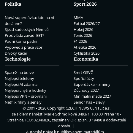
Politika
Sport 2026
Nová superdávka: kdo na ní
MMA
dosáhne?
Fotbal 2026/27
Sjezd sudetských Němců
Hokej 2026
Proč vláda zavádí EET?
Tenis 2026
Padni komu padni
F1 2026
Výpověď z práce vzor
Atletika 2026
Divoký kačer
Cyklistika 2026
Technologie
Ekonomika
SpaceX na burze
Smrt OSVČ
Nejlepší telefony
Spořicí účty
Nejlepší AI zdarma
Superdávka – změny
Nejlepší chytré hodinky
Důchody 2027
Nejlepší VPN – srovnání
Minimální mzda 2027
Netflix filmy a seriály
Senior Pas – slevy
© 2001 - 2026 Copyright
CZECH NEWS CENTER a.s.
se sídlem náměstí Marie Schmolkové 3493/1, 100 00 Praha 10 -
Strašnice, IČO: 02346826, zapsána v OR, sp.zn. B 19490 a dodavatelé
obsahu
Autorská práva k publikovaným materiálům