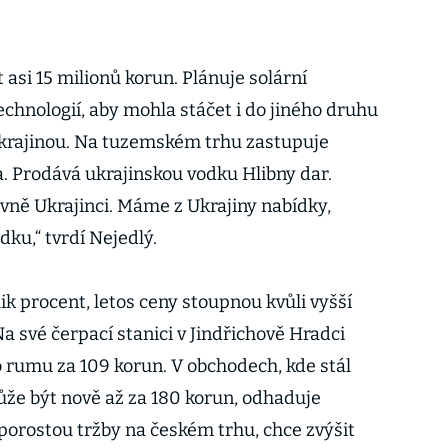
 asi 15 milionů korun. Plánuje solární
technologií, aby mohla stáčet i do jiného druhu
Ukrajinou. Na tuzemském trhu zastupuje
. Prodává ukrajinskou vodku Hlibny dar.
lavně Ukrajinci. Máme z Ukrajiny nabídky,
ku,“ tvrdí Nejedlý.
lik procent, letos ceny stoupnou kvůli vyšší
Na své čerpací stanici v Jindřichově Hradci
 rumu za 109 korun. V obchodech, kde stál
že být nově až za 180 korun, odhaduje
 porostou tržby na českém trhu, chce zvýšit