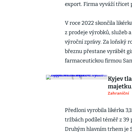
export. Firma vyváží třicet
V roce 2022 skončila likérk
z prodeje výrobků, služeb a
výroční zprávy. Za loňský r
březnu přestane vyrábět gin
farmaceutickou firmou Sano
Kyjev tl
majetku.
Zahraniční
Předloni vyrobila likérka 3,
tržbách podílel téměř z 39 
Druhým hlavním trhem je Sl