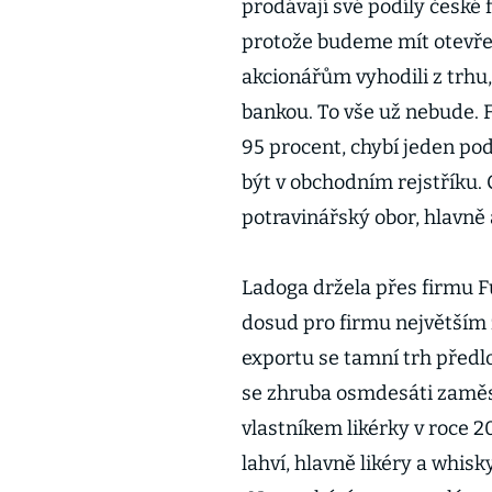
prodávají své podíly české 
protože budeme mít otevře
akcionářům vyhodili z trhu,
bankou. To vše už nebude. F
95 procent, chybí jeden pod
být v obchodním rejstříku.
potravinářský obor, hlavně 
Ladoga držela přes firmu F
dosud pro firmu největším
exportu se tamní trh předl
se zhruba osmdesáti zaměst
vlastníkem likérky v roce 2
lahví, hlavně likéry a whis