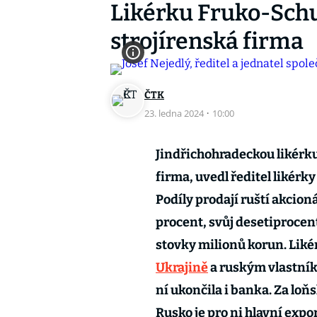
Likérku Fruko-Schu
strojírenská firma
ČTK
23. ledna 2024
·
10:00
Jindřichohradeckou likérku
firma, uvedl ředitel likérky
Podíly prodají ruští akcion
procent, svůj desetiprocentn
stovky milionů korun. Liké
Ukrajině
a ruským vlastníků
ní ukončila i banka. Za loň
Rusko je pro ni hlavní expo