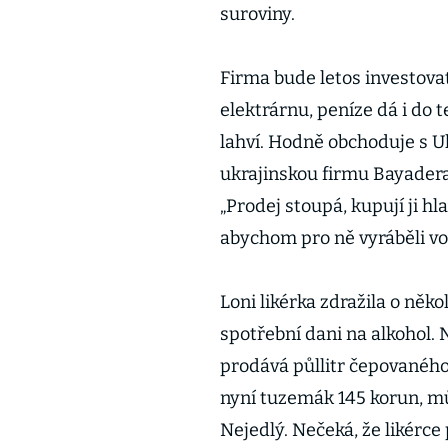
suroviny.
Firma bude letos investovat
elektrárnu, peníze dá i do 
lahví. Hodně obchoduje s 
ukrajinskou firmu Bayadera
„Prodej stoupá, kupují ji h
abychom pro ně vyráběli vod
Loni likérka zdražila o něko
spotřební dani na alkohol. 
prodává půllitr čepovaného
nyní tuzemák 145 korun, mů
Nejedlý. Nečeká, že likérce