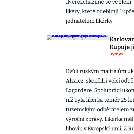
„Nerozcházíme se ve zlém. 
likéry, které odebírají,“ up
jednatelem likérky.
Karlovar
Kupuje j
Byznys
Kvůli ruským majitelům ukon
Alza.cz, skončili i velcí od
Lagardere. Spolupráci ukon
níž byla likérka téměř 25 
tuzemským odběratelem zůs
výroční zprávy. Likérka měl
lihovin v Evropské unii. Z R