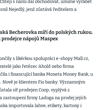
Chtějí s námi dál obchodovat, umíme vyrábět
řesnil Nejedlý, jenž zůstává ředitelem a
ská Becherovka míří do polských rukou.
i prodejce nápojů Maspex
čily s likérkou spolupráci e-shopy Mall.cz,
běratelé jako řetězec Ahold nebo firma
čila i financující banka Moneta Money Bank, u
let. Nově je klientem Fio banky. Významným
tala síť prodejen Coop, vyplývá z
a zastoupení firmy Ladoga na prodej jejích
uska importovala lahve, etikety, kartony i