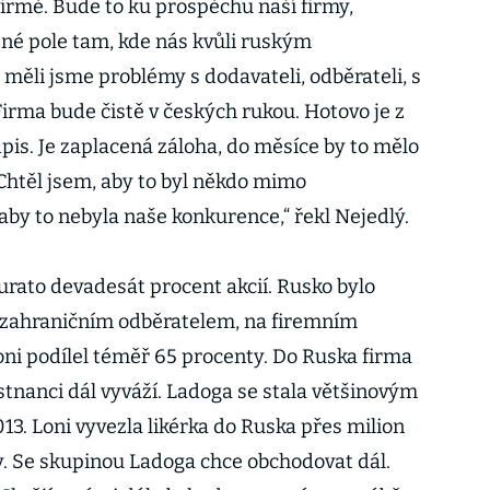
firmě. Bude to ku prospěchu naší firmy,
né pole tam, kde nás kvůli ruským
 měli jsme problémy s dodavateli, odběrateli, s
irma bude čistě v českých rukou. Hotovo je z
pis. Je zaplacená záloha, do měsíce by to mělo
 Chtěl jsem, aby to byl někdo mimo
aby to nebyla naše konkurence,“ řekl Nejedlý.
urato devadesát procent akcií. Rusko bylo
 zahraničním odběratelem, na firemním
oni podílel téměř 65 procenty. Do Ruska firma
nanci dál vyváží. Ladoga se stala většinovým
013. Loni vyvezla likérka do Ruska přes milion
ky. Se skupinou Ladoga chce obchodovat dál.