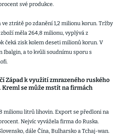
 procent své produkce.
a ve ztrátě po zdanění 1,2 milionu korun. Tržby
 zboží měla 264,8 milionu, vyplývá z
ok čeká zisk kolem deseti milionů korun. V
 Ibalgin, a to kvůli soudnímu sporu s
fi.
ačí Západ k využití zmrazeného ruského
 Kreml se může mstít na firmách
18 milionu litrů lihovin. Export se předloni na
procent. Nejvíc vyvážela firma do Ruska.
ovensko, dále Čína, Bulharsko a Tchaj-wan.