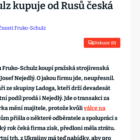
lz kupuje od Rusů česká
Diskuze (
0
)
 Fruko-Schulz koupí pražská strojírenská
 Josef Nejedlý. O jakou firmu jde, neupřesnil.
áři ze skupiny Ladoga, kteří drží devadesát
í podíl prodá i Nejedlý. Jde o transakci za
rka mění majitele, protože kvůli
válce na
m přišla o některé odběratele a spolupráci s
ský rok čeká firma zisk, předloni měla ztrátu.
rtní trh, z Ukrajiny má teď nabídky, aby pro