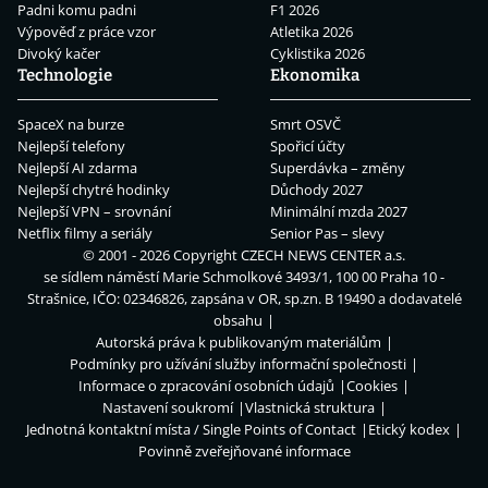
Padni komu padni
F1 2026
Výpověď z práce vzor
Atletika 2026
Divoký kačer
Cyklistika 2026
Technologie
Ekonomika
SpaceX na burze
Smrt OSVČ
Nejlepší telefony
Spořicí účty
Nejlepší AI zdarma
Superdávka – změny
Nejlepší chytré hodinky
Důchody 2027
Nejlepší VPN – srovnání
Minimální mzda 2027
Netflix filmy a seriály
Senior Pas – slevy
© 2001 - 2026 Copyright
CZECH NEWS CENTER a.s.
se sídlem náměstí Marie Schmolkové 3493/1, 100 00 Praha 10 -
Strašnice, IČO: 02346826, zapsána v OR, sp.zn. B 19490 a dodavatelé
obsahu
Autorská práva k publikovaným materiálům
Podmínky pro užívání služby informační společnosti
Informace o zpracování osobních údajů
Cookies
Nastavení soukromí
Vlastnická struktura
Jednotná kontaktní místa / Single Points of Contact
Etický kodex
Povinně zveřejňované informace