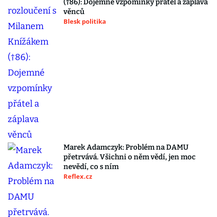
(†86): Dojemné vzpomínky přátel a záplava
věnců
Blesk politika
Marek Adamczyk: Problém na DAMU
přetrvává. Všichni o něm vědí, jen moc
nevědí, co s ním
Reflex.cz