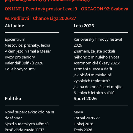
ONLINE
Eventový prostor Level 9
OKTAGON 92: Szabová
vs. Pudilová
Chance Liga 2026/27
Aktuálně
Léto 2026
Epicentrum
Karlovarský filmový festival
Neštovice: příznaky, léčba
2026
V čem jezdí Yamal a Mesii?
Znamení, že jste potkali
Kvízy pro seniory
někoho z minulého života
Kalendář úplňků 2026
Astronomické úkazy 2026:
Co je bodycount?
zatmění slunce a další
Jak obléci miminko při
vysokých teplotách?
Jak na dokonalé letní mojito
6 lehkých letních salátů
Politika
Sport 2026
Nová superdávka: kdo na ní
MMA
dosáhne?
Fotbal 2026/27
Sjezd sudetských Němců
Hokej 2026
Proč vláda zavádí EET?
Tenis 2026