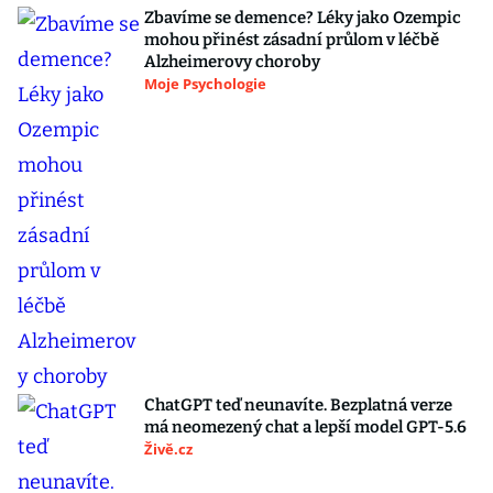
Zbavíme se demence? Léky jako Ozempic
mohou přinést zásadní průlom v léčbě
Alzheimerovy choroby
Moje Psychologie
ChatGPT teď neunavíte. Bezplatná verze
má neomezený chat a lepší model GPT-5.6
Živě.cz