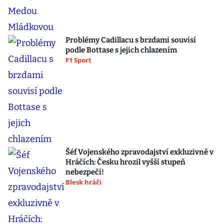
Problémy Cadillacu s brzdami souvisí
podle Bottase s jejich chlazením
F1 Sport
Šéf Vojenského zpravodajství exkluzivně v
Hráčích: Česku hrozil vyšší stupeň
nebezpečí!
Blesk hráči