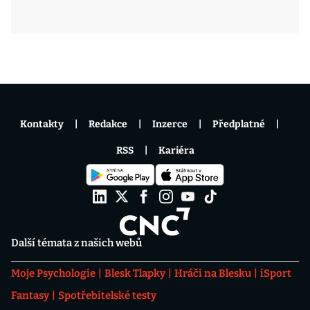
Kontakty
Redakce
Inzerce
Předplatné
RSS
Kariéra
Další témata z našich webů
Moje Psychologie
Blesk Tlapky
Hráči na Blesku
iSport
Fantasy
Spotřebitelské testy