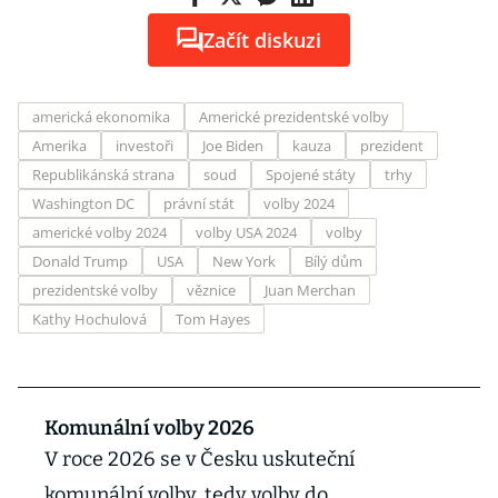
Začít diskuzi
americká ekonomika
Americké prezidentské volby
Amerika
investoři
Joe Biden
kauza
prezident
Republikánská strana
soud
Spojené státy
trhy
Washington DC
právní stát
volby 2024
americké volby 2024
volby USA 2024
volby
Donald Trump
USA
New York
Bílý dům
prezidentské volby
věznice
Juan Merchan
Kathy Hochulová
Tom Hayes
Komunální volby 2026
V roce 2026 se v Česku uskuteční
komunální volby, tedy volby do