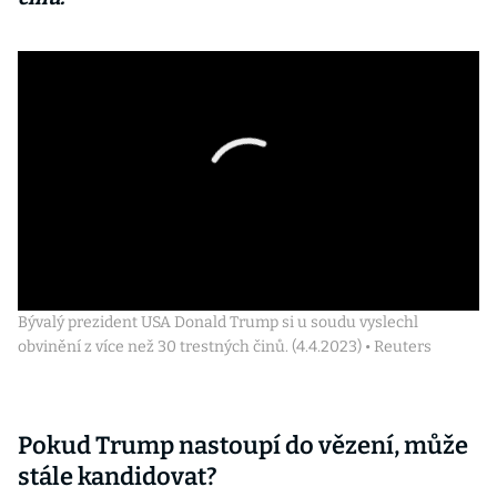
Bývalý prezident USA Donald Trump si u soudu vyslechl
obvinění z více než 30 trestných činů. (4.4.2023) • Reuters
Pokud Trump nastoupí do vězení, může
stále kandidovat?