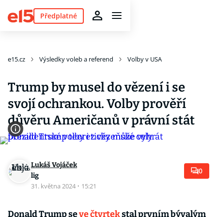
Předplatné
e15.cz
Výsledky voleb a referend
Volby v USA
Trump by musel do vězení i se
svojí ochrankou. Volby prověří
důvěru Američanů v právní stát
Lukáš Vojáček
0
lig
31. května 2024
·
15:21
Donald Trump se
ve čtvrtek
stal prvním bývalým