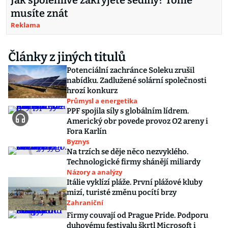
Jak spolehlivě zakryjete šediny? Tohle
musíte znát
Reklama
Články z jiných titulů
Potenciální zachránce Soleku zrušil
nabídku. Zadlužené solární společnosti
hrozí konkurz
Průmysl a energetika
PPF spojila síly s globálním lídrem.
Americký obr povede provoz O2 areny i
Fora Karlín
Byznys
Na trzích se děje něco nezvyklého.
Technologické firmy shánějí miliardy
Názory a analýzy
Itálie vyklízí pláže. První plážové kluby
mizí, turisté změnu pocítí brzy
Zahraniční
Firmy couvají od Prague Pride. Podporu
duhovému festivalu škrtl Microsoft i