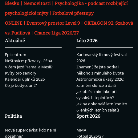
Blesku
Nemovitosti
Psychologika - podcast rozbíjející
psychologické mýty
Fotbalové přestupy
ONLINE
Eventový prostor Level 9
OKTAGON 92: Szabová
vs. Pudilová
Chance Liga 2026/27
Aktuálně
Léto 2026
Epicentrum
Karlovarský filmový festival
Neštovice: příznaky, léčba
2026
V čem jezdí Yamal a Mesii?
Znamení, že jste potkali
Kvízy pro seniory
někoho z minulého života
Kalendář úplňků 2026
Astronomické úkazy 2026:
Co je bodycount?
zatmění slunce a další
Jak obléci miminko při
vysokých teplotách?
Jak na dokonalé letní mojito
6 lehkých letních salátů
Politika
Sport 2026
Nová superdávka: kdo na ní
MMA
dosáhne?
Fotbal 2026/27