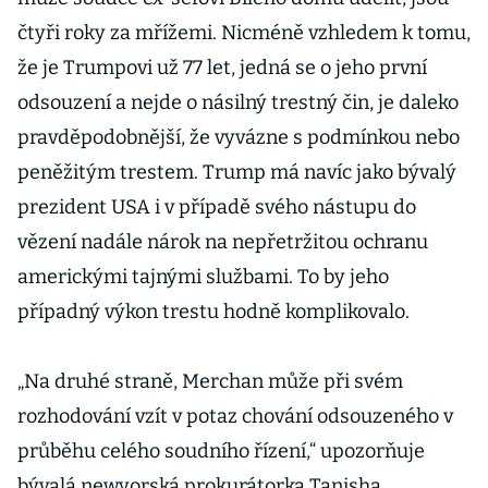
čtyři roky za mřížemi. Nicméně vzhledem k tomu,
že je Trumpovi už 77 let, jedná se o jeho první
odsouzení a nejde o násilný trestný čin, je daleko
pravděpodobnější, že vyvázne s podmínkou nebo
peněžitým trestem. Trump má navíc jako bývalý
prezident USA i v případě svého nástupu do
vězení nadále nárok na nepřetržitou ochranu
americkými tajnými službami. To by jeho
případný výkon trestu hodně komplikovalo.
„Na druhé straně, Merchan může při svém
rozhodování vzít v potaz chování odsouzeného v
průběhu celého soudního řízení,“ upozorňuje
bývalá newyorská prokurátorka Tanisha