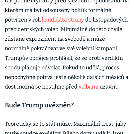
tak pouhé čtyři dny před sjezdem republikánů, na
kterém má být odsouzený politik formálně
potvrzen v roli
kandidáta strany
do listopadových
prezidentských voleb. Minimálně do této chvíle
zůstane exprezident na svobodě a může
normálně pokračovat ve své volební kampani.
Trumpův obhájce prohlásil, že se proti verdiktu
soudu plánuje odvolat. Pokud to udělá, proces
nepochybně potrvá ještě několik dalších měsíců a
dost možná se nestihne před
volbami
uzavřít.
Bude Trump uvězněn?
Teoreticky se to stát může. Maximální trest, jaký
může soudce ex-šéfovi Bílého domu udělit, jsou