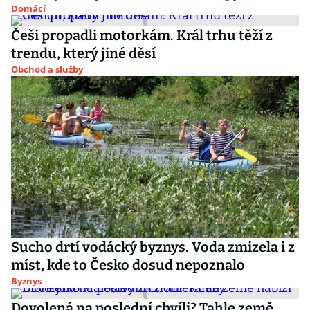
Domácí
Češi propadli motorkám. Král trhu těží z
trendu, který jiné děsí
Obchod a služby
Sucho drtí vodácký byznys. Voda zmizela i z
míst, kde to Česko dosud nepoznalo
Byznys
Dovolená na poslední chvíli? Tahle země