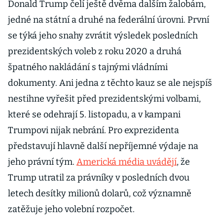
Donald Trump čelí ještě dvěma dalším žalobám,
jedné na státní a druhé na federální úrovni. První
se týká jeho snahy zvrátit výsledek posledních
prezidentských voleb z roku 2020 a druhá
špatného nakládání s tajnými vládními
dokumenty. Ani jedna z těchto kauz se ale nejspíš
nestihne vyřešit před prezidentskými volbami,
které se odehrají 5. listopadu, a v kampani
Trumpovi nijak nebrání. Pro exprezidenta
představují hlavně další nepříjemné výdaje na
jeho právní tým.
Americká média uvádějí
, že
Trump utratil za právníky v posledních dvou
letech desítky milionů dolarů, což významně
zatěžuje jeho volební rozpočet.