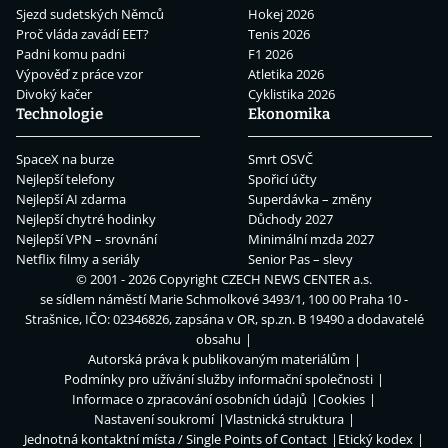
Sjezd sudetských Němců
Hokej 2026
Proč vláda zavádí EET?
Tenis 2026
Padni komu padni
F1 2026
Výpověď z práce vzor
Atletika 2026
Divoký kačer
Cyklistika 2026
Technologie
Ekonomika
SpaceX na burze
Smrt OSVČ
Nejlepší telefony
Spořicí účty
Nejlepší AI zdarma
Superdávka – změny
Nejlepší chytré hodinky
Důchody 2027
Nejlepší VPN – srovnání
Minimální mzda 2027
Netflix filmy a seriály
Senior Pas – slevy
© 2001 - 2026 Copyright
CZECH NEWS CENTER a.s.
se sídlem náměstí Marie Schmolkové 3493/1, 100 00 Praha 10 -
Strašnice, IČO: 02346826, zapsána v OR, sp.zn. B 19490 a dodavatelé
obsahu
Autorská práva k publikovaným materiálům
Podmínky pro užívání služby informační společnosti
Informace o zpracování osobních údajů
Cookies
Nastavení soukromí
Vlastnická struktura
Jednotná kontaktní místa / Single Points of Contact
Etický kodex