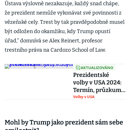
Ústava výslovně nezakazuje, každý snad chápe,
že prezident nemůže vykonávat své povinnosti z
vězeňské cely. Trest by tak pravděpodobně musel
být odložen do okamžiku, kdy Trump opustí
úřad,“ domnívá se Alex Reinert, profesor
trestního práva na Cardozo School of Law.
AKTUALIZOVÁNO
Prezidentské
volby v USA 2024:
Termín, průzkumy
a preference
Volby v USA
Mohl by Trump jako prezident sám sebe