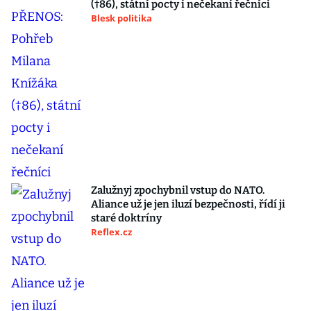
(†86), státní pocty i nečekaní řečníci
Blesk politika
Zalužnyj zpochybnil vstup do NATO.
Aliance už je jen iluzí bezpečnosti, řídí ji
staré doktríny
Reflex.cz