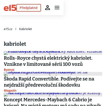
Předplatné
e15.cz
Kabriolet
kabriolet
Rolls-Royce chystá elektrický kabriolet.
Vznikne v limitované sérii 100 vozů
Byznys
Škoda Rapid Convertible. Podívejte se na
nejdražší předrevoluční škodovku
Magazín
Koncept Mercedes-Maybach 6 Cabrio je
krásný. Na místě motoru má sadu na piknik