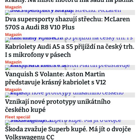
Magazín
Dva supersporty shazují střechu: McLaren
570S a Audi R8 V10 Plus
Magazín
Kabriolety Audi A5 a S5 přijíždí na český trh.
I s mikrofony v pásech
Magazín
Vanquish S Volante: Aston Martin
představuje krásný kabriolet s V12
Magazín
Vznikají nové prototypy unikátního
českého kupé
Fleet speciál
Škoda zvažuje Superb kupé. Má jít o dvojče
Volkswagenu CC