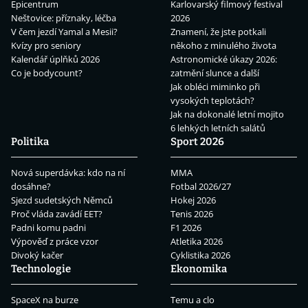
Epicentrum
Karlovarský filmový festival
Neštovice: příznaky, léčba
2026
V čem jezdí Yamal a Mesii?
Znamení, že jste potkali
Kvízy pro seniory
někoho z minulého života
Kalendář úplňků 2026
Astronomické úkazy 2026:
Co je bodycount?
zatmění slunce a další
Jak obléci miminko při
vysokých teplotách?
Jak na dokonalé letní mojito
6 lehkých letních salátů
Politika
Sport 2026
Nová superdávka: kdo na ní
MMA
dosáhne?
Fotbal 2026/27
Sjezd sudetských Němců
Hokej 2026
Proč vláda zavádí EET?
Tenis 2026
Padni komu padni
F1 2026
Výpověď z práce vzor
Atletika 2026
Divoký kačer
Cyklistika 2026
Technologie
Ekonomika
SpaceX na burze
Temu a clo