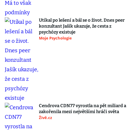
Utíkal po lešení a bál se o život. Dnes peer
konzultant Jašík ukazuje, že cesta z
psychózy existuje
Moje Psychologie
Cendrova CDN77 vyrostla na pět miliard a
zakořenila mezi největšími hráči světa
Živě.cz