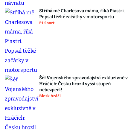
Stříhá mě Charlesova máma, říká Piastri.
Popsal těžké začátky v motorsportu
F1 Sport
Šéf Vojenského zpravodajství exkluzivně v
Hráčích: Česku hrozil vyšší stupeň
nebezpečí!
Blesk hráči