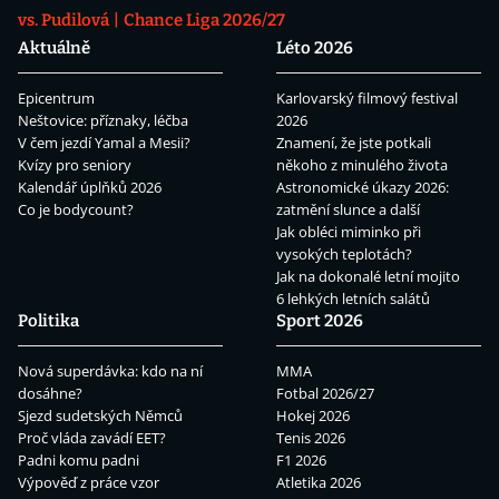
vs. Pudilová
Chance Liga 2026/27
Aktuálně
Léto 2026
Epicentrum
Karlovarský filmový festival
Neštovice: příznaky, léčba
2026
V čem jezdí Yamal a Mesii?
Znamení, že jste potkali
Kvízy pro seniory
někoho z minulého života
Kalendář úplňků 2026
Astronomické úkazy 2026:
Co je bodycount?
zatmění slunce a další
Jak obléci miminko při
vysokých teplotách?
Jak na dokonalé letní mojito
6 lehkých letních salátů
Politika
Sport 2026
Nová superdávka: kdo na ní
MMA
dosáhne?
Fotbal 2026/27
Sjezd sudetských Němců
Hokej 2026
Proč vláda zavádí EET?
Tenis 2026
Padni komu padni
F1 2026
Výpověď z práce vzor
Atletika 2026