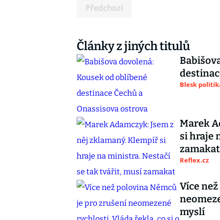
Předchozí
Články z jiných titulů
Babišova
destinac
Blesk politik
Marek Ad
si hraje 
zamakat
Reflex.cz
Více než
neomezen
myslí