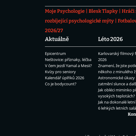
Moje Psychologie
Blesk Tlapky
Hráči
rozbíjející psychologické mýty
Fotbalo
2026/27
Aktuálně
Léto 2026
Epicentrum
Karlovarský filmový f
Neštovice: příznaky, léčba
2026
V čem jezdí Yamal a Mesii?
Znamení, že jste potk
Kvízy pro seniory
někoho z minulého ž
Kalendář úplňků 2026
Astronomické úkazy 
Co je bodycount?
zatmění slunce a dalš
Jak obléci miminko př
vysokých teplotách?
Jak na dokonalé letní
6 lehkých letních sal
Kon