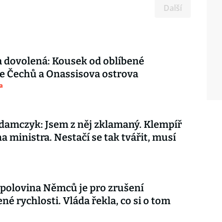
Další
 dovolená: Kousek od oblíbené
e Čechů a Onassisova ostrova
a
amczyk: Jsem z něj zklamaný. Klempíř
na ministra. Nestačí se tak tvářit, musí
 polovina Němců je pro zrušení
é rychlosti. Vláda řekla, co si o tom