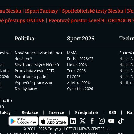
 na Blesku
iSport Fantasy
Spotřebitelské testy Blesku
Ne
vé přestupy ONLINE
Eventový prostor Level 9
OKTAGON 92
Politika
Sport 2026
Techn
estival
Nová superdávka: kdo na ní
MMA
SpaceX 
dosáhne?
Fotbal 2026/27
Nejlepší
ali
Sjezd sudetských Němců
Hokej 2026
Nejlepší
ivota
Proč vláda zavádí EET?
Tenis 2026
Nejlepší
2026:
Padni komu padni
F1 2026
Nejlepší
í
Výpověď z práce vzor
Atletika 2026
Netflix f
i
Divoký kačer
Cyklistika 2026
 mojito
átů
takty
Redakce
Inzerce
Předplatné
RSS
Kar
© 2001 - 2026 Copyright
CZECH NEWS CENTER a.s.