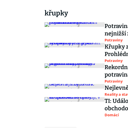
křupky
Potravin
nejnižší 
Potraviny
Křupky z
Prohlédn
Potraviny
Rekordní
potravin
Potraviny
Nejlevněj
Reality a st
TI: Udál
obchodov
Domácí