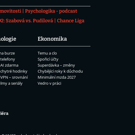
movitosti
Psychologika - podcast
: Szabová vs. Pudilová
Chance Liga
ologie
Ekonomika
na burze
Temu a clo
 telefony
Spořicí účty
 AI zdarma
Superdávka – změny
 chytré hodinky
Chybějící roky k důchodu
 VPN – srovnání
Minimální mzda 2027
ilmy a seriály
Vedro v práci
iéra