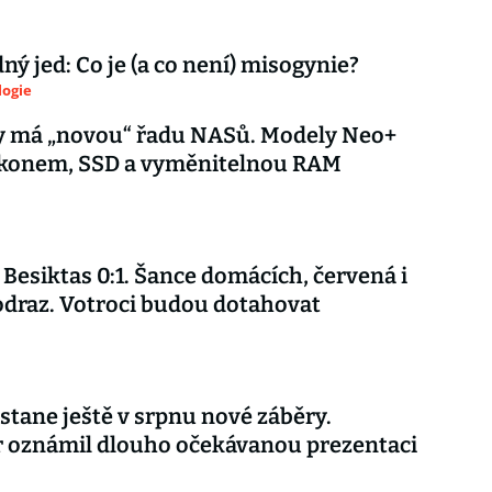
ý jed: Co je (a co není) misogynie?
logie
y má „novou“ řadu NASů. Modely Neo+
výkonem, SSD a vyměnitelnou RAM
 Besiktas 0:1. Šance domácích, červená i
draz. Votroci budou dotahovat
stane ještě v srpnu nové záběry.
r oznámil dlouho očekávanou prezentaci