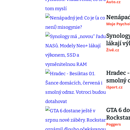
Auto.cz
Nenápadn
Moje Psycho
Synolog
lákají 
Živě.cz
Hradec -
smolný o
iSport.cz
GTA 6 do
Rocksta
Poggers