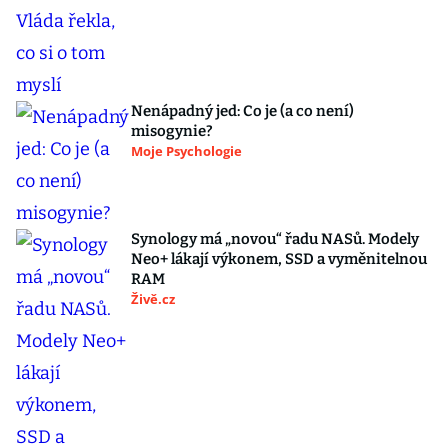
Nenápadný jed: Co je (a co není)
misogynie?
Moje Psychologie
Synology má „novou“ řadu NASů. Modely
Neo+ lákají výkonem, SSD a vyměnitelnou
RAM
Živě.cz