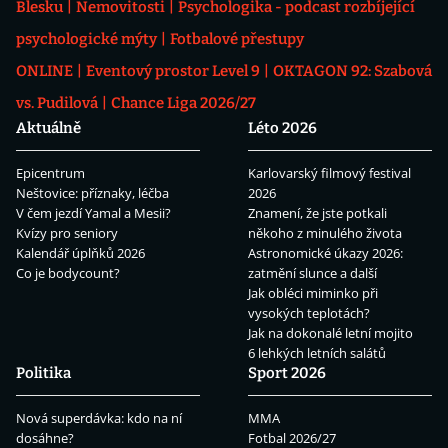
Blesku
Nemovitosti
Psychologika - podcast rozbíjející
psychologické mýty
Fotbalové přestupy
ONLINE
Eventový prostor Level 9
OKTAGON 92: Szabová
vs. Pudilová
Chance Liga 2026/27
Aktuálně
Léto 2026
Epicentrum
Karlovarský filmový festival
Neštovice: příznaky, léčba
2026
V čem jezdí Yamal a Mesii?
Znamení, že jste potkali
Kvízy pro seniory
někoho z minulého života
Kalendář úplňků 2026
Astronomické úkazy 2026:
Co je bodycount?
zatmění slunce a další
Jak obléci miminko při
vysokých teplotách?
Jak na dokonalé letní mojito
6 lehkých letních salátů
Politika
Sport 2026
Nová superdávka: kdo na ní
MMA
dosáhne?
Fotbal 2026/27