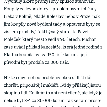
„Vyvinuly skoro průmyslový způsob stěhování.
Koupily za levno domy s problémovými občany
třeba v Kolíně, Mladé Boleslavi nebo v Praze, pak
jim koupily nové bydlení tady a opravené byty se
ziskem prodaly,“ řekl bývalý starosta Pavel
Maleček, který město vedl v 90. letech. Puchar
zase uvádí příklad kanceláře, která jedné rodině z
Kladna koupila byt za 150 tisíc korun a její
původní byt prodala za 800 tisíc.
Nízké ceny mohou problémy obou sídlišť dál
zhoršit, připouštějí makléři. „Vždy přilákají jistou
skupinu lidí. Kolikrát to ani není cílené, ale když je
někde byt 3+1 za 80.000 korun, tak se tam prostě