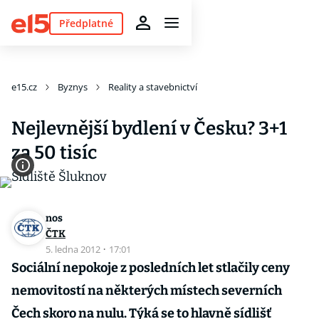
Předplatné
e15.cz
Byznys
Reality a stavebnictví
Nejlevnější bydlení v Česku? 3+1
za 50 tisíc
nos
ČTK
5. ledna 2012
·
17:01
Sociální nepokoje z posledních let stlačily ceny
nemovitostí na některých místech severních
Čech skoro na nulu. Týká se to hlavně sídlišť