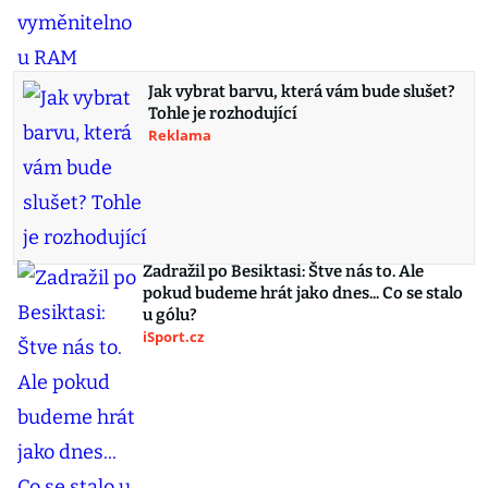
Jak vybrat barvu, která vám bude slušet?
Tohle je rozhodující
Reklama
Zadražil po Besiktasi: Štve nás to. Ale
pokud budeme hrát jako dnes... Co se stalo
u gólu?
iSport.cz