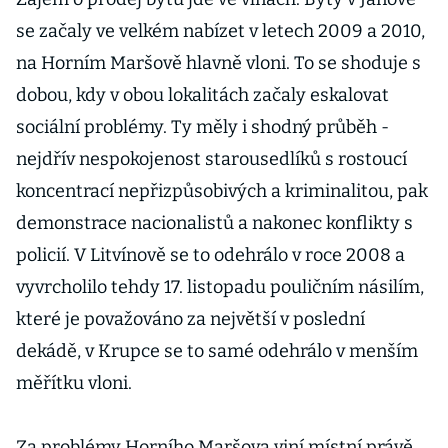
se začaly ve velkém nabízet v letech 2009 a 2010,
na Horním Maršově hlavně vloni. To se shoduje s
dobou, kdy v obou lokalitách začaly eskalovat
sociální problémy. Ty měly i shodný průběh -
nejdřív nespokojenost starousedlíků s rostoucí
koncentrací nepřizpůsobivých a kriminalitou, pak
demonstrace nacionalistů a nakonec konflikty s
policií. V Litvínově se to odehrálo v roce 2008 a
vyvrcholilo tehdy 17. listopadu pouličním násilím,
které je považováno za největší v poslední
dekádě, v Krupce se to samé odehrálo v menším
měřítku vloni.
Za problémy Horního Maršova viní místní právě