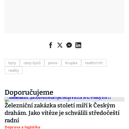
byty
ceny bytů
Janov
Krupka
realitní trh
reality
Doporučujeme
Železniční zakázka století míří k Českým
drahám. Jako vítěze je schválili středočeští
radní
Doprava a logistika