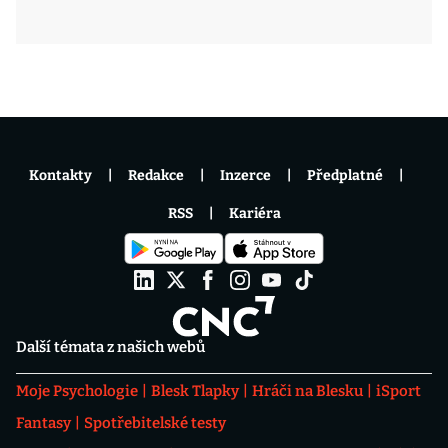
Kontakty
Redakce
Inzerce
Předplatné
RSS
Kariéra
Další témata z našich webů
Moje Psychologie
Blesk Tlapky
Hráči na Blesku
iSport
Fantasy
Spotřebitelské testy