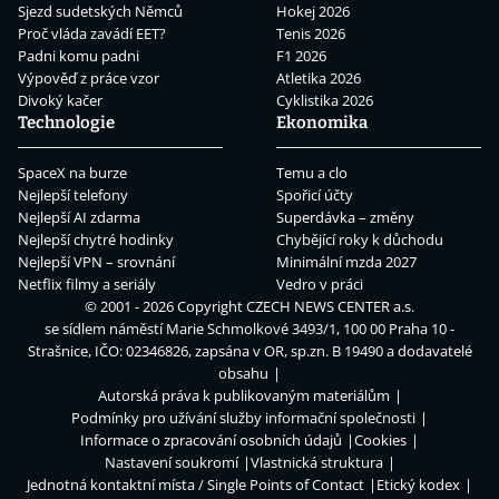
Sjezd sudetských Němců
Hokej 2026
Proč vláda zavádí EET?
Tenis 2026
Padni komu padni
F1 2026
Výpověď z práce vzor
Atletika 2026
Divoký kačer
Cyklistika 2026
Technologie
Ekonomika
SpaceX na burze
Temu a clo
Nejlepší telefony
Spořicí účty
Nejlepší AI zdarma
Superdávka – změny
Nejlepší chytré hodinky
Chybějící roky k důchodu
Nejlepší VPN – srovnání
Minimální mzda 2027
Netflix filmy a seriály
Vedro v práci
© 2001 - 2026 Copyright
CZECH NEWS CENTER a.s.
se sídlem náměstí Marie Schmolkové 3493/1, 100 00 Praha 10 -
Strašnice, IČO: 02346826, zapsána v OR, sp.zn. B 19490 a dodavatelé
obsahu
Autorská práva k publikovaným materiálům
Podmínky pro užívání služby informační společnosti
Informace o zpracování osobních údajů
Cookies
Nastavení soukromí
Vlastnická struktura
Jednotná kontaktní místa / Single Points of Contact
Etický kodex