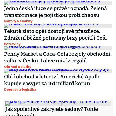
Jedna česká iluze se právě rozpadá. Zelená
transformace je pojistkou proti chaosu
Názory a analýzy
Tekuté zlato opět dostojí své přezdívce.
Zdražení běžné potraviny brzy pocítí i Češi
Potraviny
Penny Market a Coca-Cola rozjely obchodní
válku v Česku. Lahve mizí z regálů
Obchod a služby
Obří obchod v letectví. Americké Apollo
kupuje easyJet za 161 miliard korun
Doprava a logistika
Jak spolehlivě zakryjete šediny? Tohle
musíte znát