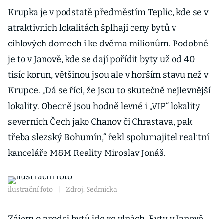
Krupka je v podstatě předměstím Teplic, kde se v
atraktivních lokalitách šplhají ceny bytů v
cihlových domech i ke dvěma milionům. Podobné
je to v Janově, kde se dají pořídit byty už od 40
tisíc korun, většinou jsou ale v horším stavu než v
Krupce. „Dá se říci, že jsou to skutečně nejlevnější
lokality. Obecně jsou hodně levné i „VIP“ lokality
severních Čech jako Chanov či Chrastava, pak
třeba slezský Bohumín,“ řekl spolumajitel realitní
kanceláře M&M Reality Miroslav Jonáš.
ilustrační foto
|
Zdroj: Sedmicka
Zájem o prodej bytů jde ve vlnách. Byty v Janově