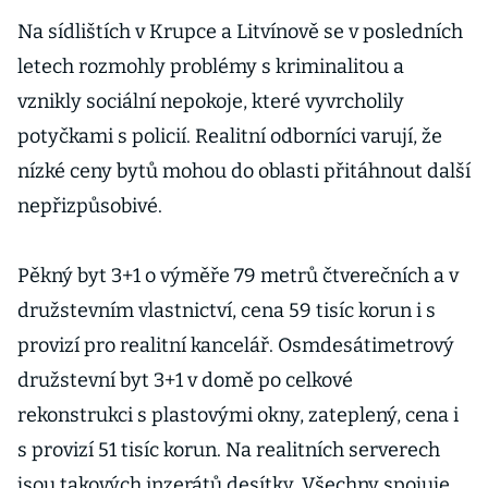
Na sídlištích v Krupce a Litvínově se v posledních
letech rozmohly problémy s kriminalitou a
vznikly sociální nepokoje, které vyvrcholily
potyčkami s policií. Realitní odborníci varují, že
nízké ceny bytů mohou do oblasti přitáhnout další
nepřizpůsobivé.
Pěkný byt 3+1 o výměře 79 metrů čtverečních a v
družstevním vlastnictví, cena 59 tisíc korun i s
provizí pro realitní kancelář. Osmdesátimetrový
družstevní byt 3+1 v domě po celkové
rekonstrukci s plastovými okny, zateplený, cena i
s provizí 51 tisíc korun. Na realitních serverech
jsou takových inzerátů desítky. Všechny spojuje