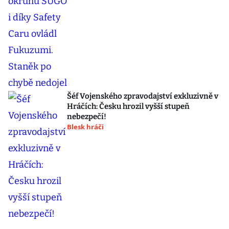
Šéf Vojenského zpravodajství exkluzivně v
Hráčích: Česku hrozil vyšší stupeň
nebezpečí!
Blesk hráči