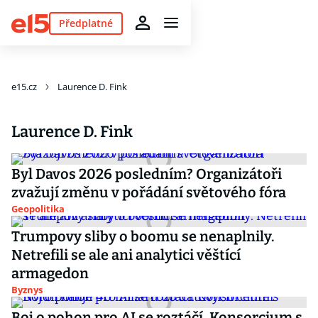
Předplatné
e15.cz
Laurence D. Fink
Laurence D. Fink
Byl Davos 2026 posledním? Organizátoři
zvažují změnu v pořádání světového fóra
Geopolitika
Trumpovy sliby o boomu se nenaplnily.
Netrefili se ale ani analytici věštící
armagedon
Byznys
Boj o pohon pro AI se roztáčí. Konsorcium s