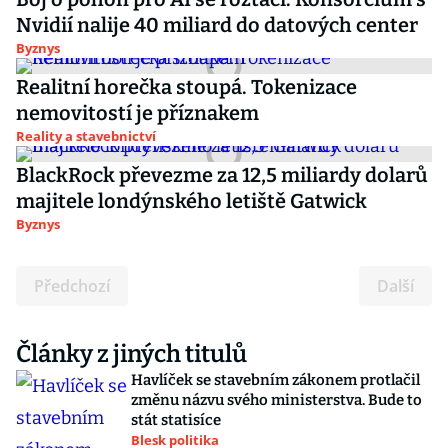
Nvidií nalije 40 miliard do datových center
Byznys
Realitní horečka stoupá. Tokenizace
nemovitostí je příznakem
Reality a stavebnictví
BlackRock převezme za 12,5 miliardy dolarů
majitele londýnského letiště Gatwick
Byznys
Předchozí
Další
Články z jiných titulů
Havlíček se stavebním zákonem protlačil
změnu názvu svého ministerstva. Bude to
stát statisíce
Blesk politika