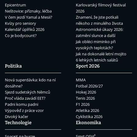
Epicentrum
Karlovarský filmový festival
Neštovice: příznaky, léčba
2026
V čem jezdí Yamal a Mesii?
Znamení, že jste potkali
Kvízy pro seniory
někoho z minulého života
Kalendář úplňků 2026
Astronomické úkazy 2026:
Co je bodycount?
zatmění slunce a další
Jak obléci miminko při
vysokých teplotách?
Jak na dokonalé letní mojito
6 lehkých letních salátů
Politika
Sport 2026
Nová superdávka: kdo na ní
MMA
dosáhne?
Fotbal 2026/27
Sjezd sudetských Němců
Hokej 2026
Proč vláda zavádí EET?
Tenis 2026
Padni komu padni
F1 2026
Výpověď z práce vzor
Atletika 2026
Divoký kačer
Cyklistika 2026
Technologie
Ekonomika
SpaceX na burze
Smrt OSVČ