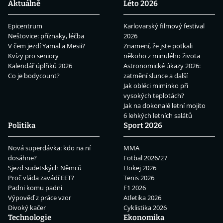
Aktuálně
Léto 2026
Epicentrum
Karlovarský filmový festival
Neštovice: příznaky, léčba
2026
V čem jezdí Yamal a Mesii?
Znamení, že jste potkali
Kvízy pro seniory
někoho z minulého života
Kalendář úplňků 2026
Astronomické úkazy 2026:
Co je bodycount?
zatmění slunce a další
Jak obléci miminko při
vysokých teplotách?
Jak na dokonalé letní mojito
6 lehkých letních salátů
Politika
Sport 2026
Nová superdávka: kdo na ní
MMA
dosáhne?
Fotbal 2026/27
Sjezd sudetských Němců
Hokej 2026
Proč vláda zavádí EET?
Tenis 2026
Padni komu padni
F1 2026
Výpověď z práce vzor
Atletika 2026
Divoký kačer
Cyklistika 2026
Technologie
Ekonomika