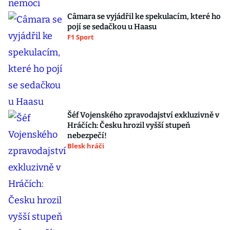
Câmara se vyjádřil ke spekulacím, které ho
pojí se sedačkou u Haasu
F1 Sport
Šéf Vojenského zpravodajství exkluzivně v
Hráčích: Česku hrozil vyšší stupeň
nebezpečí!
Blesk hráči