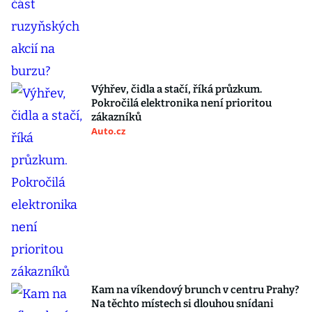
Výhřev, čidla a stačí, říká průzkum.
Pokročilá elektronika není prioritou
zákazníků
Auto.cz
Kam na víkendový brunch v centru Prahy?
Na těchto místech si dlouhou snídani