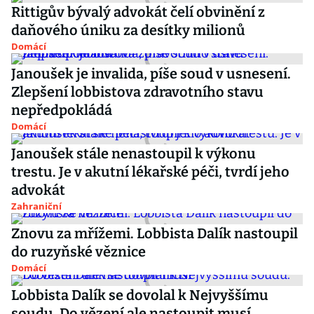
Rittigův bývalý advokát čelí obvinění z
daňového úniku za desítky milionů
Domácí
Janoušek je invalida, píše soud v usnesení.
Zlepšení lobbistova zdravotního stavu
nepředpokládá
Domácí
Janoušek stále nenastoupil k výkonu
trestu. Je v akutní lékařské péči, tvrdí jeho
advokát
Zahraniční
Znovu za mřížemi. Lobbista Dalík nastoupil
do ruzyňské věznice
Domácí
Lobbista Dalík se dovolal k Nejvyššímu
soudu. Do vězení ale nastoupit musí