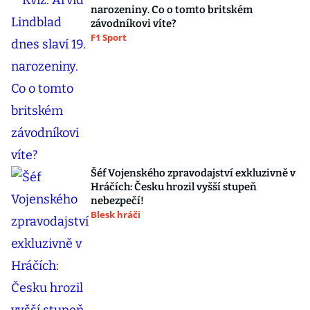
narozeniny. Co o tomto britském
závodníkovi víte?
F1 Sport
Šéf Vojenského zpravodajství exkluzivně v
Hráčích: Česku hrozil vyšší stupeň
nebezpečí!
Blesk hráči