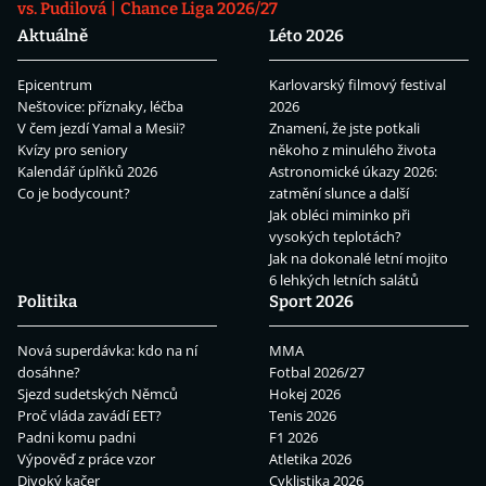
vs. Pudilová
Chance Liga 2026/27
Aktuálně
Léto 2026
Epicentrum
Karlovarský filmový festival
Neštovice: příznaky, léčba
2026
V čem jezdí Yamal a Mesii?
Znamení, že jste potkali
Kvízy pro seniory
někoho z minulého života
Kalendář úplňků 2026
Astronomické úkazy 2026:
Co je bodycount?
zatmění slunce a další
Jak obléci miminko při
vysokých teplotách?
Jak na dokonalé letní mojito
6 lehkých letních salátů
Politika
Sport 2026
Nová superdávka: kdo na ní
MMA
dosáhne?
Fotbal 2026/27
Sjezd sudetských Němců
Hokej 2026
Proč vláda zavádí EET?
Tenis 2026
Padni komu padni
F1 2026
Výpověď z práce vzor
Atletika 2026
Divoký kačer
Cyklistika 2026