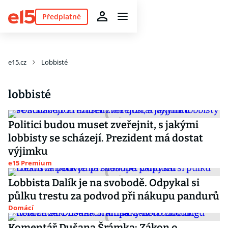
Předplatné
e15.cz
Lobbisté
lobbisté
Politici budou muset zveřejnit, s jakými
lobbisty se scházejí. Prezident má dostat
výjimku
e15 Premium
Lobbista Dalík je na svobodě. Odpykal si
půlku trestu za podvod při nákupu pandurů
Domácí
Komentář Dušana Šrámka: Zákon o