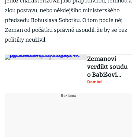
jehož charakterizoval jako prapodivnou, temnou a
zlou postavu, nebo někdejšího ministerského
předsedu Bohuslava Sobotku. O tom podle něj
Zeman od počátku správně usoudil, že by se bez
politiky neuživil.
Zemanovi
verdikt soudu
o Babišovi
nevadí. Zlo prý
Domácí
představovali
důstojníci, ne
agenti STB