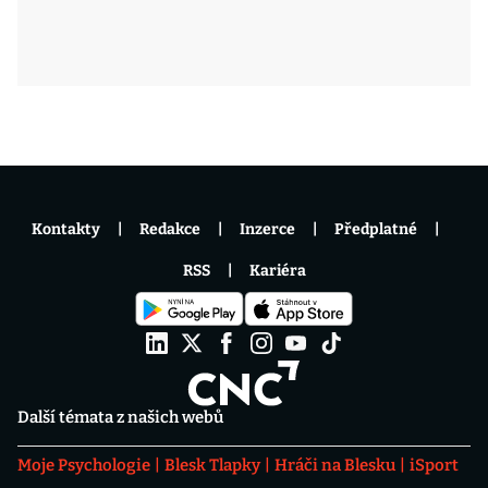
Kontakty
Redakce
Inzerce
Předplatné
RSS
Kariéra
Další témata z našich webů
Moje Psychologie
Blesk Tlapky
Hráči na Blesku
iSport