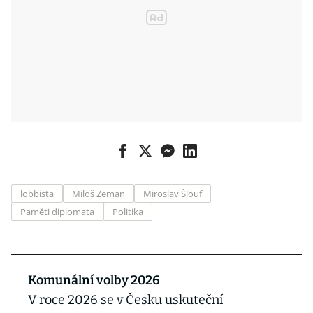
lobbista
Miloš Zeman
Miroslav Šlouf
Paměti diplomata
Politika
Komunální volby 2026
V roce 2026 se v Česku uskuteční