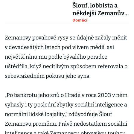
Šlouf, lobbista a
někdejší Zemanův
přítel
Domácí
Zemanovy povahové rysy se údajně začaly měnit
v devadesátých letech pod vlivem médií, asi
největší ránu mu podle bývalého poradce
uštědřila, když necitlivým způsobem referovala o
sebevražedném pokusu jeho syna.
„Po bankrotu jeho snů o Hradě v roce 2003 v něm
vyhasly i ty poslední zbytky sociální inteligence a
normální lidské loajality,“ zdůvodňuje Šlouf
Zemanovu proměnu. Právě nedostatkem sociální
inteligence a také Zemanovou obrovskou touhou