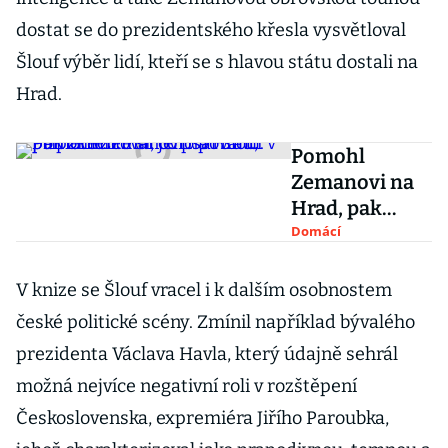
dostat se do prezidentského křesla vysvětloval
Šlouf výběr lidí, kteří se s hlavou státu dostali na
Hrad.
Pomohl
Zemanovi na
Hrad, pak
zkritizoval
Domácí
jeho povahu.
Připomeňte si,
V knize se Šlouf vracel i k dalším osobnostem
co psal Šlouf v
české politické scény. Zmínil například bývalého
pamětech
prezidenta Václava Havla, který údajně sehrál
možná nejvíce negativní roli v rozštěpení
Československa, expremiéra Jiřího Paroubka,