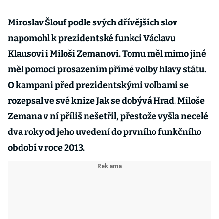
Miroslav Šlouf podle svých dřívějších slov
napomohl k prezidentské funkci Václavu
Klausovi i Miloši Zemanovi. Tomu měl mimo jiné
měl pomoci prosazením přímé volby hlavy státu.
O kampani před prezidentskými volbami se
rozepsal ve své knize Jak se dobývá Hrad. Miloše
Zemana v ní příliš nešetřil, přestože vyšla necelé
dva roky od jeho uvedení do prvního funkčního
období v roce 2013.