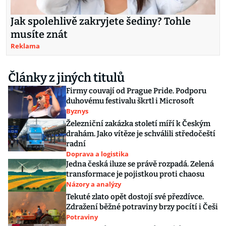
Jak spolehlivě zakryjete šediny? Tohle
musíte znát
Reklama
Články z jiných titulů
Firmy couvají od Prague Pride. Podporu
duhovému festivalu škrtl i Microsoft
Byznys
Železniční zakázka století míří k Českým
drahám. Jako vítěze je schválili středočeští
radní
Doprava a logistika
Jedna česká iluze se právě rozpadá. Zelená
transformace je pojistkou proti chaosu
Názory a analýzy
Tekuté zlato opět dostojí své přezdívce.
Zdražení běžné potraviny brzy pocítí i Češi
Potraviny