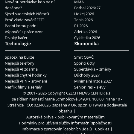
Nová superdávka: kdo na ní
MMA
dosáhne?
Fotbal 2026/27
Sjezd sudetských Němců
Hokej 2026
Proč vláda zavádí EET?
Tenis 2026
Padni komu padni
F1 2026
Výpověď z práce vzor
Atletika 2026
Divoký kačer
Cyklistika 2026
Technologie
Ekonomika
SpaceX na burze
Smrt OSVČ
Nejlepší telefony
Spořicí účty
Nejlepší AI zdarma
Superdávka – změny
Nejlepší chytré hodinky
Důchody 2027
Nejlepší VPN – srovnání
Minimální mzda 2027
Netflix filmy a seriály
Senior Pas – slevy
© 2001 - 2026 Copyright
CZECH NEWS CENTER a.s.
se sídlem náměstí Marie Schmolkové 3493/1, 100 00 Praha 10 -
Strašnice, IČO: 02346826, zapsána v OR, sp.zn. B 19490 a dodavatelé
obsahu
Autorská práva k publikovaným materiálům
Podmínky pro užívání služby informační společnosti
Informace o zpracování osobních údajů
Cookies