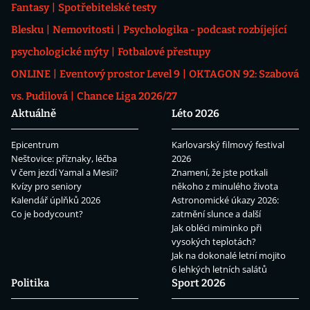
Fantasy
Spotřebitelské testy
Blesku
Nemovitosti
Psychologika - podcast rozbíjející
psychologické mýty
Fotbalové přestupy
ONLINE
Eventový prostor Level 9
OKTAGON 92: Szabová
vs. Pudilová
Chance Liga 2026/27
Aktuálně
Léto 2026
Epicentrum
Karlovarský filmový festival
Neštovice: příznaky, léčba
2026
V čem jezdí Yamal a Mesii?
Znamení, že jste potkali
Kvízy pro seniory
někoho z minulého života
Kalendář úplňků 2026
Astronomické úkazy 2026:
Co je bodycount?
zatmění slunce a další
Jak obléci miminko při
vysokých teplotách?
Jak na dokonalé letní mojito
6 lehkých letních salátů
Politika
Sport 2026