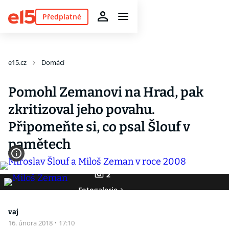
Předplatné
e15.cz
Domácí
Pomohl Zemanovi na Hrad, pak
zkritizoval jeho povahu.
Připomeňte si, co psal Šlouf v
pamětech
2
Fotogalerie
vaj
16. února 2018
·
17:10