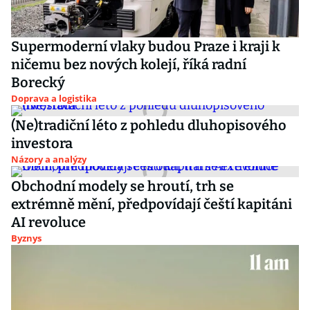
Supermoderní vlaky budou Praze i kraji k
ničemu bez nových kolejí, říká radní
Borecký
Doprava a logistika
(Ne)tradiční léto z pohledu dluhopisového
investora
Názory a analýzy
Obchodní modely se hroutí, trh se
extrémně mění, předpovídají čeští kapitáni
AI revoluce
Byznys