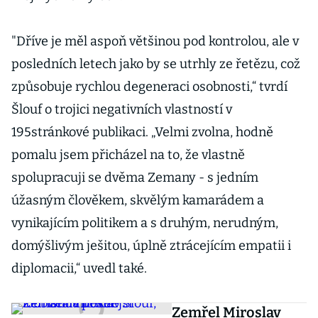
"Dříve je měl aspoň většinou pod kontrolou, ale v
posledních letech jako by se utrhly ze řetězu, což
způsobuje rychlou degeneraci osobnosti,“ tvrdí
Šlouf o trojici negativních vlastností v
195stránkové publikaci. „Velmi zvolna, hodně
pomalu jsem přicházel na to, že vlastně
spolupracuji se dvěma Zemany - s jedním
úžasným člověkem, skvělým kamarádem a
vynikajícím politikem a s druhým, nerudným,
domýšlivým ješitou, úplně ztrácejícím empatii i
diplomacii,“ uvedl také.
Zemřel Miroslav