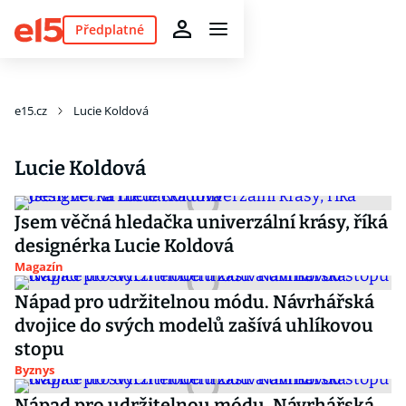
Předplatné
e15.cz
Lucie Koldová
Lucie Koldová
Jsem věčná hledačka univerzální krásy, říká
designérka Lucie Koldová
Magazín
Nápad pro udržitelnou módu. Návrhářská
dvojice do svých modelů zašívá uhlíkovou
stopu
Byznys
Nápad pro udržitelnou módu. Návrhářská