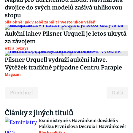
dvojice do svých modelů zašívá uhlíkovou
stopu
Síla ohně: Jak v sobě zapálit investorskou vášeň
Aukční lahev Pilsner Urquell je letos ukrytá
za závojem
e15 a byznys
Pilsner Urquell vydraží aukční lahve.
Výtěžek tradičně připadne Centru Paraple
Magazín
Předchozí
Další
Články z jiných titulů
Exministryně s Havránkem dováděli v
Polsku: První slova Decroix i Havránkové!
Blesk politika