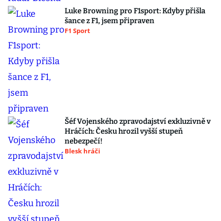
Luke Browning pro F1sport: Kdyby přišla
šance z F1, jsem připraven
F1 Sport
Šéf Vojenského zpravodajství exkluzivně v
Hráčích: Česku hrozil vyšší stupeň
nebezpečí!
Blesk hráči