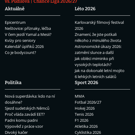
vs. Pudilová
Chance Liga 2026/27
Aktuálně
Léto 2026
Epicentrum
Karlovarský filmový festival
Neštovice: příznaky, léčba
2026
V čem jezdí Yamal a Mesii?
Znamení, že jste potkali
Kvízy pro seniory
někoho z minulého života
Kalendář úplňků 2026
Astronomické úkazy 2026:
Co je bodycount?
zatmění slunce a další
Jak obléci miminko při
vysokých teplotách?
Jak na dokonalé letní mojito
6 lehkých letních salátů
Politika
Sport 2026
Nová superdávka: kdo na ní
MMA
dosáhne?
Fotbal 2026/27
Sjezd sudetských Němců
Hokej 2026
Proč vláda zavádí EET?
Tenis 2026
Padni komu padni
F1 2026
Výpověď z práce vzor
Atletika 2026
Divoký kačer
Cyklistika 2026