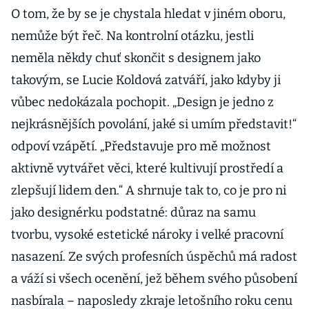
O tom, že by se je chystala hledat v jiném oboru,
nemůže být řeč. Na kontrolní otázku, jestli
neměla někdy chuť skončit s designem jako
takovým, se Lucie Koldová zatváří, jako kdyby ji
vůbec nedokázala pochopit. „Design je jedno z
nejkrásnějších povolání, jaké si umím představit!“
odpoví vzápětí. „Představuje pro mě možnost
aktivně vytvářet věci, které kultivují prostředí a
zlepšují lidem den.“ A shrnuje tak to, co je pro ni
jako designérku podstatné: důraz na samu
tvorbu, vysoké estetické nároky i velké pracovní
nasazení. Ze svých profesních úspěchů má radost
a váží si všech ocenění, jež během svého působení
nasbírala – naposledy zkraje letošního roku cenu