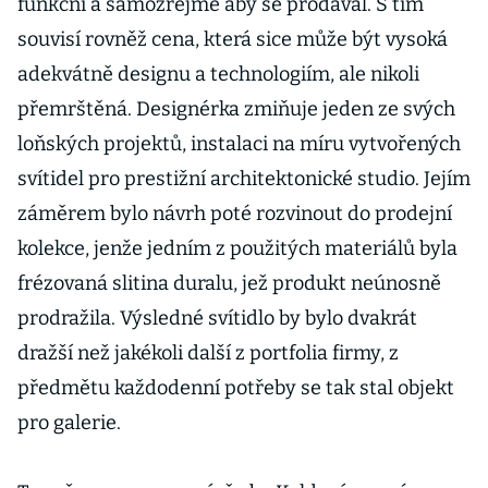
funkční a samozřejmě aby se prodával. S tím
souvisí rovněž cena, která sice může být vysoká
adekvátně designu a technologiím, ale nikoli
přemrštěná. Designérka zmiňuje jeden ze svých
loňských projektů, instalaci na míru vytvořených
svítidel pro prestižní architektonické studio. Jejím
záměrem bylo návrh poté rozvinout do prodejní
kolekce, jenže jedním z použitých materiálů byla
frézovaná slitina duralu, jež produkt neúnosně
prodražila. Výsledné svítidlo by bylo dvakrát
dražší než jakékoli další z portfolia firmy, z
předmětu každodenní potřeby se tak stal objekt
pro galerie.