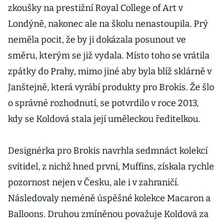
zkoušky na prestižní Royal College of Art v
Londýně, nakonec ale na školu nenastoupila. Prý
neměla pocit, že by ji dokázala posunout ve
směru, kterým se již vydala. Místo toho se vrátila
zpátky do Prahy, mimo jiné aby byla blíž sklárně v
Janštejně, která vyrábí produkty pro Brokis. Že šlo
o správné rozhodnutí, se potvrdilo v roce 2013,
kdy se Koldová stala její uměleckou ředitelkou.
Designérka pro Brokis navrhla sedmnáct kolekcí
svítidel, z nichž hned první, Muffins, získala rychle
pozornost nejen v Česku, ale i v zahraničí.
Následovaly neméně úspěšné kolekce Macaron a
Balloons. Druhou zmíněnou považuje Koldová za