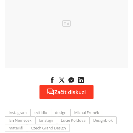
Začít diskuzi
Instagram
svítidlo
design
Michal Froněk
Jan Němeček
Janštejn
Lucie Koldová
Designblok
materiál
Czech Grand Design