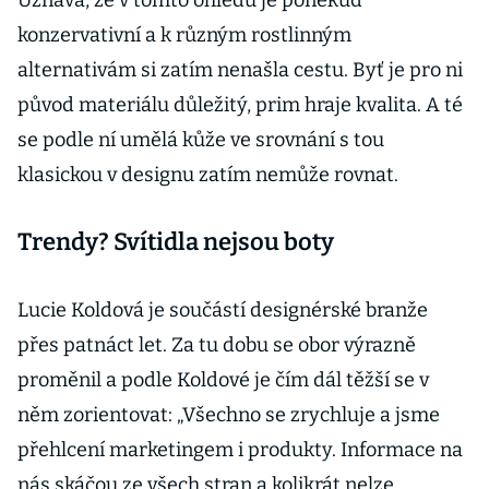
Uznává, že v tomto ohledu je poněkud
konzervativní a k různým rostlinným
alternativám si zatím nenašla cestu. Byť je pro ni
původ materiálu důležitý, prim hraje kvalita. A té
se podle ní umělá kůže ve srovnání s tou
klasickou v designu zatím nemůže rovnat.
Trendy? Svítidla nejsou boty
Lucie Koldová je součástí designérské branže
přes patnáct let. Za tu dobu se obor výrazně
proměnil a podle Koldové je čím dál těžší se v
něm zorientovat: „Všechno se zrychluje a jsme
přehlcení marketingem i produkty. Informace na
nás skáčou ze všech stran a kolikrát nelze