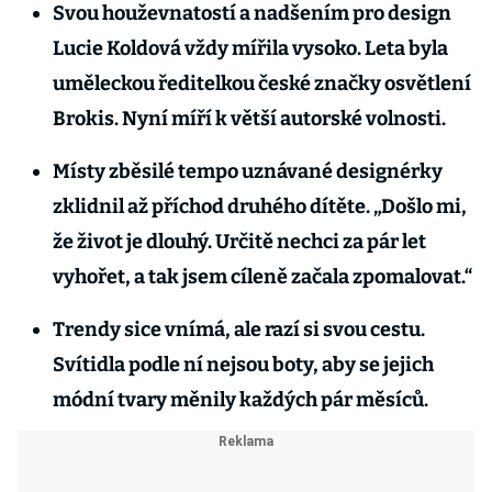
Svou houževnatostí a nadšením pro design
Lucie Koldová vždy mířila vysoko. Leta byla
uměleckou ředitelkou české značky osvětlení
Brokis. Nyní míří k větší autorské volnosti.
Místy zběsilé tempo uznávané designérky
zklidnil až příchod druhého dítěte. „Došlo mi,
že život je dlouhý. Určitě nechci za pár let
vyhořet, a tak jsem cíleně začala zpomalovat.“
Trendy sice vnímá, ale razí si svou cestu.
Svítidla podle ní nejsou boty, aby se jejich
módní tvary měnily každých pár měsíců.