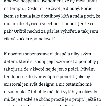
Koldová dospěla k uvědomění, že by měla ubrat
na tempu. „Došlo mi, že život je dlouhý. Pořád
jsem se hnala jako dostihový kůň a měla pocit, že
musím do čtyřiceti všechno stihnout. Jenže co
pak? Určitě nechci za pár let vyhořet, a tak jsem
cíleně začala zpomalovat.“
K novému sebenastavení dospěla díky svým
dětem, které si žádají její pozornost a pomohly jí
tak zjistit, že v životě nejde jen o práci. „Mívám
tendenci se do tvorby úplně ponořit. Jako by
existoval jen svět designu a nic ostatního mě
nezajímalo. Z tohohle mě děti vytáhly a ukázaly
mi, že je hezké se občas prostě jen projít.“ Ještě to