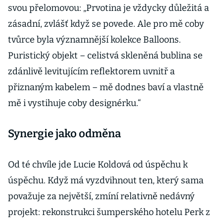
svou přelomovou: „Prvotina je vždycky důležitá a
zásadní, zvlášť když se povede. Ale pro mě coby
tvůrce byla významnější kolekce Balloons.
Puristický objekt – celistvá skleněná bublina se
zdánlivě levitujícím reflektorem uvnitř a
přiznaným kabelem – mě dodnes baví a vlastně
mě i vystihuje coby designérku.“
Synergie jako odměna
Od té chvíle jde Lucie Koldová od úspěchu k
úspěchu. Když má vyzdvihnout ten, který sama
považuje za největší, zmíní relativně nedávný
projekt: rekonstrukci šumperského hotelu Perk z