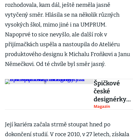
rozhodovala, kam dál, ještě neměla jasně
vytyčený směr. Hlásila se na několik různých
vysokých škol, mimo jiné i na UMPRUM.
Napoprvé to sice nevyšlo, ale další rok v
přijímačkách uspěla a nastoupila do Ateliéru
produktového designu k Michalu Froňkovi a Janu
Němečkovi. Od té chvíle byl směr jasný.
Špičkové
české
designérky
Monsportová
Magazín
, Handlová
a Navrátilová
Její kariéra začala strmě stoupat hned po
představily
dokončení studií. V roce 2010, v 27 letech, získala