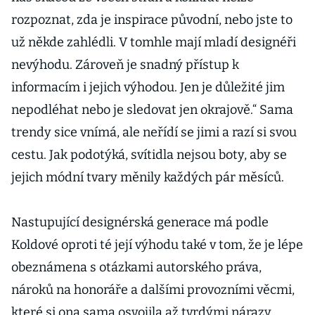
rozpoznat, zda je inspirace původní, nebo jste to
už někde zahlédli. V tomhle mají mladí designéři
nevýhodu. Zároveň je snadný přístup k
informacím i jejich výhodou. Jen je důležité jim
nepodléhat nebo je sledovat jen okrajově.“ Sama
trendy sice vnímá, ale neřídí se jimi a razí si svou
cestu. Jak podotýká, svítidla nejsou boty, aby se
jejich módní tvary měnily každých pár měsíců.
Nastupující designérská generace má podle
Koldové oproti té její výhodu také v tom, že je lépe
obeznámena s otázkami autorského práva,
nároků na honoráře a dalšími provozními věcmi,
které si ona sama osvojila až tvrdými nárazy