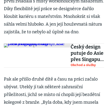
první zvládala s místy workoholickým nasazením.
Díky flexibilitě její práce se designérce dařilo
kloubit kariéru s mateřstvím. Mnohokrát si však
sáhla velmi hluboko. A jen její houževnatá nátura
zajistila, že to nebylo až úplně na dno.
Český design
putuje do Asie
přes Singapur.
Kdo v
Obchod a služby
městském
státě uspěje,
Pak ale přišlo druhé dítě a času na práci začalo
má otevřenou
ubývat. Utekly jí tak některé zahraniční
cestu dál
příležitosti, jichž se místo ní chopili její bezdětní
kolegové z branže. „Byla doba, kdy jsem musela