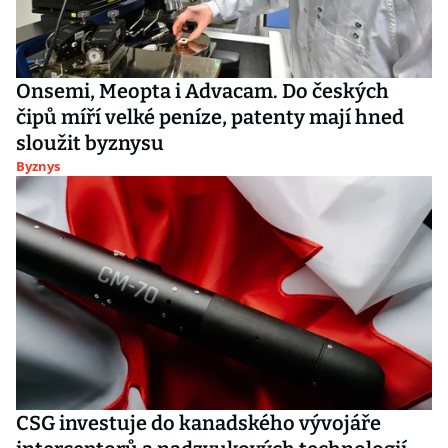
Onsemi, Meopta i Advacam. Do českých
čipů míří velké peníze, patenty mají hned
sloužit byznysu
Byznys
CSG investuje do kanadského vývojáře