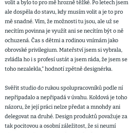
volit a bylo to pro mě hrozně těžké. Po letech jsem
ale dospěla do stavu, kdy musím volit a je to pro
mě snadné. Vím, že možnosti tu jsou, ale už se
necítím povinna je využít ani se necítím být o ně
ochuzená. Čas s dětmi a rodinou vnímám jako
obrovské privilegium. Mateřství jsem si vybrala,
zvládla ho i s profesí ustát a jsem ráda, že jsem se
toho nezalekla,“ hodnotí zpětně designérka.
Svěřit studio do rukou spolupracovníků podle ní
nepřipadalo a nepřipadá v úvahu. Koldová je toho
názoru, že její práci nelze předat a mnohdy ani
delegovat na druhé. Design produktů považuje za
tak pocitovou a osobní záležitost, že si neumí