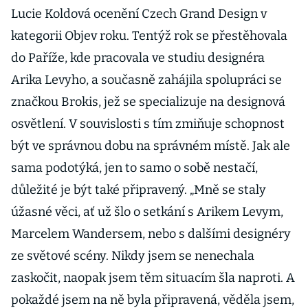
svá díla na
Lucie Koldová ocenění Czech Grand Design v
pozvání e15
kategorii Objev roku. Tentýž rok se přestěhovala
magazínu
do Paříže, kde pracovala ve studiu designéra
Arika Levyho, a současně zahájila spolupráci se
značkou Brokis, jež se specializuje na designová
osvětlení. V souvislosti s tím zmiňuje schopnost
být ve správnou dobu na správném místě. Jak ale
sama podotýká, jen to samo o sobě nestačí,
důležité je být také připravený. „Mně se staly
úžasné věci, ať už šlo o setkání s Arikem Levym,
Marcelem Wandersem, nebo s dalšími designéry
ze světové scény. Nikdy jsem se nenechala
zaskočit, naopak jsem těm situacím šla naproti. A
pokaždé jsem na ně byla připravená, věděla jsem,