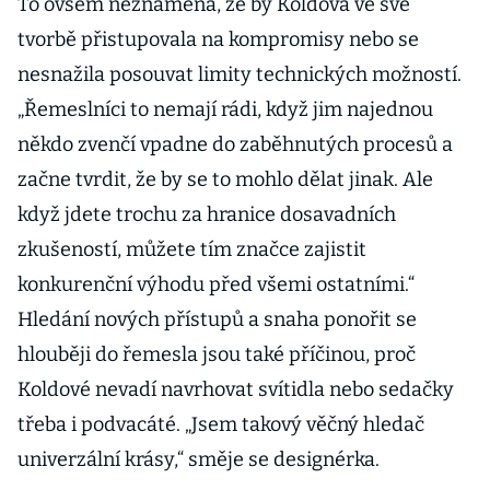
To ovšem neznamená, že by Koldová ve své
tvorbě přistupovala na kompromisy nebo se
nesnažila posouvat limity technických možností.
„Řemeslníci to nemají rádi, když jim najednou
někdo zvenčí vpadne do zaběhnutých procesů a
začne tvrdit, že by se to mohlo dělat jinak. Ale
když jdete trochu za hranice dosavadních
zkušeností, můžete tím značce zajistit
konkurenční výhodu před všemi ostatními.“
Hledání nových přístupů a snaha ponořit se
hlouběji do řemesla jsou také příčinou, proč
Koldové nevadí navrhovat svítidla nebo sedačky
třeba i podvacáté. „Jsem takový věčný hledač
univerzální krásy,“ směje se designérka.