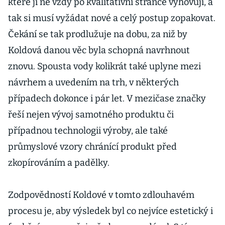
které jí ne vždy po kvalitativní stránce vyhovují, a
tak si musí vyžádat nové a celý postup zopakovat.
Čekání se tak prodlužuje na dobu, za niž by
Koldová danou věc byla schopná navrhnout
znovu. Spousta vody kolikrát také uplyne mezi
návrhem a uvedením na trh, v některých
případech dokonce i pár let. V mezičase značky
řeší nejen vývoj samotného produktu či
případnou technologii výroby, ale také
průmyslové vzory chránící produkt před
zkopírováním a padělky.
Zodpovědností Koldové v tomto zdlouhavém
procesu je, aby výsledek byl co nejvíce estetický i