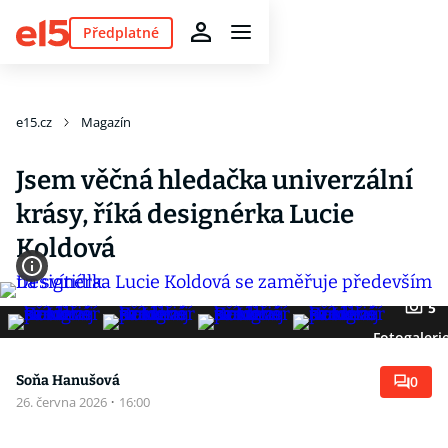
Předplatné
e15.cz
Magazín
Jsem věčná hledačka univerzální
krásy, říká designérka Lucie
Koldová
5
Fotogaleri
Soňa Hanušová
0
26. června 2026
·
16:00