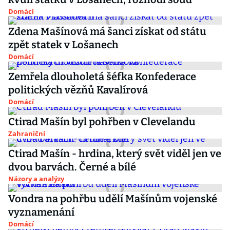
Domácí
Zdena Mašínová má šanci získat od státu
zpět statek v Lošanech
Domácí
Zemřela dlouholetá šéfka Konfederace
politických vězňů Kavalírová
Domácí
Ctirad Mašín byl pohřben v Clevelandu
Zahraniční
Ctirad Mašín - hrdina, který svět viděl jen ve
dvou barvách. Černé a bílé
Názory a analýzy
Vondra na pohřbu udělí Mašínům vojenské
vyznamenání
Domácí