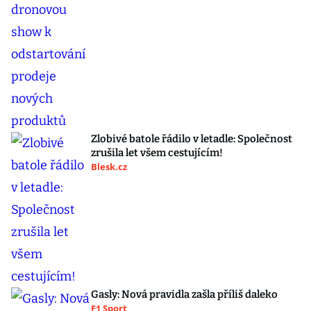
Zlobivé batole řádilo v letadle: Společnost
zrušila let všem cestujícím!
Blesk.cz
Gasly: Nová pravidla zašla příliš daleko
F1 Sport