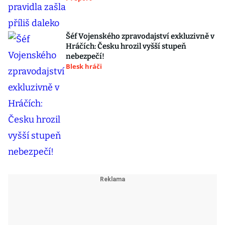
Šéf Vojenského zpravodajství exkluzivně v
Hráčích: Česku hrozil vyšší stupeň
nebezpečí!
Blesk hráči