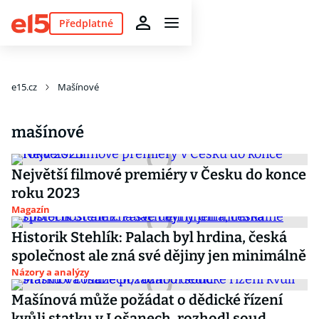
Předplatné
e15.cz
Mašínové
mašínové
Největší filmové premiéry v Česku do konce
roku 2023
Magazín
Historik Stehlík: Palach byl hrdina, česká
společnost ale zná své dějiny jen minimálně
Názory a analýzy
Mašínová může požádat o dědické řízení
kvůli statku v Lošanech, rozhodl soud