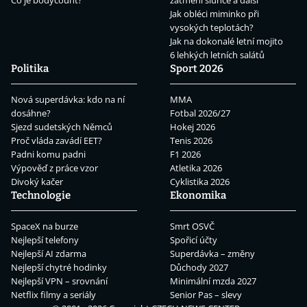
Co je bodycount?
zatmění slunce a další
Jak obléci miminko při
vysokých teplotách?
Jak na dokonalé letní mojito
6 lehkých letních salátů
Politika
Sport 2026
Nová superdávka: kdo na ní
MMA
dosáhne?
Fotbal 2026/27
Sjezd sudetských Němců
Hokej 2026
Proč vláda zavádí EET?
Tenis 2026
Padni komu padni
F1 2026
Výpověď z práce vzor
Atletika 2026
Divoký kačer
Cyklistika 2026
Technologie
Ekonomika
SpaceX na burze
Smrt OSVČ
Nejlepší telefony
Spořicí účty
Nejlepší AI zdarma
Superdávka – změny
Nejlepší chytré hodinky
Důchody 2027
Nejlepší VPN – srovnání
Minimální mzda 2027
Netflix filmy a seriály
Senior Pas – slevy