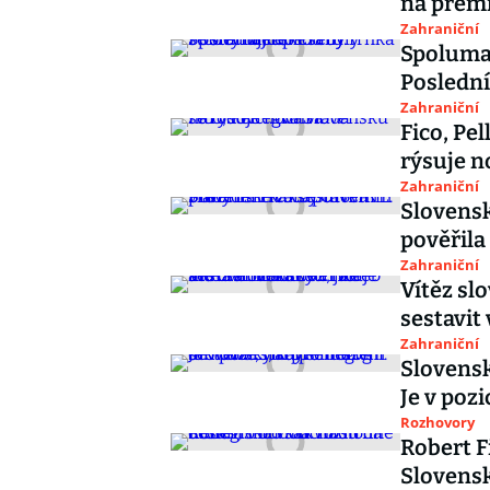
na premi
Zahraniční
Spolumaj
Poslední
Zahraniční
Fico, Pe
rýsuje n
Zahraniční
Slovens
pověřila
Zahraniční
Vítěz sl
sestavit 
Zahraniční
Slovensk
Je v pozi
Rozhovory
Robert F
Slovensk