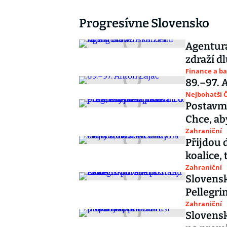
Progresívne Slovensko
Agentura
zdraží d
Finance a b
89.–97. 
Nejbohatší Č
Postavme
Chce, ab
Zahraniční
Přijdou 
koalice, 
Zahraniční
Slovensk
Pellegri
Zahraniční
Slovensk