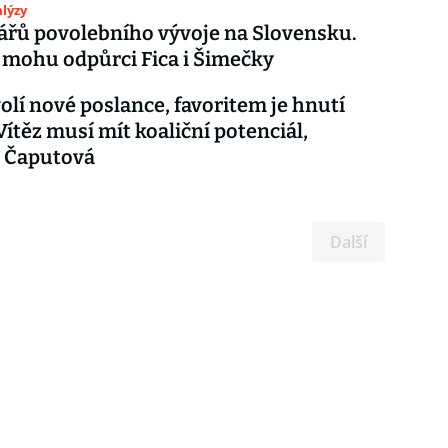
lýzy
ářů povolebního vývoje na Slovensku.
e mohu odpůrci Fica i Šimečky
volí nové poslance, favoritem je hnutí
ítěz musí mít koaliční potenciál,
a Čaputová
Další