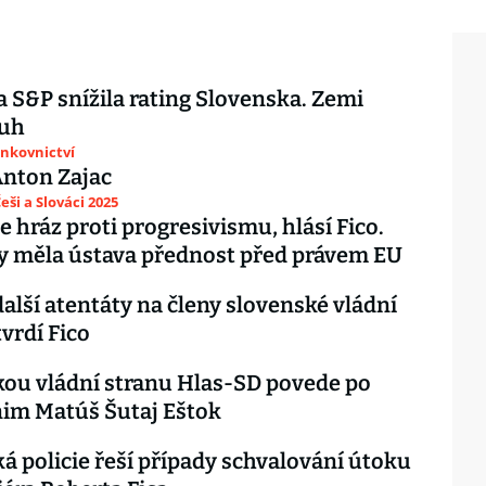
 S&P snížila rating Slovenska. Zemi
luh
ankovnictví
Anton Zajac
eši a Slováci 2025
 hráz proti progresivismu, hlásí Fico.
y měla ústava přednost před právem EU
další atentáty na členy slovenské vládní
tvrdí Fico
ou vládní stranu Hlas-SD povede po
nim Matúš Šutaj Eštok
á policie řeší případy schvalování útoku