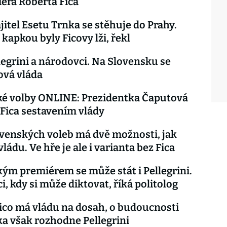
éra Roberta Fica
itel Esetu Trnka se stěhuje do Prahy.
 kapkou byly Ficovy lži, řekl
llegrini a národovci. Na Slovensku se
ová vláda
ké volby ONLINE: Prezidentka Čaputová
 Fica sestavením vlády
ovenských voleb má dvě možnosti, jak
vládu. Ve hře je ale i varianta bez Fica
ým premiérem se může stát i Pellegrini.
ci, kdy si může diktovat, říká politolog
ico má vládu na dosah, o budoucnosti
a však rozhodne Pellegrini