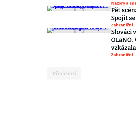
Názory a ana
Pět scén
Spojit s
Zahraniční
Slováci 
OLaNO. V
vzkázal
Zahraniční
Předchozí