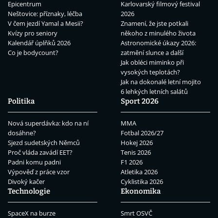
Epicentrum
Karlovarský filmový festival
Neštovice: příznaky, léčba
2026
V čem jezdí Yamal a Mesii?
Znamení, že jste potkali
Kvízy pro seniory
někoho z minulého života
Kalendář úplňků 2026
Astronomické úkazy 2026:
Co je bodycount?
zatmění slunce a další
Jak obléci miminko při
vysokých teplotách?
Jak na dokonalé letní mojito
6 lehkých letních salátů
Politika
Sport 2026
Nová superdávka: kdo na ní
MMA
dosáhne?
Fotbal 2026/27
Sjezd sudetských Němců
Hokej 2026
Proč vláda zavádí EET?
Tenis 2026
Padni komu padni
F1 2026
Výpověď z práce vzor
Atletika 2026
Divoký kačer
Cyklistika 2026
Technologie
Ekonomika
SpaceX na burze
Smrt OSVČ