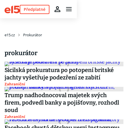
Předplatné
e15.cz
Prokurátor
prokurátor
Sicilská prokuratura po potopení britské
jachty vyšetřuje podezření ze zabití
Zahraniční
Trump nadhodnocoval majetek svých
firem, podvedl banky a pojišťovny, rozhodl
soud
Zahraniční
Facebook chystá dětskou verzi Instagramu,