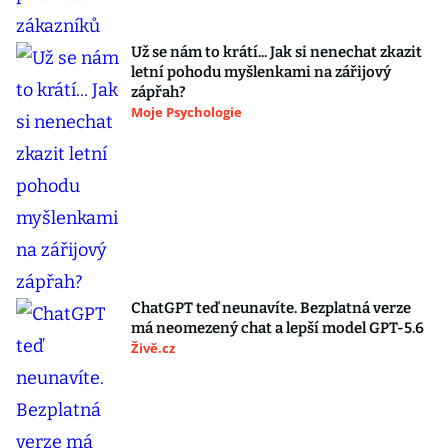
Už se nám to krátí... Jak si nenechat zkazit
letní pohodu myšlenkami na zářijový
zápřah?
Moje Psychologie
ChatGPT teď neunavíte. Bezplatná verze
má neomezený chat a lepší model GPT-5.6
Živě.cz