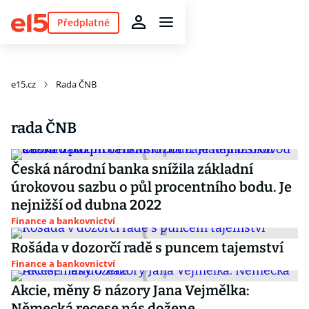
Předplatné
e15.cz
Rada ČNB
rada ČNB
Česká národní banka snížila základní
úrokovou sazbu o půl procentního bodu. Je
nejnižší od dubna 2022
Finance a bankovnictví
Rošáda v dozorčí radě s puncem tajemství
Finance a bankovnictví
Akcie, měny & názory Jana Vejmělka:
Německá recese nás dožene