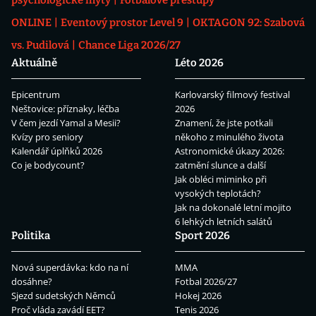
psychologické mýty
Fotbalové přestupy
ONLINE
Eventový prostor Level 9
OKTAGON 92: Szabová
vs. Pudilová
Chance Liga 2026/27
Aktuálně
Léto 2026
Epicentrum
Karlovarský filmový festival
Neštovice: příznaky, léčba
2026
V čem jezdí Yamal a Mesii?
Znamení, že jste potkali
Kvízy pro seniory
někoho z minulého života
Kalendář úplňků 2026
Astronomické úkazy 2026:
Co je bodycount?
zatmění slunce a další
Jak obléci miminko při
vysokých teplotách?
Jak na dokonalé letní mojito
6 lehkých letních salátů
Politika
Sport 2026
Nová superdávka: kdo na ní
MMA
dosáhne?
Fotbal 2026/27
Sjezd sudetských Němců
Hokej 2026
Proč vláda zavádí EET?
Tenis 2026