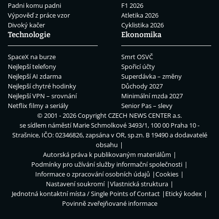
Padni komu padni
F1 2026
Výpověď z práce vzor
Atletika 2026
Divoký kačer
Cyklistika 2026
Technologie
Ekonomika
SpaceX na burze
Smrt OSVČ
Nejlepší telefony
Spořicí účty
Nejlepší AI zdarma
Superdávka – změny
Nejlepší chytré hodinky
Důchody 2027
Nejlepší VPN – srovnání
Minimální mzda 2027
Netflix filmy a seriály
Senior Pas – slevy
© 2001 - 2026 Copyright
CZECH NEWS CENTER a.s.
se sídlem náměstí Marie Schmolkové 3493/1, 100 00 Praha 10 -
Strašnice, IČO: 02346826, zapsána v OR, sp.zn. B 19490 a dodavatelé
obsahu
Autorská práva k publikovaným materiálům
Podmínky pro užívání služby informační společnosti
Informace o zpracování osobních údajů
Cookies
Nastavení soukromí
Vlastnická struktura
Jednotná kontaktní místa / Single Points of Contact
Etický kodex
Povinně zveřejňované informace