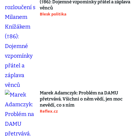
(†86): Dojemné vzpomínky přátel a záplava
věnců
Blesk politika
Marek Adamczyk: Problém na DAMU
přetrvává. Všichni o něm vědí, jen moc
nevědí, co s ním
Reflex.cz