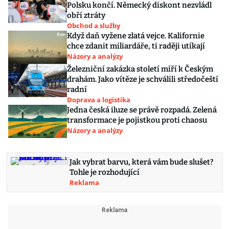
Polsku končí. Německý diskont nezvládl
obří ztráty
Obchod a služby
Když daň vyžene zlatá vejce. Kalifornie
chce zdanit miliardáře, ti raději utíkají
Názory a analýzy
Železniční zakázka století míří k Českým
drahám. Jako vítěze je schválili středočeští
radní
Doprava a logistika
Jedna česká iluze se právě rozpadá. Zelená
transformace je pojistkou proti chaosu
Názory a analýzy
Jak vybrat barvu, která vám bude slušet?
Tohle je rozhodující
Reklama