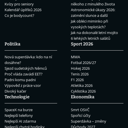
Kvízy pro seniory
někoho z minulého života
Kalendář úplňků 2026
Astronomické úkazy 2026:
Co je bodycount?
zatmění slunce a další
Jak obléci miminko při
vysokých teplotách?
Jak na dokonalé letní mojito
6 lehkých letních salátů
Politika
Sport 2026
Nová superdávka: kdo na ní
MMA
dosáhne?
Fotbal 2026/27
Sjezd sudetských Němců
Hokej 2026
Proč vláda zavádí EET?
Tenis 2026
Padni komu padni
F1 2026
Výpověď z práce vzor
Atletika 2026
Divoký kačer
Cyklistika 2026
Technologie
Ekonomika
SpaceX na burze
Smrt OSVČ
Nejlepší telefony
Spořicí účty
Nejlepší AI zdarma
Superdávka – změny
Nejlepší chytré hodinky
Důchody 2027