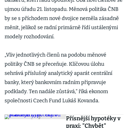
bankéřů, kteří radu opouštějí. Oba noví členové se
ujmou úřadu 21. listopadu. Měnová politika ČNB
by se s příchodem nové dvojice neměla zásadně
měnit, jelikož se radní primárně řídí ustálenými
modely rozhodování.
„Vliv jednotlivých členů na podobu měnové
politiky ČNB se přeceňuje. Klíčovou úlohu
sehrává příslušný analytický aparát centrální
banky, který bankovním radním připravuje
podklady. Ten nadále zůstává,“ říká ekonom
společnosti Czech Fund Lukáš Kovanda.
Přísnější hypotéky v
praxi: "Chybět"