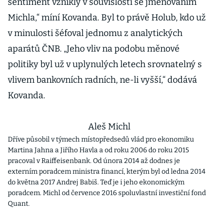
sentiment vzniklý v souvislosti se jmenováním
Michla,“ míní Kovanda. Byl to právě Holub, kdo už
v minulosti šéfoval jednomu z analytických
aparátů ČNB. „Jeho vliv na podobu měnové
politiky byl už v uplynulých letech srovnatelný s
vlivem bankovních radních, ne-li vyšší,“ dodává
Kovanda.
Aleš Michl
Dříve působil v týmech místopředsedů vlád pro ekonomiku
Martina Jahna a Jiřího Havla a od roku 2006 do roku 2015
pracoval v Raiffeisenbank. Od února 2014 až dodnes je
externím poradcem ministra financí, kterým byl od ledna 2014
do května 2017 Andrej Babiš. Teď je i jeho ekonomickým
poradcem. Michl od července 2016 spoluvlastní investiční fond
Quant.