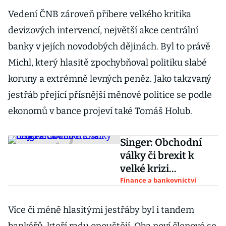
Vedení ČNB zároveň přibere velkého kritika
devizových intervencí, největší akce centrální
banky v jejích novodobých dějinách. Byl to právě
Michl, který hlasitě zpochybňoval politiku slabé
koruny a extrémně levných peněz. Jako takzvaný
jestřáb přející přísnější měnové politice se podle
ekonomů v bance projeví také Tomáš Holub.
Singer: Obchodní
války či brexit k
velké krizi
nepovedou
Finance a bankovnictví
Více či méně hlasitými jestřáby byl i tandem