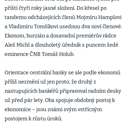
příští čtyři roky jasné složení. Do křesel po
tandemu odcházejících členů Mojmíru Hamplovi
a Vladimíru Tomšíkovi usednou dva noví členové.
Ekonom, burzián a dosavadní premiérův rádce
Aleš Michl a dlouholetý úředník s puncem šedé
eminence ČNB Tomáš Holub.
Orientace centrální banky se ale podle ekonomů
příliš nezmění už jen proto, že druhý z
nastupujících bankéřů připravoval radním desky
už před pár lety. Oba spojuje obdobný postoj k
ekonomice – jsou známi svým vstřícným
postojem k růstu úroků.