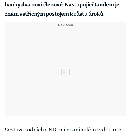
banky dva noví členové. Nastupující tandem je
znám vstřícným postojem k růstu úroků.
Sestava radních ČNB má po minulém týdnu pro