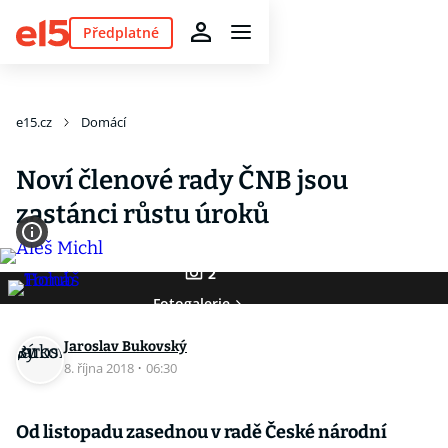
Předplatné
e15.cz
Domácí
Noví členové rady ČNB jsou
zastánci růstu úroků
2
Fotogalerie
Jaroslav Bukovský
8. října 2018
·
06:30
Od listopadu zasednou v radě České národní