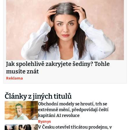
Jak spolehlivě zakryjete šediny? Tohle
musíte znát
Reklama
Články z jiných titulů
Obchodní modely se hroutí, trh se
extrémně mění, předpovídají čeští
kapitáni AI revoluce
Byznys
V Česku otevřel třicátou prodejnu, v