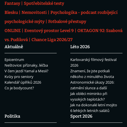
Fantasy
Spotřebitelské testy
Blesku
Nemovitosti
Psychologika - podcast rozbíjející
psychologické mýty
Fotbalové přestupy
ONLINE
Eventový prostor Level 9
OKTAGON 92: Szabová
vs. Pudilová
Chance Liga 2026/27
Aktuálně
Léto 2026
Epicentrum
Karlovarský filmový festival
Neštovice: příznaky, léčba
2026
V čem jezdí Yamal a Mesii?
Znamení, že jste potkali
Kvízy pro seniory
někoho z minulého života
Kalendář úplňků 2026
Astronomické úkazy 2026:
Co je bodycount?
zatmění slunce a další
Jak obléci miminko při
vysokých teplotách?
Jak na dokonalé letní mojito
6 lehkých letních salátů
Politika
Sport 2026