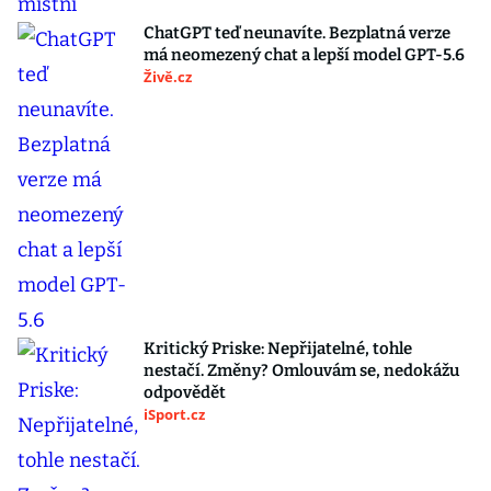
ChatGPT teď neunavíte. Bezplatná verze
má neomezený chat a lepší model GPT-5.6
Živě.cz
Kritický Priske: Nepřijatelné, tohle
nestačí. Změny? Omlouvám se, nedokážu
odpovědět
iSport.cz