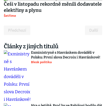
Češi v listopadu rekordně měnili dodavatele
elektřiny a plynu
Šetříme
Předchozí
Další
Články z jiných titulů
Exministryně s Havránkem dováděli v
Polsku: První slova Decroix i Havránkové!
Blesk politika
Hra o letiště. Proč by se Babišovi hodilo dát