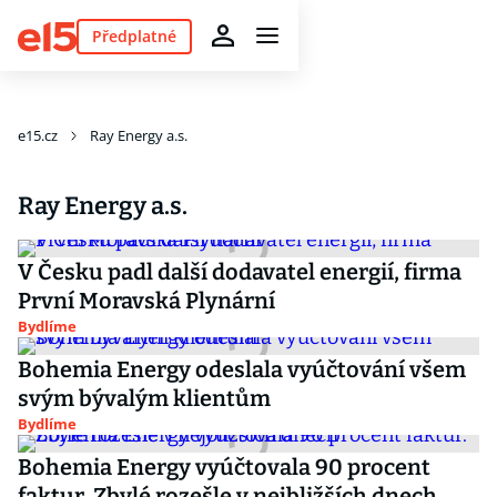
Předplatné
e15.cz
Ray Energy a.s.
Ray Energy a.s.
V Česku padl další dodavatel energií, firma
První Moravská Plynární
Bydlíme
Bohemia Energy odeslala vyúčtování všem
svým bývalým klientům
Bydlíme
Bohemia Energy vyúčtovala 90 procent
faktur. Zbylé rozešle v nejbližších dnech