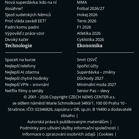
Nová superdávka: kdo na ní
MMA
dosáhne?
Fotbal 2026/27
Sjezd sudetských Němců
Hokej 2026
Proč vláda zavádí EET?
Tenis 2026
Padni komu padni
F1 2026
Výpověď z práce vzor
Atletika 2026
Divoký kačer
Cyklistika 2026
Technologie
Ekonomika
SpaceX na burze
Smrt OSVČ
Nejlepší telefony
Spořicí účty
Nejlepší AI zdarma
Superdávka – změny
Nejlepší chytré hodinky
Důchody 2027
Nejlepší VPN – srovnání
Minimální mzda 2027
Netflix filmy a seriály
Senior Pas – slevy
© 2001 - 2026 Copyright
CZECH NEWS CENTER a.s.
se sídlem náměstí Marie Schmolkové 3493/1, 100 00 Praha 10 -
Strašnice, IČO: 02346826, zapsána v OR, sp.zn. B 19490 a dodavatelé
obsahu
Autorská práva k publikovaným materiálům
Podmínky pro užívání služby informační společnosti
Informace o zpracování osobních údajů
Cookies