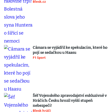
Blesk.cz
Câmara se vyjádřil ke spekulacím, které ho
pojí se sedačkou u Haasu
F1 Sport
Šéf Vojenského zpravodajství exkluzivně v
Hráčích: Česku hrozil vyšší stupeň
nebezpečí!
Blesk hráči