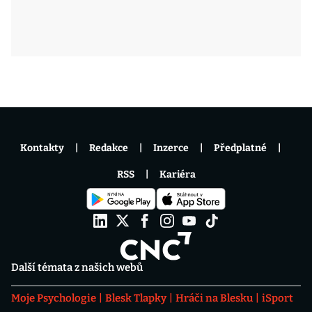
Kontakty
Redakce
Inzerce
Předplatné
RSS
Kariéra
Další témata z našich webů
Moje Psychologie
Blesk Tlapky
Hráči na Blesku
iSport