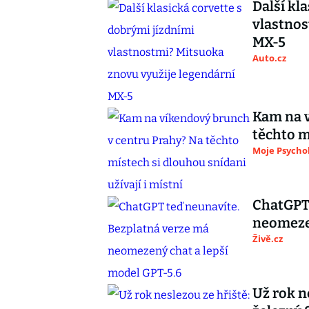
Další kl
vlastnos
MX-5
Auto.cz
Kam na v
těchto m
Moje Psycho
ChatGPT 
neomezen
Živě.cz
Už rok n