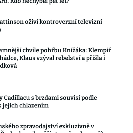
Srb. Kdo nechyběl pět let?
attinson oživí kontroverzní televizní
n
mnější chvíle pohřbu Knížáka: Klempíř
hádce, Klaus vzýval rebelství a přišla i
udková
 Cadillacu s brzdami souvisí podle
s jejich chlazením
nského zpravodajství exkluzivně v