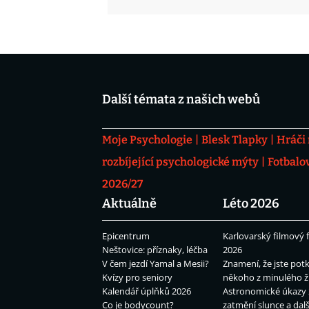
Další témata z našich webů
Moje Psychologie
Blesk Tlapky
Hráči
rozbíjející psychologické mýty
Fotbalo
2026/27
Aktuálně
Léto 2026
Epicentrum
Karlovarský filmový f
Neštovice: příznaky, léčba
2026
V čem jezdí Yamal a Mesii?
Znamení, že jste potk
Kvízy pro seniory
někoho z minulého ž
Kalendář úplňků 2026
Astronomické úkazy 
Co je bodycount?
zatmění slunce a dalš