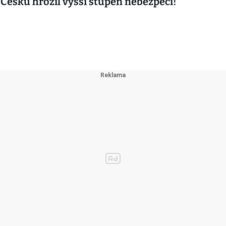
 Česku hrozil vyšší stupeň nebezpečí!