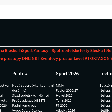
 na Blesku
iSport Fantasy
Spotřebitelské testy Blesku
Ne
vé přestupy ONLINE
Eventový prostor Level 9
OKTAGON 92
Politika
Sport 2026
Techn
estival
Nová superdávka: kdo na ní
MMA
SpaceX 
dosáhne?
Fotbal 2026/27
Nejlepší
ali
Sjezd sudetských Němců
Hokej 2026
Nejlepší
ivota
Proč vláda zavádí EET?
Tenis 2026
Nejlepší
2026:
Padni komu padni
F1 2026
Nejlepší
í
Výpověď z práce vzor
Atletika 2026
Netflix f