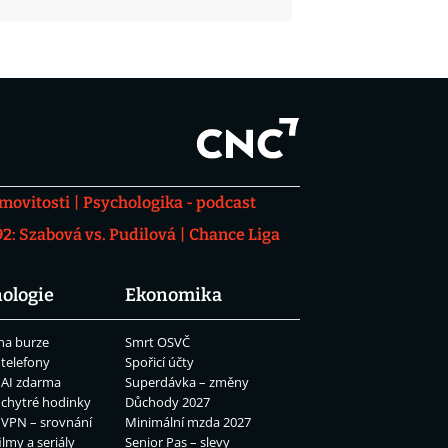
movitosti
Psychologika - podcast
: Szabová vs. Pudilová
Chance Liga
ologie
Ekonomika
na burze
Smrt OSVČ
 telefony
Spořicí účty
 AI zdarma
Superdávka – změny
 chytré hodinky
Důchody 2027
 VPN – srovnání
Minimální mzda 2027
ilmy a seriály
Senior Pas – slevy