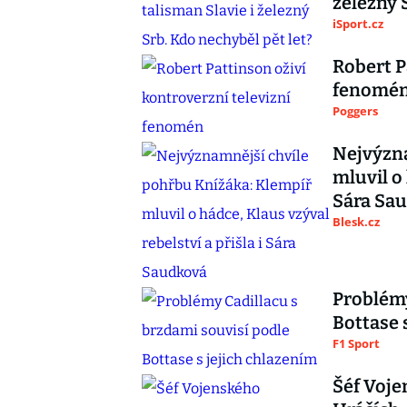
železný 
iSport.cz
Robert P
fenomé
Poggers
Nejvýzna
mluvil o 
Sára Sa
Blesk.cz
Problémy
Bottase 
F1 Sport
Šéf Voje