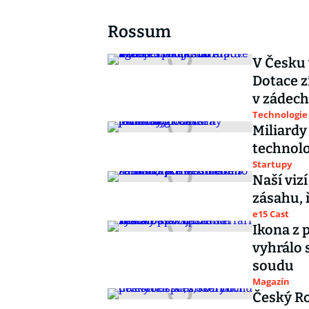
Rossum
V Česku 
Dotace z
v zádech
Technologie
Miliardy
technolo
Startupy
Naší viz
zásahu, 
e15 Cast
Ikona z p
vyhrálo 
soudu
Magazín
Český Ro