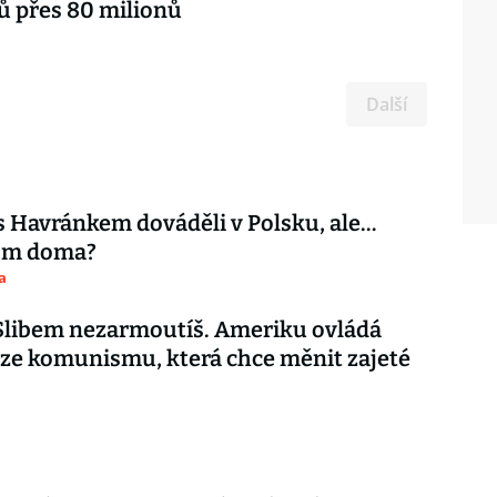
ů přes 80 milionů
Další
s Havránkem dováděli v Polsku, ale…
tom doma?
a
 Slibem nezarmoutíš. Ameriku ovládá
ze komunismu, která chce měnit zajeté