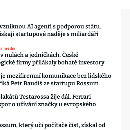
vzniknou AI agenti s podporou státu.
ískají startupové naděje s miliardáři
 a média
 v nulách a jedničkách. České
gické firmy přilákaly bohaté investory
í je mezifiremní komunikace bez lidského
říká Petr Baudiš ze startupu Rossum
lakátů Testarossa žije dál. Ferrari
spor o užívání značky u evropského
ssum, který učí počítače číst, získal od