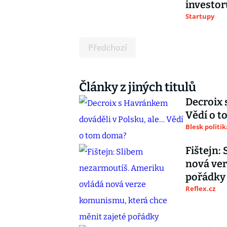
investor
Startupy
Předchozí
Články z jiných titulů
Decroix 
Vědí o 
Blesk politik
Fištejn:
nová ver
pořádky
Reflex.cz