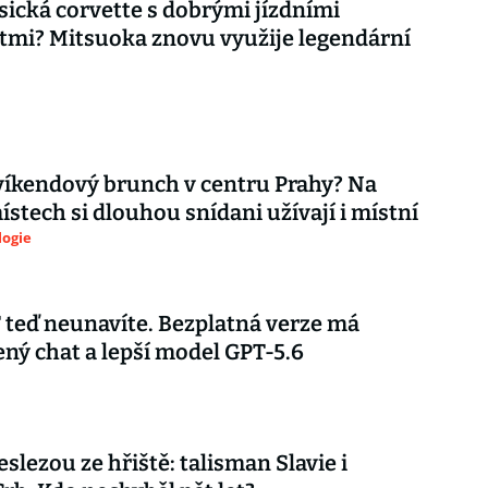
asická corvette s dobrými jízdními
tmi? Mitsuoka znovu využije legendární
íkendový brunch v centru Prahy? Na
ístech si dlouhou snídani užívají i místní
logie
teď neunavíte. Bezplatná verze má
ý chat a lepší model GPT-5.6
eslezou ze hřiště: talisman Slavie i