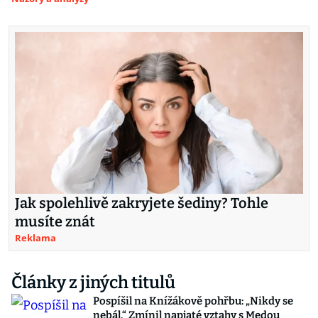
Jak spolehlivě zakryjete šediny? Tohle
musíte znát
Reklama
Články z jiných titulů
Pospíšil na Knížákově pohřbu: „Nikdy se
nebál.“ Zmínil napjaté vztahy s Medou