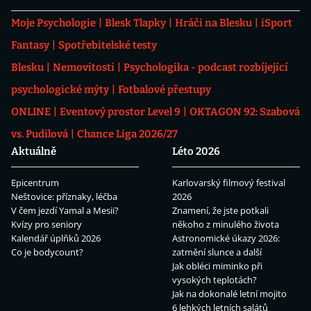
Moje Psychologie
Blesk Tlapky
Hráči na Blesku
iSport
Fantasy
Spotřebitelské testy
Blesku
Nemovitosti
Psychologika - podcast rozbíjející
psychologické mýty
Fotbalové přestupy
ONLINE
Eventový prostor Level 9
OKTAGON 92: Szabová
vs. Pudilová
Chance Liga 2026/27
Aktuálně
Léto 2026
Epicentrum
Karlovarský filmový festival
Neštovice: příznaky, léčba
2026
V čem jezdí Yamal a Mesii?
Znamení, že jste potkali
Kvízy pro seniory
někoho z minulého života
Kalendář úplňků 2026
Astronomické úkazy 2026:
Co je bodycount?
zatmění slunce a další
Jak obléci miminko při
vysokých teplotách?
Jak na dokonalé letní mojito
6 lehkých letních salátů