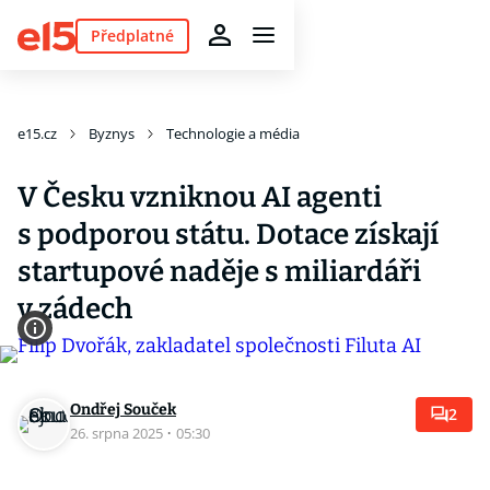
Předplatné
e15.cz
Byznys
Technologie a média
V Česku vzniknou AI agenti
s podporou státu. Dotace získají
startupové naděje s miliardáři
v zádech
Ondřej Souček
2
26. srpna 2025
·
05:30