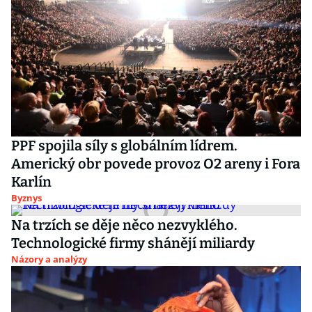
PPF spojila síly s globálním lídrem.
Americký obr povede provoz O2 areny i Fora
Karlín
Byznys
Na trzích se děje něco nezvyklého.
Technologické firmy shánějí miliardy
Názory a analýzy