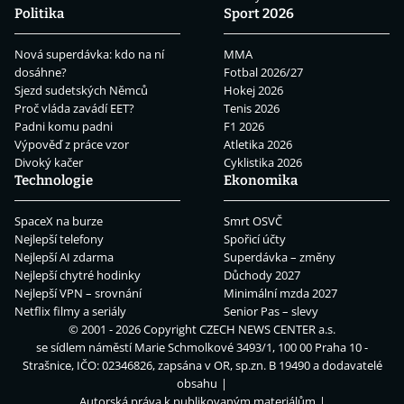
Politika
Sport 2026
Nová superdávka: kdo na ní
MMA
dosáhne?
Fotbal 2026/27
Sjezd sudetských Němců
Hokej 2026
Proč vláda zavádí EET?
Tenis 2026
Padni komu padni
F1 2026
Výpověď z práce vzor
Atletika 2026
Divoký kačer
Cyklistika 2026
Technologie
Ekonomika
SpaceX na burze
Smrt OSVČ
Nejlepší telefony
Spořicí účty
Nejlepší AI zdarma
Superdávka – změny
Nejlepší chytré hodinky
Důchody 2027
Nejlepší VPN – srovnání
Minimální mzda 2027
Netflix filmy a seriály
Senior Pas – slevy
© 2001 - 2026 Copyright
CZECH NEWS CENTER a.s.
se sídlem náměstí Marie Schmolkové 3493/1, 100 00 Praha 10 -
Strašnice, IČO: 02346826, zapsána v OR, sp.zn. B 19490 a dodavatelé
obsahu
Autorská práva k publikovaným materiálům