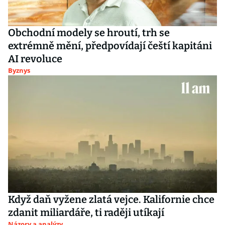
Obchodní modely se hroutí, trh se
extrémně mění, předpovídají čeští kapitáni
AI revoluce
Byznys
Když daň vyžene zlatá vejce. Kalifornie chce
zdanit miliardáře, ti raději utíkají
Názory a analýzy