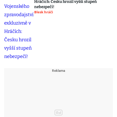
Hráčích: Česku hrozil vyšší stupeň
nebezpečí!
Blesk hráči