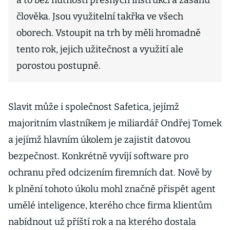
a to bez nutnosti přesných instrukcí a zásahů
člověka. Jsou využitelní takřka ve všech
oborech. Vstoupit na trh by měli hromadně
tento rok, jejich užitečnost a využití ale
porostou postupně.
Slavit může i společnost Safetica, jejímž
majoritním vlastníkem je miliardář Ondřej Tomek
a jejímž hlavním úkolem je zajistit datovou
bezpečnost. Konkrétně vyvíjí software pro
ochranu před odcizením firemních dat. Nově by
k plnění tohoto úkolu mohl značně přispět agent
umělé inteligence, kterého chce firma klientům
nabídnout už příští rok a na kterého dostala