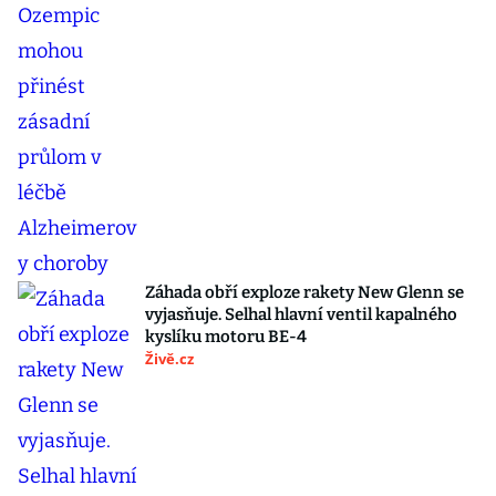
Záhada obří exploze rakety New Glenn se
vyjasňuje. Selhal hlavní ventil kapalného
kyslíku motoru BE-4
Živě.cz