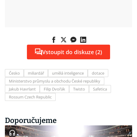
Vstoupit do diskuze (2)
Česko
miliardář
umělá inteligence
dotace
Ministerstvo průmyslu a obchodu České republiky
Jakub Havrlant
Filip Dvořák
Twisto
Safetica
Rossum Czech Republic
Doporučujeme