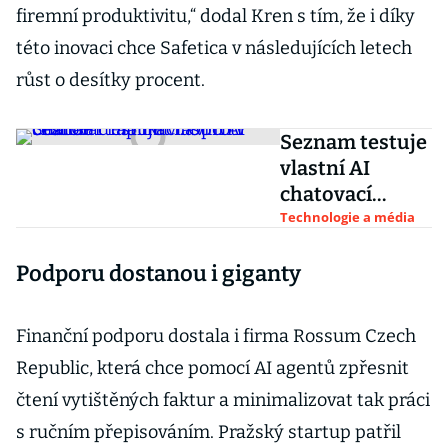
firemní produktivitu,“ dodal Kren s tím, že i díky
této inovaci chce Safetica v následujících letech
růst o desítky procent.
Seznam testuje
vlastní AI
chatovací
aplikaci. Oproti
Technologie a média
ChatGPT má
Podporu dostanou i giganty
mít navrch v
češtině
Finanční podporu dostala i firma Rossum Czech
Republic, která chce pomocí AI agentů zpřesnit
čtení vytištěných faktur a minimalizovat tak práci
s ručním přepisováním. Pražský startup patřil