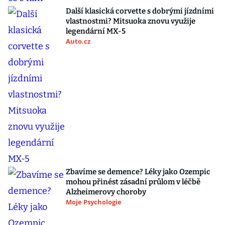
Další klasická corvette s dobrými jízdními
vlastnostmi? Mitsuoka znovu využije
legendární MX-5
Auto.cz
Zbavíme se demence? Léky jako Ozempic
mohou přinést zásadní průlom v léčbě
Alzheimerovy choroby
Moje Psychologie