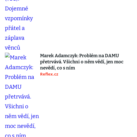
Marek Adamczyk: Problém na DAMU
přetrvává. Všichni o něm vědí, jen moc
nevědí, co s ním
Reflex.cz