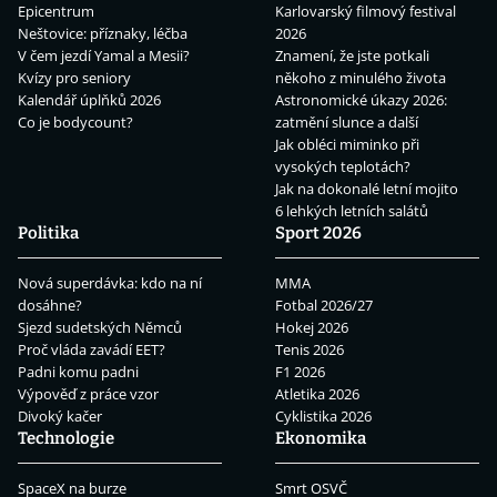
Epicentrum
Karlovarský filmový festival
Neštovice: příznaky, léčba
2026
V čem jezdí Yamal a Mesii?
Znamení, že jste potkali
Kvízy pro seniory
někoho z minulého života
Kalendář úplňků 2026
Astronomické úkazy 2026:
Co je bodycount?
zatmění slunce a další
Jak obléci miminko při
vysokých teplotách?
Jak na dokonalé letní mojito
6 lehkých letních salátů
Politika
Sport 2026
Nová superdávka: kdo na ní
MMA
dosáhne?
Fotbal 2026/27
Sjezd sudetských Němců
Hokej 2026
Proč vláda zavádí EET?
Tenis 2026
Padni komu padni
F1 2026
Výpověď z práce vzor
Atletika 2026
Divoký kačer
Cyklistika 2026
Technologie
Ekonomika
SpaceX na burze
Smrt OSVČ