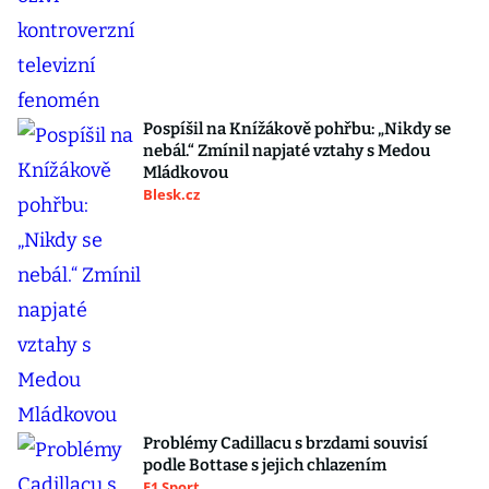
Pospíšil na Knížákově pohřbu: „Nikdy se
nebál.“ Zmínil napjaté vztahy s Medou
Mládkovou
Blesk.cz
Problémy Cadillacu s brzdami souvisí
podle Bottase s jejich chlazením
F1 Sport