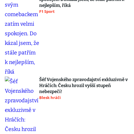
nejlepším, říká
F1 Sport
Šéf Vojenského zpravodajství exkluzivně v
Hráčích: Česku hrozil vyšší stupeň
nebezpečí!
Blesk hráči