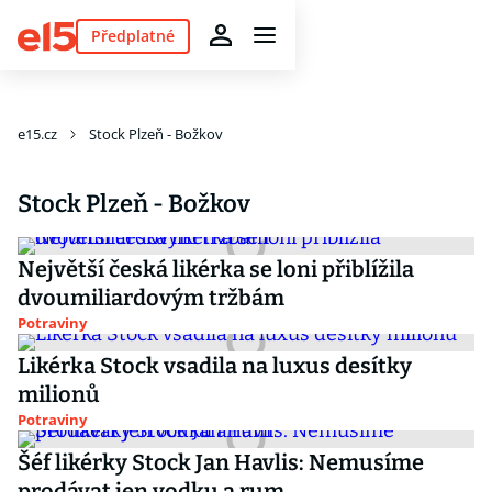
Předplatné
e15.cz
Stock Plzeň - Božkov
Stock Plzeň - Božkov
Největší česká likérka se loni přiblížila
dvoumiliardovým tržbám
Potraviny
Likérka Stock vsadila na luxus desítky
milionů
Potraviny
Šéf likérky Stock Jan Havlis: Nemusíme
prodávat jen vodku a rum