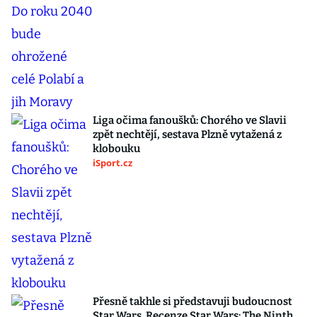
Liga očima fanoušků: Chorého ve Slavii
zpět nechtějí, sestava Plzně vytažená z
klobouku
iSport.cz
Přesně takhle si představuji budoucnost
Star Wars. Recenze Star Wars: The Ninth