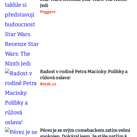
Jedi
Poggers
Radost v rodině Petra Macinky: Polibky a
růžová oslava!
Blesk.cz
Pérez je se svým comebackem zatím velmi
spokojen. Dokázal jsem, že stále patřím k