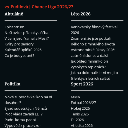
vs. Pudilová
Chance Liga 2026/27
Aktuálně
Léto 2026
Epicentrum
Karlovarský filmový festival
Neštovice: příznaky, léčba
2026
V čem jezdí Yamal a Mesii?
Znamení, že jste potkali
Kvízy pro seniory
někoho z minulého života
Kalendář úplňků 2026
Astronomické úkazy 2026:
Co je bodycount?
zatmění slunce a další
Jak obléci miminko při
vysokých teplotách?
Jak na dokonalé letní mojito
6 lehkých letních salátů
Politika
Sport 2026
Nová superdávka: kdo na ní
MMA
dosáhne?
Fotbal 2026/27
Sjezd sudetských Němců
Hokej 2026
Proč vláda zavádí EET?
Tenis 2026
Padni komu padni
F1 2026
Výpověď z práce vzor
Atletika 2026