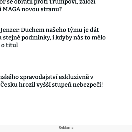
r se obrátil proti Trumpovi, založí
ci MAGA novou stranu?
Jenzer: Duchem našeho týmu je dát
stejné podmínky, i kdyby nás to mělo
 o titul
nského zpravodajství exkluzivně v
 Česku hrozil vyšší stupeň nebezpečí!