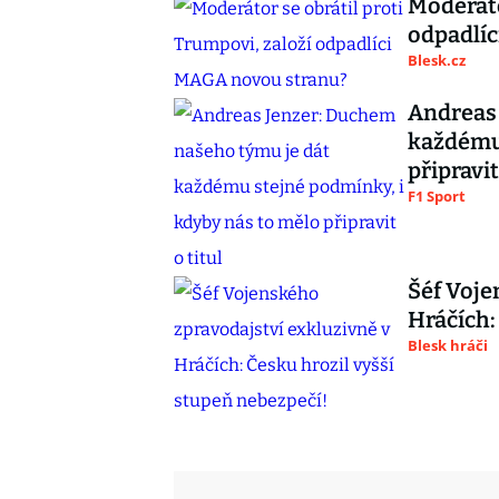
Moderáto
odpadlí
Blesk.cz
Andreas 
každému 
připravit
F1 Sport
Šéf Voje
Hráčích:
Blesk hráči