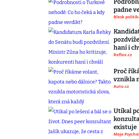
Podrobno
padne ve
Blesk politik
Kandidat
pozdviže
haní i ch
Reflex.cz
Proč řík
vznikla 
Auto.cz
Utíkal po
konzulta
existuje
Moje Psycho