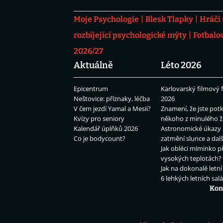
Moje Psychologie
Blesk Tlapky
Hráči
rozbíjející psychologické mýty
Fotbalo
2026/27
Aktuálně
Léto 2026
Epicentrum
Karlovarský filmový f
Neštovice: příznaky, léčba
2026
V čem jezdí Yamal a Mesii?
Znamení, že jste potk
Kvízy pro seniory
někoho z minulého ž
Kalendář úplňků 2026
Astronomické úkazy 
Co je bodycount?
zatmění slunce a dalš
Jak obléci miminko př
vysokých teplotách?
Jak na dokonalé letní
6 lehkých letních sal
Kon