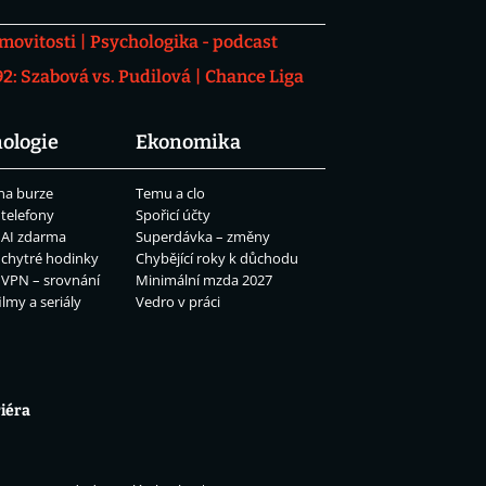
movitosti
Psychologika - podcast
: Szabová vs. Pudilová
Chance Liga
ologie
Ekonomika
na burze
Temu a clo
 telefony
Spořicí účty
 AI zdarma
Superdávka – změny
 chytré hodinky
Chybějící roky k důchodu
 VPN – srovnání
Minimální mzda 2027
ilmy a seriály
Vedro v práci
iéra