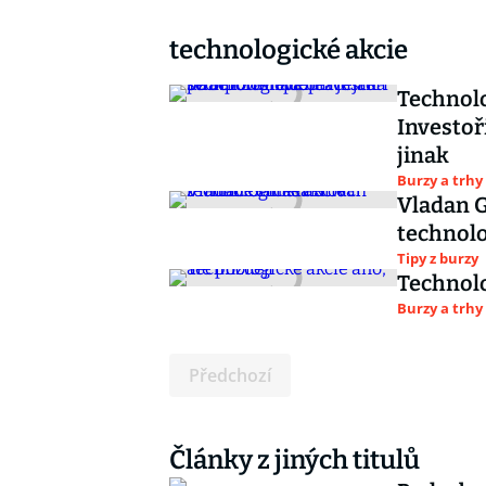
technologické akcie
Technolo
Investoř
jinak
Burzy a trhy
Vladan G
technolo
Tipy z burzy
Technolo
Burzy a trhy
Předchozí
Články z jiných titulů