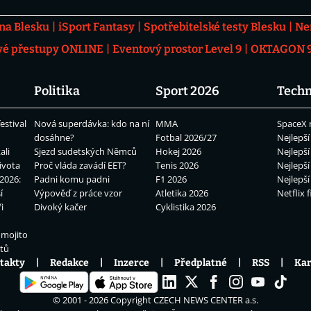
 na Blesku
iSport Fantasy
Spotřebitelské testy Blesku
Ne
vé přestupy ONLINE
Eventový prostor Level 9
OKTAGON 92
Politika
Sport 2026
Techn
estival
Nová superdávka: kdo na ní
MMA
SpaceX 
dosáhne?
Fotbal 2026/27
Nejlepší
ali
Sjezd sudetských Němců
Hokej 2026
Nejlepší
ivota
Proč vláda zavádí EET?
Tenis 2026
Nejlepší
2026:
Padni komu padni
F1 2026
Nejlepší
í
Výpověď z práce vzor
Atletika 2026
Netflix f
i
Divoký kačer
Cyklistika 2026
 mojito
átů
takty
Redakce
Inzerce
Předplatné
RSS
Kar
© 2001 - 2026 Copyright
CZECH NEWS CENTER a.s.