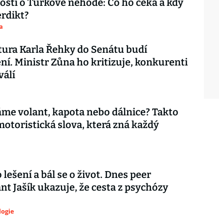
sti o Turkově nehodě: Co ho čeká a kdy
rdikt?
a
ura Karla Řehky do Senátu budí
ní. Ministr Zůna ho kritizuje, konkurenti
válí
áme volant, kapota nebo dálnice? Takto
motoristická slova, která zná každý
 lešení a bál se o život. Dnes peer
nt Jašík ukazuje, že cesta z psychózy
logie