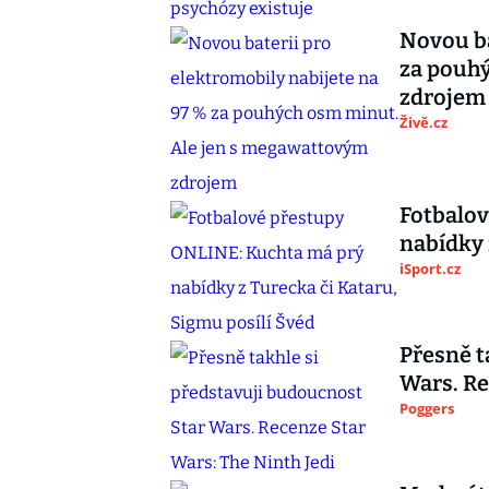
Novou ba
za pouh
zdrojem
Živě.cz
Fotbalo
nabídky 
iSport.cz
Přesně t
Wars. Re
Poggers