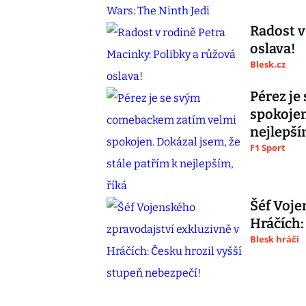
Radost v
oslava!
Blesk.cz
Pérez je
spokojen
nejlepší
F1 Sport
Šéf Voje
Hráčích:
Blesk hráči