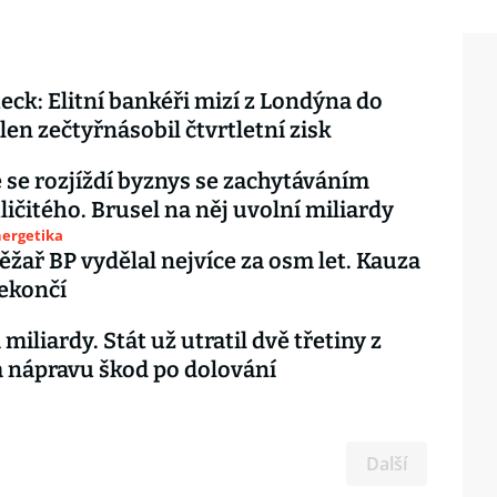
eck: Elitní bankéři mizí z Londýna do
rlen zečtyřnásobil čtvrtletní zisk
 se rozjíždí byznys se zachytáváním
ličitého. Brusel na něj uvolní miliardy
nergetika
těžař BP vydělal nejvíce za osm let. Kauza
ekončí
 miliardy. Stát už utratil dvě třetiny z
 nápravu škod po dolování
Další