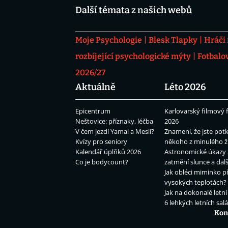
Další témata z našich webů
Moje Psychologie
Blesk Tlapky
Hráči
rozbíjející psychologické mýty
Fotbalo
2026/27
Aktuálně
Léto 2026
Epicentrum
Karlovarský filmový f
Neštovice: příznaky, léčba
2026
V čem jezdí Yamal a Mesii?
Znamení, že jste potk
Kvízy pro seniory
někoho z minulého ž
Kalendář úplňků 2026
Astronomické úkazy 
Co je bodycount?
zatmění slunce a dalš
Jak obléci miminko př
vysokých teplotách?
Jak na dokonalé letní
6 lehkých letních sal
Kon