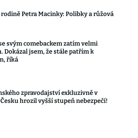
 rodině Petra Macinky: Polibky a růžová
 se svým comebackem zatím velmi
. Dokázal jsem, že stále patřím k
m, říká
nského zpravodajství exkluzivně v
 Česku hrozil vyšší stupeň nebezpečí!