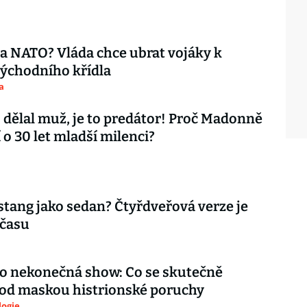
ta NATO? Vláda chce ubrat vojáky k
ýchodního křídla
a
 dělal muž, je to predátor! Proč Madonně
 o 30 let mladší milenci?
tang jako sedan? Čtyřdveřová verze je
 času
ko nekonečná show: Co se skutečně
pod maskou histrionské poruchy
logie