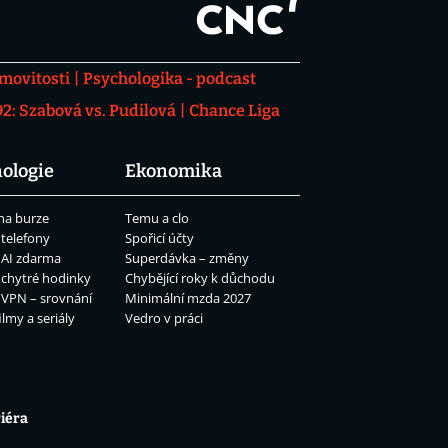
movitosti
Psychologika - podcast
: Szabová vs. Pudilová
Chance Liga
ologie
Ekonomika
na burze
Temu a clo
 telefony
Spořicí účty
 AI zdarma
Superdávka – změny
 chytré hodinky
Chybějící roky k důchodu
 VPN – srovnání
Minimální mzda 2027
ilmy a seriály
Vedro v práci
iéra