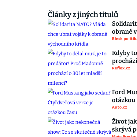
Články z jiných titulů
Solidari
obraně v
Blesk politik
Kdyby to
prochází
Reflex.cz
Ford Mus
otázkou
Auto.cz
Život ja
skrývá 
Moje Psycho