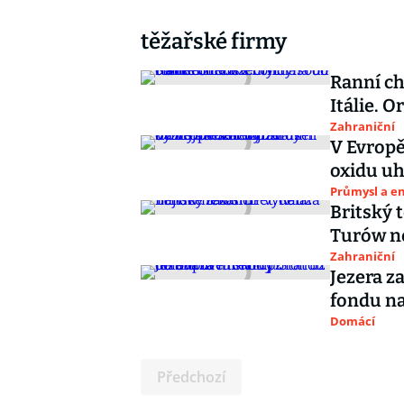
těžařské firmy
Ranní ch
Itálie. O
Zahraniční
V Evropě
oxidu uh
Průmysl a e
Britský 
Turów n
Zahraniční
Jezera za
fondu na
Domácí
Předchozí