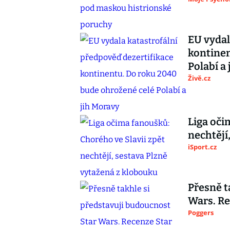
EU vydal
kontinen
Polabí a
Živě.cz
Liga oči
nechtějí
iSport.cz
Přesně t
Wars. Re
Poggers