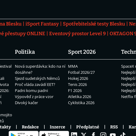
 na Blesku
iSport Fantasy
Spotřebitelské testy Blesku
Ne
vé přestupy ONLINE
Eventový prostor Level 9
OKTAGON 92
Politika
Sport 2026
Techn
estival
Nová superdávka: kdo na ní
MMA
SpaceX 
dosáhne?
Fotbal 2026/27
Nejlepší
ali
Sjezd sudetských Němců
Hokej 2026
Nejlepší
ivota
Proč vláda zavádí EET?
Tenis 2026
Nejlepší
2026:
Padni komu padni
F1 2026
Nejlepší
í
Výpověď z práce vzor
Atletika 2026
Netflix f
i
Divoký kačer
Cyklistika 2026
 mojito
átů
takty
Redakce
Inzerce
Předplatné
RSS
Kar