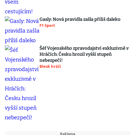
Gasly: Nová pravidla zašla příliš daleko
F1 Sport
Šéf Vojenského zpravodajství exkluzivně v
Hráčích: Česku hrozil vyšší stupeň
nebezpečí!
Blesk hráči