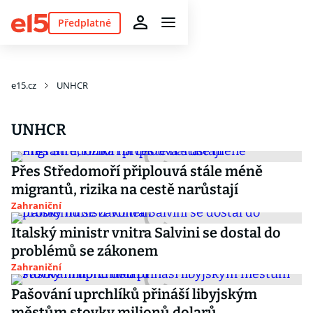
Předplatné
e15.cz
UNHCR
UNHCR
Přes Středomoří připlouvá stále méně
migrantů, rizika na cestě narůstají
Zahraniční
Italský ministr vnitra Salvini se dostal do
problémů se zákonem
Zahraniční
Pašování uprchlíků přináší libyjským
městům stovky milionů dolarů