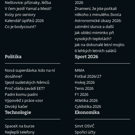
Neštovice: příznaky, léčba
2026
V čem jezdí Yamal a Mesii?
Znamení, že jste potkali
Kvízy pro seniory
někoho z minulého života
Kalendář úplňků 2026
Astronomické úkazy 2026:
Co je bodycount?
zatmění slunce a další
Jak obléci miminko při
vysokých teplotách?
Jak na dokonalé letní mojito
6 lehkých letních salátů
Politika
Sport 2026
Nová superdávka: kdo na ní
MMA
dosáhne?
Fotbal 2026/27
Sjezd sudetských Němců
Hokej 2026
Proč vláda zavádí EET?
Tenis 2026
Padni komu padni
F1 2026
Výpověď z práce vzor
Atletika 2026
Divoký kačer
Cyklistika 2026
Technologie
Ekonomika
SpaceX na burze
Smrt OSVČ
Nejlepší telefony
Spořicí účty