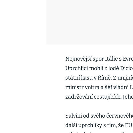
Nejnovější spor Itálie s Ev
Uprchlíci mohli z lodě Diciot
státní kasu v Římě. Z unijn
ministr vnitra a šéf vládní 
zadržování cestujících. Jeho
Salvini od svého červnovéh
další uprchlíky s tím, že 