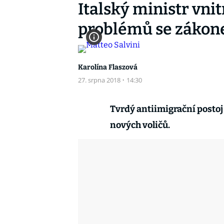
Italský ministr vnit
problémů se záko
Karolína Flaszová
27. srpna 2018
·
14:30
Tvrdý antiimigrační postoj 
nových voličů.