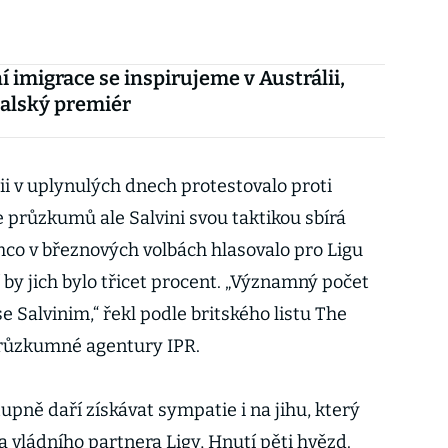
í imigrace se inspirujeme v Austrálii,
italský premiér
lii v uplynulých dnech protestovalo proti
 průzkumů ale Salvini svou taktikou sbírá
co v březnových volbách hlasovalo pro Ligu
 by jich bylo třicet procent. „Významný počet
e Salvinim,“ řekl podle britského listu The
růzkumné agentury IPR.
upně daří získávat sympatie i na jihu, který
 vládního partnera Ligy, Hnutí pěti hvězd.