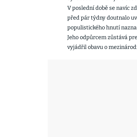
V poslední době se navíc zdá
před pár týdny doutnalo uvn
populistického hnutí naznač
Jeho odpůrcem zůstává prez
vyjádřil obavu o mezinárodn