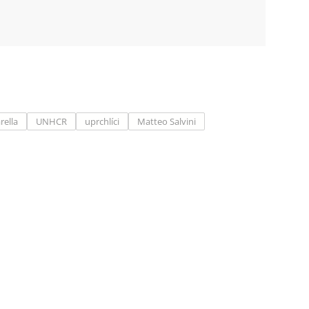
rella
UNHCR
uprchlíci
Matteo Salvini