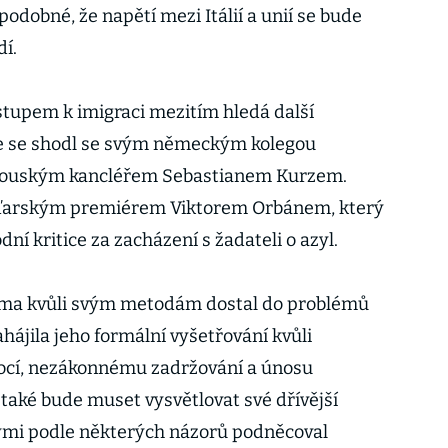
odobné, že napětí mezi Itálií a unií se bude
dí.
stupem k imigraci mezitím hledá další
ve se shodl se svým německým kolegou
kouským kancléřem Sebastianem Kurzem.
aďarským premiérem Viktorem Orbánem, který
ní kritice za zacházení s žadateli o azyl.
doma kvůli svým metodám dostal do problémů
ájila jeho formální vyšetřování kvůli
cí, nezákonnému zadržování a únosu
 také bude muset vysvětlovat své dřívější
rými podle některých názorů podněcoval