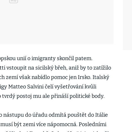
ropskou unií o imigranty skončil patem.
ti vstoupit na sicilský břeh, aniž by to zatížilo
ích zemí však nabídlo pomoc jen Irsko. Italský
Ligy Matteo Salvini čelí vyšetřování kvůli
 tvrdý postoj mu ale přináší politické body.
o nástupu do úřadu odmítá pouštět do Itálie
EU musí být zemi více nápomocná. Posledními