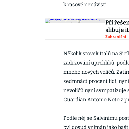
k rasové nenávisti.
Při řešen
slibuje 
Zahraniční
Několik stovek Italů na Sicí
zadržování uprchlíků, podle
mnoho nových voličů. Zatím
sedmnáct procent lidí, nyní
nevoličů nyní sympatizuje s
Guardian Antonio Noto z p
Podle něj se Salvinimu post
byl dosud vnímán jako bašta