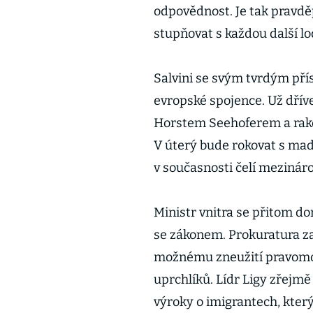
odpovědnost. Je tak pravděp
stupňovat s každou další lo
Salvini se svým tvrdým pří
evropské spojence. Už dří
Horstem Seehoferem a ra
V úterý bude rokovat s m
v současnosti čelí mezinárod
Ministr vnitra se přitom 
se zákonem. Prokuratura zah
možnému zneužití pravomo
uprchlíků. Lídr Ligy zřejmě
výroky o imigrantech, kte