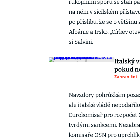
rukojmími sporu se stali pas
na něm v sicilském přístavu 
po příslibu, že se o většinu 
Albánie a Irsko. „Církev ot
si Salvini.
Italský 
pokud ne
Zahraniční
Navzdory pohrůžkám pozast
ale italské vládě nepodařil
Eurokomisař pro rozpočet 
tvrdými sankcemi. Nezabra
komisaře OSN pro uprchlíky