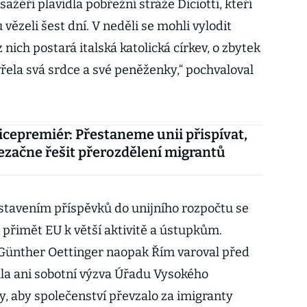
ažéři plavidla pobřežní stráže Diciotti, kteří
vězeli šest dní. V neděli se mohli vylodit
z nich postará italská katolická církev, o zbytek
evřela svá srdce a své peněženky,“ pochvaloval
vicepremiér: Přestaneme unii přispívat,
začne řešit přerozdělení migrantů
avením příspěvků do unijního rozpočtu se
o přimět EU k větší aktivitě a ústupkům.
Günther Oettinger naopak Řím varoval před
la ani sobotní výzva Úřadu Vysokého
, aby společenství převzalo za imigranty