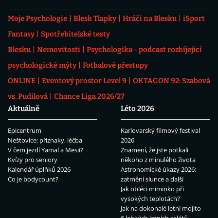
Moje Psychologie
Blesk Tlapky
Hráči na Blesku
iSport
Fantasy
Spotřebitelské testy
Blesku
Nemovitosti
Psychologika - podcast rozbíjející
psychologické mýty
Fotbalové přestupy
ONLINE
Eventový prostor Level 9
OKTAGON 92: Szabová
vs. Pudilová
Chance Liga 2026/27
Aktuálně
Léto 2026
Epicentrum
Karlovarský filmový festival
Neštovice: příznaky, léčba
2026
V čem jezdí Yamal a Mesii?
Znamení, že jste potkali
Kvízy pro seniory
někoho z minulého života
Kalendář úplňků 2026
Astronomické úkazy 2026:
Co je bodycount?
zatmění slunce a další
Jak obléci miminko při
vysokých teplotách?
Jak na dokonalé letní mojito