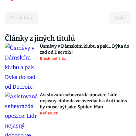
Předchozí
Další
Články z jiných titulů
Úsměvy v Dámském klubu a pak… Dýka do
zad od Decroix!
Blesk politika
Asistovaná sebevražda opozice. Lídr
nejasný, dohoda ve hvězdách a Antibabiš
by musel být jako Spider-Man
Reflex.cz