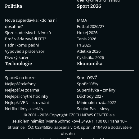
6 lehkých letních salátů
Politika
Sport 2026
Nová superdávka: kdo na ní
MMA
dosáhne?
Fotbal 2026/27
Sjezd sudetských Němců
Hokej 2026
Proč vláda zavádí EET?
Tenis 2026
Padni komu padni
F1 2026
Výpověď z práce vzor
Atletika 2026
Divoký kačer
Cyklistika 2026
Technologie
Ekonomika
SpaceX na burze
Smrt OSVČ
Nejlepší telefony
Spořicí účty
Nejlepší AI zdarma
Superdávka – změny
Nejlepší chytré hodinky
Důchody 2027
Nejlepší VPN – srovnání
Minimální mzda 2027
Netflix filmy a seriály
Senior Pas – slevy
© 2001 - 2026 Copyright
CZECH NEWS CENTER a.s.
se sídlem náměstí Marie Schmolkové 3493/1, 100 00 Praha 10 -
Strašnice, IČO: 02346826, zapsána v OR, sp.zn. B 19490 a dodavatelé
obsahu