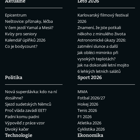
Aktuálně
Léto 2026
Epicentrum
Karlovarský filmový festival
Neštovice: příznaky, léčba
2026
V čem jezdí Yamal a Mesii?
Znamení, že jste potkali
Kvízy pro seniory
někoho z minulého života
Kalendář úplňků 2026
Astronomické úkazy 2026:
Co je bodycount?
zatmění slunce a další
Jak obléci miminko při
vysokých teplotách?
Jak na dokonalé letní mojito
6 lehkých letních salátů
Politika
Sport 2026
Nová superdávka: kdo na ní
MMA
dosáhne?
Fotbal 2026/27
Sjezd sudetských Němců
Hokej 2026
Proč vláda zavádí EET?
Tenis 2026
Padni komu padni
F1 2026
Výpověď z práce vzor
Atletika 2026
Divoký kačer
Cyklistika 2026
Technologie
Ekonomika