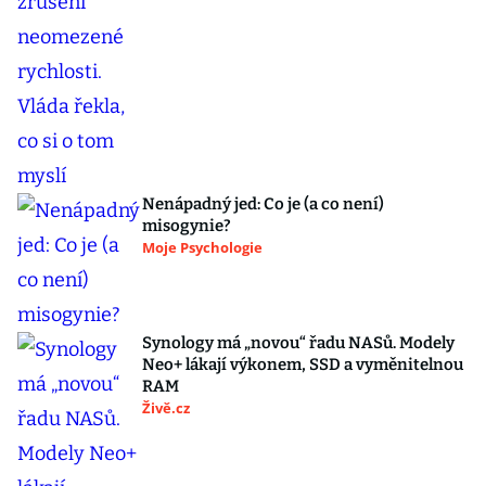
Nenápadný jed: Co je (a co není)
misogynie?
Moje Psychologie
Synology má „novou“ řadu NASů. Modely
Neo+ lákají výkonem, SSD a vyměnitelnou
RAM
Živě.cz