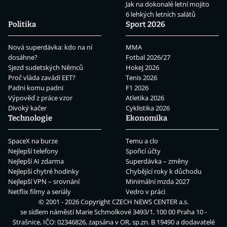
Jak na dokonalé letní mojito
6 lehkých letních salátů
Politika
Sport 2026
Nová superdávka: kdo na ní
MMA
dosáhne?
Fotbal 2026/27
Sjezd sudetských Němců
Hokej 2026
Proč vláda zavádí EET?
Tenis 2026
Padni komu padni
F1 2026
Výpověď z práce vzor
Atletika 2026
Divoký kačer
Cyklistika 2026
Technologie
Ekonomika
SpaceX na burze
Temu a clo
Nejlepší telefony
Spořicí účty
Nejlepší AI zdarma
Superdávka – změny
Nejlepší chytré hodinky
Chybějící roky k důchodu
Nejlepší VPN – srovnání
Minimální mzda 2027
Netflix filmy a seriály
Vedro v práci
© 2001 - 2026 Copyright
CZECH NEWS CENTER a.s.
se sídlem náměstí Marie Schmolkové 3493/1, 100 00 Praha 10 -
Strašnice, IČO: 02346826, zapsána v OR, sp.zn. B 19490 a dodavatelé