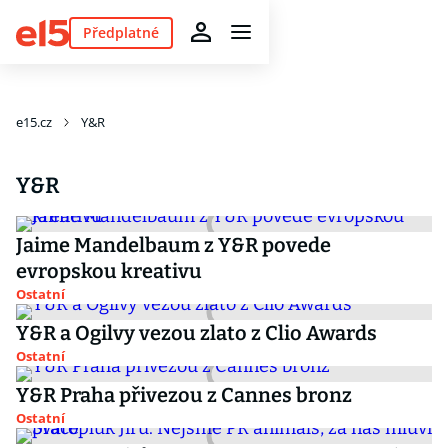
Předplatné
e15.cz
Y&R
Y&R
Jaime Mandelbaum z Y&R povede
evropskou kreativu
Ostatní
Y&R a Ogilvy vezou zlato z Clio Awards
Ostatní
Y&R Praha přivezou z Cannes bronz
Ostatní