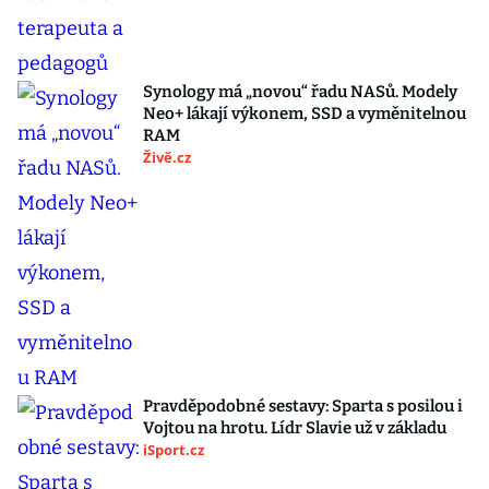
Synology má „novou“ řadu NASů. Modely
Neo+ lákají výkonem, SSD a vyměnitelnou
RAM
Živě.cz
Pravděpodobné sestavy: Sparta s posilou i
Vojtou na hrotu. Lídr Slavie už v základu
iSport.cz