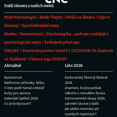
Další témata z našich webů
Moje Psychologie
Blesk Tlapky
Hráči na Blesku
iSport
Fantasy
Spotřebitelské testy
Blesku
Nemovitosti
Psychologika - podcast rozbíjející
psychologické mýty
Fotbalové přestupy
ONLINE
Eventový prostor Level 9
OKTAGON 92: Szabová
vs. Pudilová
Chance Liga 2026/27
Aktuálně
Léto 2026
Epicentrum
Karlovarský filmový festival
Neštovice: příznaky, léčba
2026
V čem jezdí Yamal a Mesii?
Znamení, že jste potkali
Kvízy pro seniory
někoho z minulého života
Kalendář úplňků 2026
Astronomické úkazy 2026:
Co je bodycount?
zatmění slunce a další
Jak obléci miminko při
vysokých teplotách?