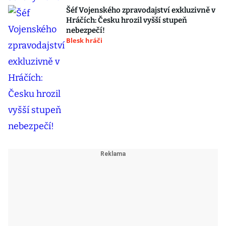
Šéf Vojenského zpravodajství exkluzivně v
Hráčích: Česku hrozil vyšší stupeň
nebezpečí!
Blesk hráči