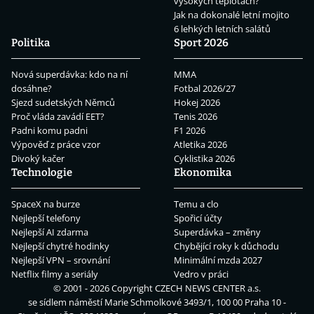
vysokých teplotách?
Jak na dokonalé letní mojito
6 lehkých letních salátů
Politika
Sport 2026
Nová superdávka: kdo na ní
MMA
dosáhne?
Fotbal 2026/27
Sjezd sudetských Němců
Hokej 2026
Proč vláda zavádí EET?
Tenis 2026
Padni komu padni
F1 2026
Výpověď z práce vzor
Atletika 2026
Divoký kačer
Cyklistika 2026
Technologie
Ekonomika
SpaceX na burze
Temu a clo
Nejlepší telefony
Spořicí účty
Nejlepší AI zdarma
Superdávka – změny
Nejlepší chytré hodinky
Chybějící roky k důchodu
Nejlepší VPN – srovnání
Minimální mzda 2027
Netflix filmy a seriály
Vedro v práci
© 2001 - 2026 Copyright
CZECH NEWS CENTER a.s.
se sídlem náměstí Marie Schmolkové 3493/1, 100 00 Praha 10 -