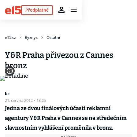
Předplatné
e15.cz
Byznys
Ostatní
Y&R Praha přivezou z Cannes
bronz
br
21. června 2012
·
13:26
Jedna ze dvou finálových účastí reklamní
agentury Y&R Praha v Cannes se na středečním
slavnostním vyhlášení proměnila v bronz.