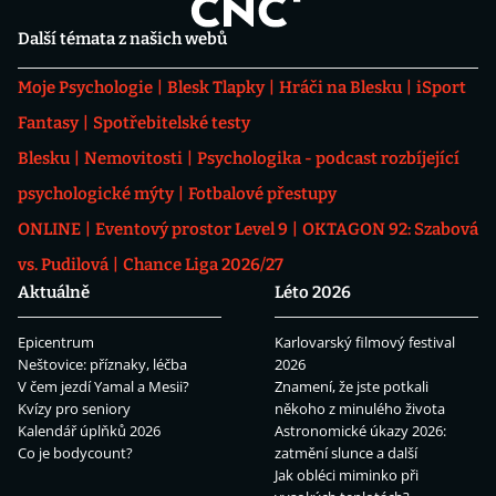
Další témata z našich webů
Moje Psychologie
Blesk Tlapky
Hráči na Blesku
iSport
Fantasy
Spotřebitelské testy
Blesku
Nemovitosti
Psychologika - podcast rozbíjející
psychologické mýty
Fotbalové přestupy
ONLINE
Eventový prostor Level 9
OKTAGON 92: Szabová
vs. Pudilová
Chance Liga 2026/27
Aktuálně
Léto 2026
Epicentrum
Karlovarský filmový festival
Neštovice: příznaky, léčba
2026
V čem jezdí Yamal a Mesii?
Znamení, že jste potkali
Kvízy pro seniory
někoho z minulého života
Kalendář úplňků 2026
Astronomické úkazy 2026:
Co je bodycount?
zatmění slunce a další
Jak obléci miminko při