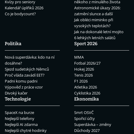
Kvízy pro seniory
někoho z minulého života
Kalendář úplňků 2026
Astronomické úkazy 2026:
Co je bodycount?
zatmění slunce a další
Jak obléci miminko při
vysokých teplotách?
Jak na dokonalé letní mojito
6 lehkých letních salátů
Politika
Sport 2026
Nová superdávka: kdo na ní
MMA
dosáhne?
Fotbal 2026/27
Sjezd sudetských Němců
Hokej 2026
Proč vláda zavádí EET?
Tenis 2026
Padni komu padni
F1 2026
Výpověď z práce vzor
Atletika 2026
Divoký kačer
Cyklistika 2026
Technologie
Ekonomika
SpaceX na burze
Smrt OSVČ
Nejlepší telefony
Spořicí účty
Nejlepší AI zdarma
Superdávka – změny
Nejlepší chytré hodinky
Důchody 2027