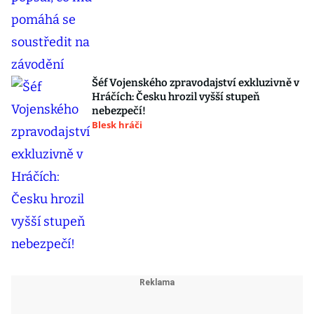
Šéf Vojenského zpravodajství exkluzivně v
Hráčích: Česku hrozil vyšší stupeň
nebezpečí!
Blesk hráči