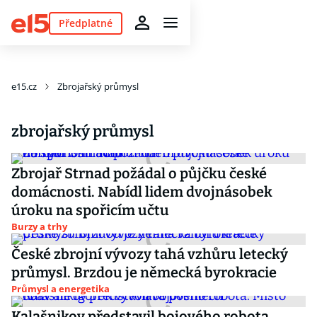
Předplatné
e15.cz
Zbrojařský průmysl
zbrojařský průmysl
Zbrojař Strnad požádal o půjčku české
domácnosti. Nabídl lidem dvojnásobek
úroku na spořicím učtu
Burzy a trhy
České zbrojní vývozy tahá vzhůru letecký
průmysl. Brzdou je německá byrokracie
Průmysl a energetika
Kalašnikov představil bojového robota.