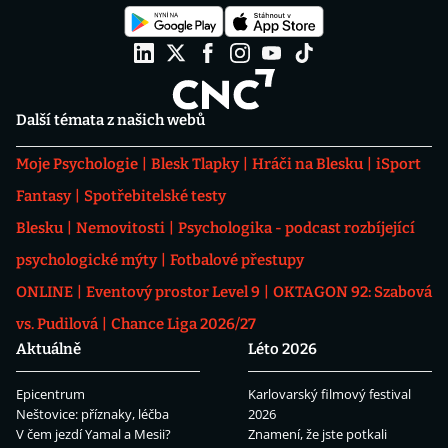
Další témata z našich webů
Moje Psychologie
Blesk Tlapky
Hráči na Blesku
iSport
Fantasy
Spotřebitelské testy
Blesku
Nemovitosti
Psychologika - podcast rozbíjející
psychologické mýty
Fotbalové přestupy
ONLINE
Eventový prostor Level 9
OKTAGON 92: Szabová
vs. Pudilová
Chance Liga 2026/27
Aktuálně
Léto 2026
Epicentrum
Karlovarský filmový festival
Neštovice: příznaky, léčba
2026
V čem jezdí Yamal a Mesii?
Znamení, že jste potkali