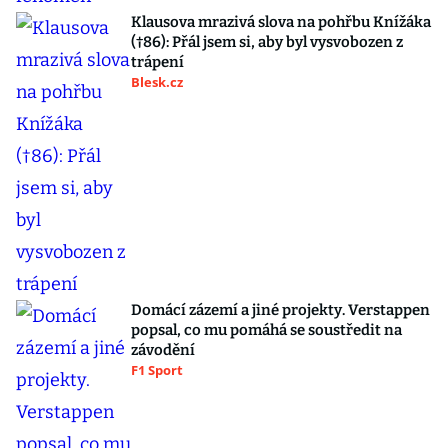
Klausova mrazivá slova na pohřbu Knížáka
(†86): Přál jsem si, aby byl vysvobozen z
trápení
Blesk.cz
Domácí zázemí a jiné projekty. Verstappen
popsal, co mu pomáhá se soustředit na
závodění
F1 Sport