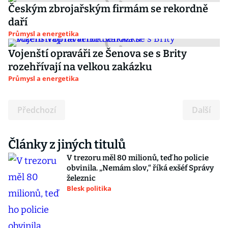
Českým zbrojařským firmám se rekordně
daří
Průmysl a energetika
Vojenští opraváři ze Šenova se s Brity
rozehřívají na velkou zakázku
Průmysl a energetika
Předchozí
Další
Články z jiných titulů
V trezoru měl 80 milionů, teď ho policie
obvinila. „Nemám slov,“ říká exšéf Správy
železnic
Blesk politika