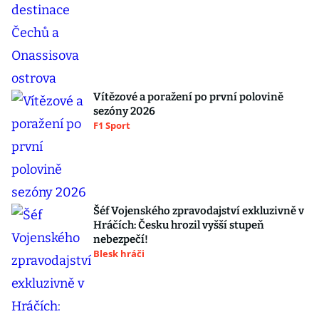
Vítězové a poražení po první polovině
sezóny 2026
F1 Sport
Šéf Vojenského zpravodajství exkluzivně v
Hráčích: Česku hrozil vyšší stupeň
nebezpečí!
Blesk hráči