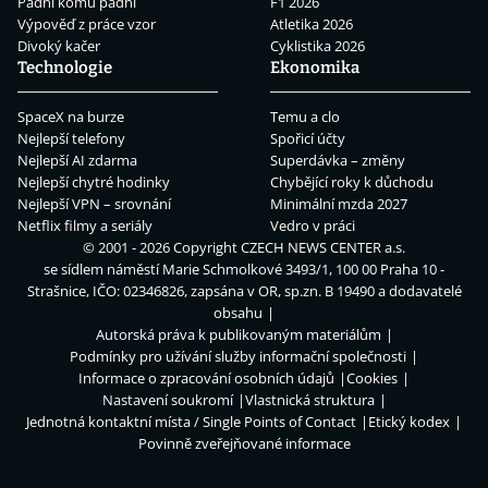
Padni komu padni
F1 2026
Výpověď z práce vzor
Atletika 2026
Divoký kačer
Cyklistika 2026
Technologie
Ekonomika
SpaceX na burze
Temu a clo
Nejlepší telefony
Spořicí účty
Nejlepší AI zdarma
Superdávka – změny
Nejlepší chytré hodinky
Chybějící roky k důchodu
Nejlepší VPN – srovnání
Minimální mzda 2027
Netflix filmy a seriály
Vedro v práci
© 2001 - 2026 Copyright
CZECH NEWS CENTER a.s.
se sídlem náměstí Marie Schmolkové 3493/1, 100 00 Praha 10 -
Strašnice, IČO: 02346826, zapsána v OR, sp.zn. B 19490 a dodavatelé
obsahu
Autorská práva k publikovaným materiálům
Podmínky pro užívání služby informační společnosti
Informace o zpracování osobních údajů
Cookies
Nastavení soukromí
Vlastnická struktura
Jednotná kontaktní místa / Single Points of Contact
Etický kodex
Povinně zveřejňované informace