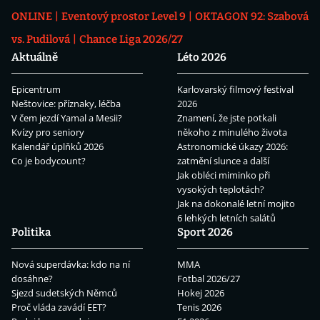
ONLINE
Eventový prostor Level 9
OKTAGON 92: Szabová
vs. Pudilová
Chance Liga 2026/27
Aktuálně
Léto 2026
Epicentrum
Karlovarský filmový festival
Neštovice: příznaky, léčba
2026
V čem jezdí Yamal a Mesii?
Znamení, že jste potkali
Kvízy pro seniory
někoho z minulého života
Kalendář úplňků 2026
Astronomické úkazy 2026:
Co je bodycount?
zatmění slunce a další
Jak obléci miminko při
vysokých teplotách?
Jak na dokonalé letní mojito
6 lehkých letních salátů
Politika
Sport 2026
Nová superdávka: kdo na ní
MMA
dosáhne?
Fotbal 2026/27
Sjezd sudetských Němců
Hokej 2026
Proč vláda zavádí EET?
Tenis 2026