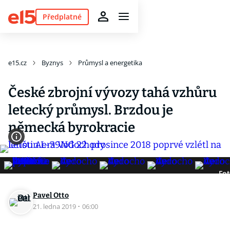
Předplatné
e15.cz
Byznys
Průmysl a energetika
České zbrojní vývozy tahá vzhůru
letecký průmysl. Brzdou je
německá byrokracie
Fot
Pavel Otto
21. ledna 2019
·
06:00