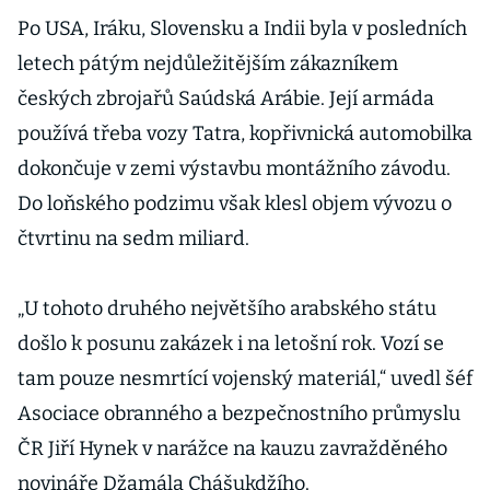
Po USA, Iráku, Slovensku a Indii byla v posledních
letech pátým nejdůležitějším zákazníkem
českých zbrojařů Saúdská Arábie. Její armáda
používá třeba vozy Tatra, kopřivnická automobilka
dokončuje v zemi výstavbu montážního závodu.
Do loňského podzimu však klesl objem vývozu o
čtvrtinu na sedm miliard.
„U tohoto druhého největšího arabského státu
došlo k posunu zakázek i na letošní rok. Vozí se
tam pouze nesmrtící vojenský materiál,“ uvedl šéf
Asociace obranného a bezpečnostního průmyslu
ČR Jiří Hynek v narážce na kauzu zavražděného
novináře Džamála Chášukdžího.