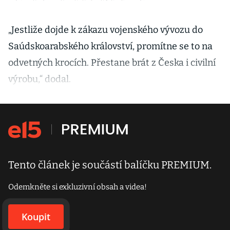
„Jestliže dojde k zákazu vojenského vývozu do
Saúdskoarabského království, promítne se to na
odvetných krocích. Přestane brát z Česka i civilní
výrobu,“ dodal.
Tento článek je součástí balíčku PREMIUM.
Odemkněte si exkluzivní obsah a videa!
Koupit