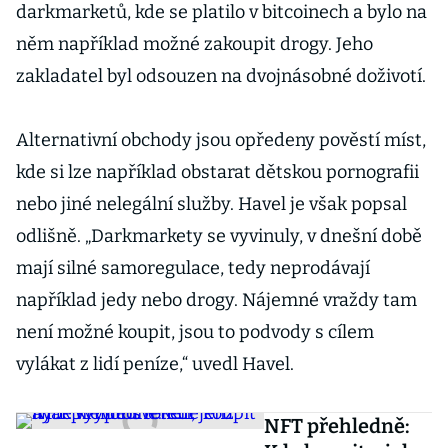
darkmarketů, kde se platilo v bitcoinech a bylo na
něm například možné zakoupit drogy. Jeho
zakladatel byl odsouzen na dvojnásobné doživotí.
Alternativní obchody jsou opředeny pověstí míst,
kde si lze například obstarat dětskou pornografii
nebo jiné nelegální služby. Havel je však popsal
odlišně. „Darkmarkety se vyvinuly, v dnešní době
mají silné samoregulace, tedy neprodávají
například jedy nebo drogy. Nájemné vraždy tam
není možné koupit, jsou to podvody s cílem
vylákat z lidí peníze,“ uvedl Havel.
NFT přehledně: