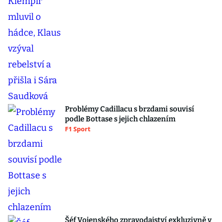
Problémy Cadillacu s brzdami souvisí
podle Bottase s jejich chlazením
F1 Sport
Šéf Vojenského zpravodajství exkluzivně v