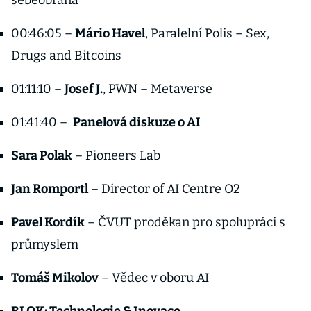
sebeobrana
00:46:05 –
Mário Havel
, Paralelní Polis – Sex,
Drugs and Bitcoins
01:11:10 –
Josef J.
, PWN – Metaverse
01:41:40 –
Panelová diskuze o AI
Sara Polak
– Pioneers Lab
Jan Romportl
– Director of AI Centre O2
Pavel Kordík
– ČVUT proděkan pro spolupráci s
průmyslem
Tomáš Mikolov
– Vědec v oboru AI