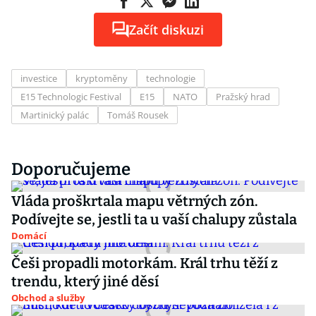
Začít diskuzi
investice
kryptoměny
technologie
E15 Technologic Festival
E15
NATO
Pražský hrad
Martinický palác
Tomáš Rousek
Doporučujeme
Vláda proškrtala mapu větrných zón.
Podívejte se, jestli ta u vaší chalupy zůstala
Domácí
Češi propadli motorkám. Král trhu těží z
trendu, který jiné děsí
Obchod a služby