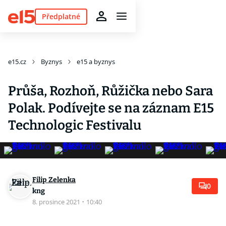
Předplatné
e15.cz
Byznys
e15 a byznys
Průša, Rozhoň, Růžička nebo Sara
Polak. Podívejte se na záznam E15
Technologic Festivalu
Filip Zelenka
0
kng
8. prosince 2021
·
10:40