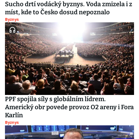
Sucho drtí vodácký byznys. Voda zmizela i z
míst, kde to Česko dosud nepoznalo
Byznys
PPF spojila síly s globálním lídrem.
Americký obr povede provoz O2 areny i Fora
Karlín
Byznys