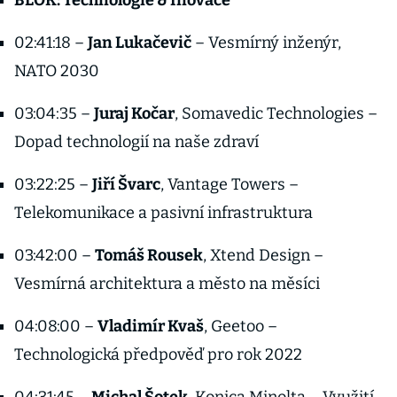
BLOK: Technologie & Inovace
02:41:18 –
Jan Lukačevič
– Vesmírný inženýr,
NATO 2030
03:04:35 –
Juraj Kočar
, Somavedic Technologies –
Dopad technologií na naše zdraví
03:22:25 –
Jiří Švarc
, Vantage Towers –
Telekomunikace a pasivní infrastruktura
03:42:00 –
Tomáš Rousek
, Xtend Design –
Vesmírná architektura a město na měsíci
04:08:00 –
Vladimír Kvaš
, Geetoo –
Technologická předpověď pro rok 2022