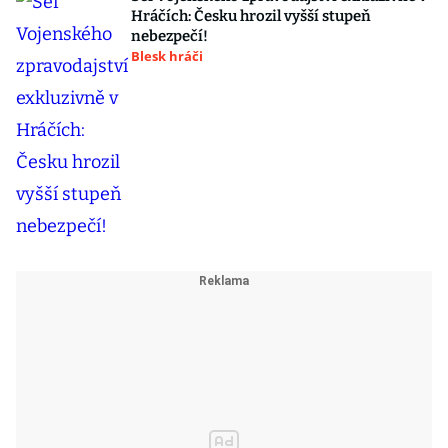
Hráčích: Česku hrozil vyšší stupeň
nebezpečí!
Blesk hráči