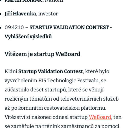
Martin Moravec
, Nation1
Jiří Hlavenka
, investor
09:42:10 –
STARTUP VALIDATION CONTEST -
Vyhlášení výsledků
Vítězem je startup WeBoard
Klání
Startup Validation Contest
, které bylo
vyvrcholením E15 Technologic Festivalu, se
zúčastnilo deset startupů, které se věnují
rozličným tématům od televeterinárních služeb
až po komunitní cestovatelskou platformu.
Vítězství si nakonec odnesl startup
WeBoard
, ten
se zaměřuje na trénink zaměstnanců za pomoci