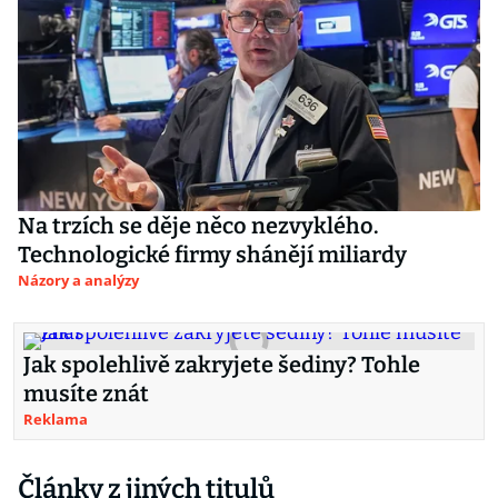
Na trzích se děje něco nezvyklého.
Technologické firmy shánějí miliardy
Názory a analýzy
Jak spolehlivě zakryjete šediny? Tohle
musíte znát
Reklama
Články z jiných titulů