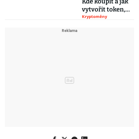
Kde koupit a jak
vytvořit token,
jenž hýbe
Kryptoměny
kryptosvětem