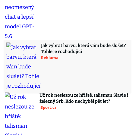
Jak vybrat barvu, která vám bude slušet?
Tohle je rozhodující
Reklama
Už rok neslezou ze hřiště: talisman Slavie i
železný Srb. Kdo nechyběl pět let?
iSport.cz