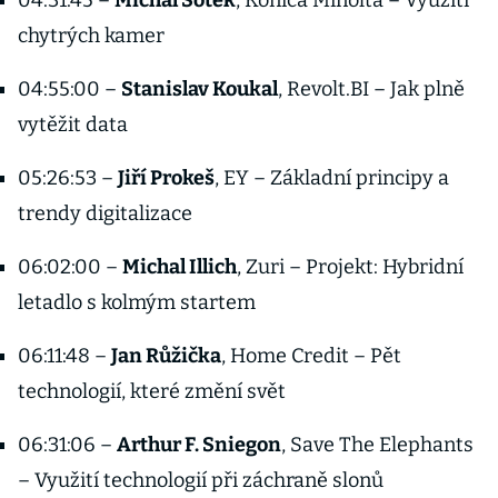
04:31:45 –
Michal Šotek
, Konica Minolta – Využití
chytrých kamer
04:55:00 –
Stanislav Koukal
, Revolt.BI – Jak plně
vytěžit data
05:26:53 –
Jiří Prokeš
, EY – Základní principy a
trendy digitalizace
06:02:00 –
Michal Illich
, Zuri – Projekt: Hybridní
letadlo s kolmým startem
06:11:48 –
Jan Růžička
, Home Credit – Pět
technologií, které změní svět
06:31:06 –
Arthur F. Sniegon
, Save The Elephants
– Využití technologií při záchraně slonů