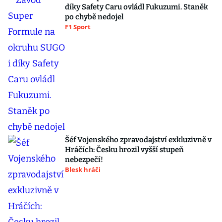
díky Safety Caru ovládl Fukuzumi. Staněk
po chybě nedojel
F1 Sport
Šéf Vojenského zpravodajství exkluzivně v
Hráčích: Česku hrozil vyšší stupeň
nebezpečí!
Blesk hráči