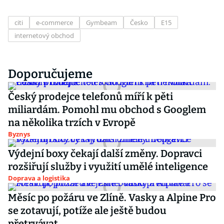
citi
e-commerce
Gymbeam
Česko
E15
internetový obchod
Doporučujeme
Český prodejce telefonů míří k pěti
miliardám. Pomohl mu obchod s Googlem
na několika trzích v Evropě
Byznys
Výdejní boxy čekají další změny. Dopravci
rozšiřují služby i využití umělé inteligence
Doprava a logistika
Měsíc po požáru ve Zlíně. Vasky a Alpine Pro
se zotavují, potíže ale ještě budou
přetrvávat