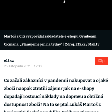
Martoš z Citi vyzpovídal zakladatele e-shopu Gymbeam
Cicmana: „Plánujeme jen na týdny“
| Zdroj: E15.cz / Mall.tv
e15.cz
0
25. listopadu 2021
·
12:30
Co začali zákazníci v pandemii nakupovat a o jaké
zboží naopak ztratili zájem? Jak na e-shopy
dopadají rostoucí náklady na dopravu a obtížná
dostupnost zboží? Na to se ptal Lukáš Martoš z