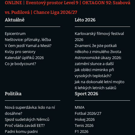
ONLINE
Eventový prostor Level 9
OKTAGON 92: Szabová
vs. Pudilová
Chance Liga 2026/27
Aktuálně
Léto 2026
Epicentrum
Karlovarský filmový festival
Neštovice: příznaky, léčba
2026
V čem jezdí Yamal a Mesii?
Znamení, že jste potkali
Kvízy pro seniory
někoho z minulého života
Kalendář úplňků 2026
Astronomické úkazy 2026:
Co je bodycount?
zatmění slunce a další
Jak obléci miminko při
vysokých teplotách?
Jak na dokonalé letní mojito
6 lehkých letních salátů
Politika
Sport 2026
Nová superdávka: kdo na ní
MMA
dosáhne?
Fotbal 2026/27
Sjezd sudetských Němců
Hokej 2026
Proč vláda zavádí EET?
Tenis 2026
Padni komu padni
F1 2026