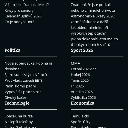
V čem jezdí Yamal a Mesii?
Znamení, že jste potkali
Kvízy pro seniory
někoho z minulého života
Kalendář úplňků 2026
Astronomické úkazy 2026:
Co je bodycount?
zatmění slunce a další
Jak obléci miminko při
vysokých teplotách?
Jak na dokonalé letní mojito
6 lehkých letních salátů
Politika
Sport 2026
Nová superdávka: kdo na ní
MMA
dosáhne?
Fotbal 2026/27
Sjezd sudetských Němců
Hokej 2026
Proč vláda zavádí EET?
Tenis 2026
Padni komu padni
F1 2026
Výpověď z práce vzor
Atletika 2026
Divoký kačer
Cyklistika 2026
Technologie
Ekonomika
SpaceX na burze
Temu a clo
Nejlepší telefony
Spořicí účty
Nejlepší AI zdarma
Superdávka – změny