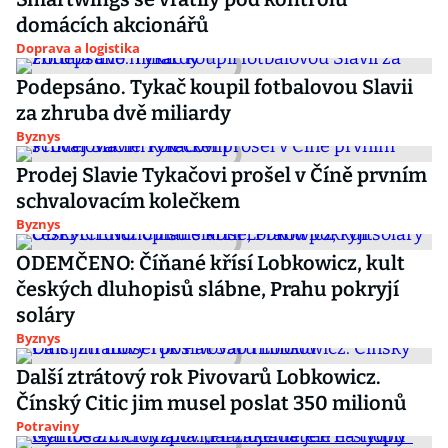
domácích akcionářů
Doprava a logistika
Podepsáno. Tykač koupil fotbalovou Slavii
za zhruba dvě miliardy
Byznys
Prodej Slavie Tykačovi prošel v Číně prvním
schvalovacím kolečkem
Byznys
ODEMČENO: Číňané křísí Lobkowicz, kult
českých dluhopisů slábne, Prahu pokryjí
soláry
Byznys
Další ztrátový rok Pivovarů Lobkowicz.
Čínský Citic jim musel poslat 350 milionů
Potraviny