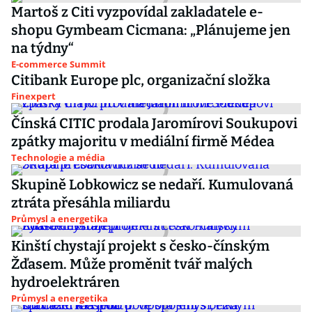
Martoš z Citi vyzpovídal zakladatele e-
shopu Gymbeam Cicmana: „Plánujeme jen
na týdny“
E-commerce Summit
Citibank Europe plc, organizační složka
Finexpert
Čínská CITIC prodala Jaromírovi Soukupovi
zpátky majoritu v mediální firmě Médea
Technologie a média
Skupině Lobkowicz se nedaří. Kumulovaná
ztráta přesáhla miliardu
Průmysl a energetika
Kinští chystají projekt s česko-čínským
Žďasem. Může proměnit tvář malých
hydroelektráren
Průmysl a energetika