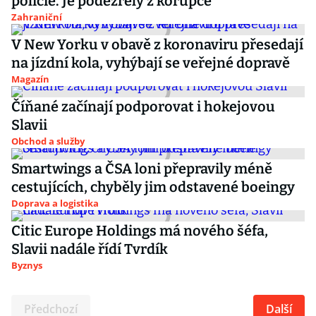
policie. Je podezřelý z korupce
Zahraniční
V New Yorku v obavě z koronaviru přesedají
na jízdní kola, vyhýbají se veřejné dopravě
Magazín
Číňané začínají podporovat i hokejovou
Slavii
Obchod a služby
Smartwings a ČSA loni přepravily méně
cestujících, chyběly jim odstavené boeingy
Doprava a logistika
Citic Europe Holdings má nového šéfa,
Slavii nadále řídí Tvrdík
Byznys
Předchozí
Další