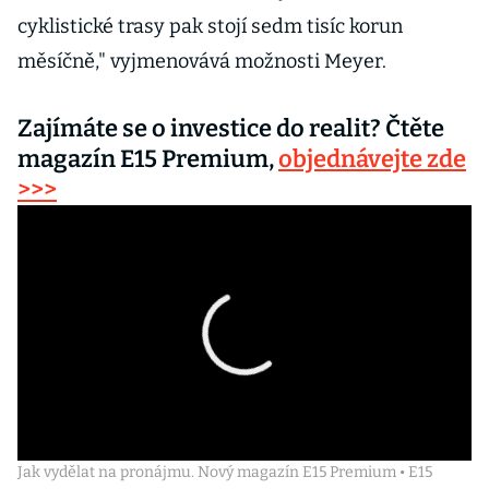
cyklistické trasy pak stojí sedm tisíc korun
měsíčně," vyjmenovává možnosti Meyer.
Zajímáte se o investice do realit? Čtěte
magazín E15 Premium,
objednávejte zde
>>>
Jak vydělat na pronájmu. Nový magazín E15 Premium • E15