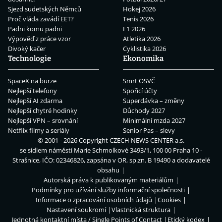
Sjezd sudetských Němců
Hokej 2026
Proč vláda zavádí EET?
Tenis 2026
Padni komu padni
F1 2026
Výpověď z práce vzor
Atletika 2026
Divoký kačer
Cyklistika 2026
Technologie
Ekonomika
SpaceX na burze
Smrt OSVČ
Nejlepší telefony
Spořicí účty
Nejlepší AI zdarma
Superdávka – změny
Nejlepší chytré hodinky
Důchody 2027
Nejlepší VPN – srovnání
Minimální mzda 2027
Netflix filmy a seriály
Senior Pas – slevy
© 2001 - 2026 Copyright
CZECH NEWS CENTER a.s.
se sídlem náměstí Marie Schmolkové 3493/1, 100 00 Praha 10 -
Strašnice, IČO: 02346826, zapsána v OR, sp.zn. B 19490 a dodavatelé
obsahu
Autorská práva k publikovaným materiálům
Podmínky pro užívání služby informační společnosti
Informace o zpracování osobních údajů
Cookies
Nastavení soukromí
Vlastnická struktura
Jednotná kontaktní místa / Single Points of Contact
Etický kodex