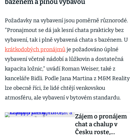
bazénem a plnou výbavou
Požadavky na vybavení jsou poměrně různorodé.
"Pronajmout se dá jak lesní chata prakticky bez
vybavení, tak i plně vybavená chata s bazénem. U
krátkodobých pronájmů
je požadováno úplné
vybavení včetně nádobí a lůžkovin a dostatečná
kapacita ložnic," uvádí Roman Weiser, také z
kanceláře Bidli. Podle Jana Martina z M&M Reality
lze obecně říci, že lidé chtějí venkovskou
atmosféru, ale vybavení v bytovém standardu.
Zájem o pronájem
chat a chalup v
Česku roste,