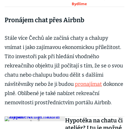
stoupají i ceny
Bydlíme
Pronájem chat přes Airbnb
Stále více Čechů ale začíná chaty a chalupy
vnímat i jako zajímavou ekonomickou příležitost.
Tito investoři pak při hledání vhodného
rekreačního objektu již počítají s tím, že se o svou
chatu nebo chalupu budou dělit s dalšími
návštěvníky nebo že ji budou
pronajímat
dokonce
plně. Oblíbené je také nabízet rekreační
nemovitosti prostřednictvím portálu Airbnb.
Hypotéka na chatu či
ateliér? I tu je možné