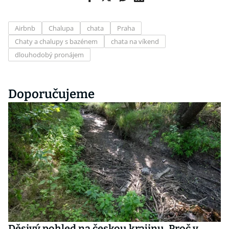
Airbnb
Chalupa
chata
Praha
Chaty a chalupy s bazénem
chata na víkend
dlouhodobý pronájem
Doporučujeme
Děsivý pohled na českou krajinu. Proč v