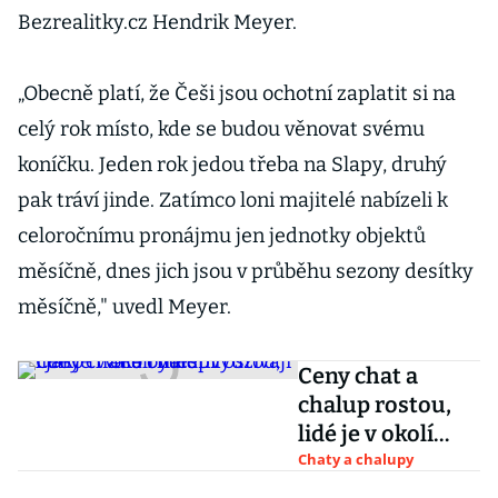
Bezrealitky.cz Hendrik Meyer.
„Obecně platí, že Češi jsou ochotní zaplatit si na
celý rok místo, kde se budou věnovat svému
koníčku. Jeden rok jedou třeba na Slapy, druhý
pak tráví jinde. Zatímco loni majitelé nabízeli k
celoročnímu pronájmu jen jednotky objektů
měsíčně, dnes jich jsou v průběhu sezony desítky
měsíčně," uvedl Meyer.
Ceny chat a
chalup rostou,
lidé je v okolí
měst využívají i
Chaty a chalupy
jako trvalé