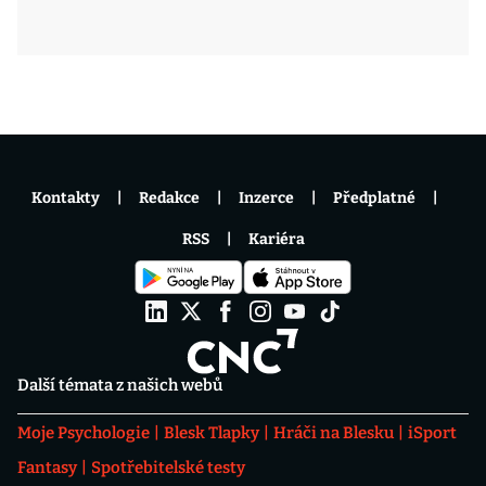
Kontakty
Redakce
Inzerce
Předplatné
RSS
Kariéra
Další témata z našich webů
Moje Psychologie
Blesk Tlapky
Hráči na Blesku
iSport
Fantasy
Spotřebitelské testy