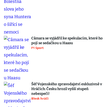
Câmara se vyjádřil ke spekulacím, které ho
pojí se sedačkou u Haasu
F1 Sport
Šéf Vojenského zpravodajství exkluzivně v
Hráčích: Česku hrozil vyšší stupeň
nebezpečí!
Blesk hráči