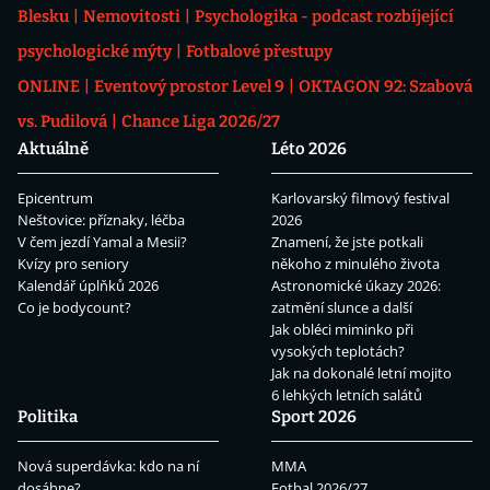
Blesku
Nemovitosti
Psychologika - podcast rozbíjející
psychologické mýty
Fotbalové přestupy
ONLINE
Eventový prostor Level 9
OKTAGON 92: Szabová
vs. Pudilová
Chance Liga 2026/27
Aktuálně
Léto 2026
Epicentrum
Karlovarský filmový festival
Neštovice: příznaky, léčba
2026
V čem jezdí Yamal a Mesii?
Znamení, že jste potkali
Kvízy pro seniory
někoho z minulého života
Kalendář úplňků 2026
Astronomické úkazy 2026:
Co je bodycount?
zatmění slunce a další
Jak obléci miminko při
vysokých teplotách?
Jak na dokonalé letní mojito
6 lehkých letních salátů
Politika
Sport 2026
Nová superdávka: kdo na ní
MMA
dosáhne?
Fotbal 2026/27