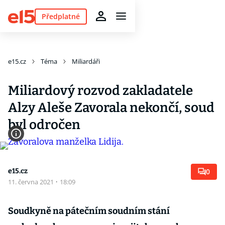
Předplatné
e15.cz
Téma
Miliardáři
Miliardový rozvod zakladatele
Alzy Aleše Zavorala nekončí, soud
byl odročen
e15.cz
0
11. června 2021
·
18:09
Soudkyně na pátečním soudním stání