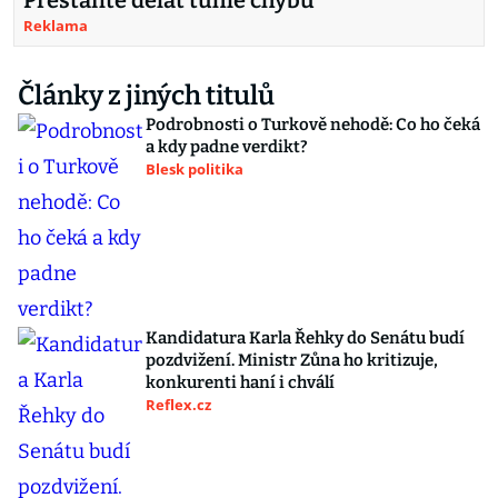
Přestaňte dělat tuhle chybu
Reklama
Články z jiných titulů
Podrobnosti o Turkově nehodě: Co ho čeká
a kdy padne verdikt?
Blesk politika
Kandidatura Karla Řehky do Senátu budí
pozdvižení. Ministr Zůna ho kritizuje,
konkurenti haní i chválí
Reflex.cz