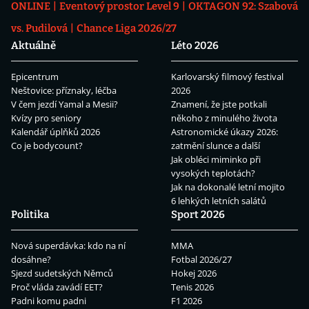
ONLINE
Eventový prostor Level 9
OKTAGON 92: Szabová
vs. Pudilová
Chance Liga 2026/27
Aktuálně
Léto 2026
Epicentrum
Karlovarský filmový festival
Neštovice: příznaky, léčba
2026
V čem jezdí Yamal a Mesii?
Znamení, že jste potkali
Kvízy pro seniory
někoho z minulého života
Kalendář úplňků 2026
Astronomické úkazy 2026:
Co je bodycount?
zatmění slunce a další
Jak obléci miminko při
vysokých teplotách?
Jak na dokonalé letní mojito
6 lehkých letních salátů
Politika
Sport 2026
Nová superdávka: kdo na ní
MMA
dosáhne?
Fotbal 2026/27
Sjezd sudetských Němců
Hokej 2026
Proč vláda zavádí EET?
Tenis 2026
Padni komu padni
F1 2026