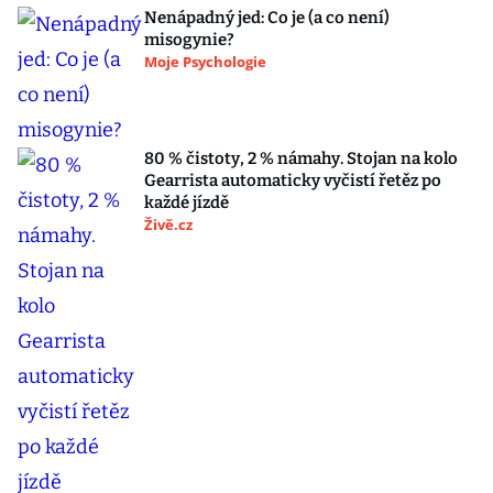
Nenápadný jed: Co je (a co není)
misogynie?
Moje Psychologie
80 % čistoty, 2 % námahy. Stojan na kolo
Gearrista automaticky vyčistí řetěz po
každé jízdě
Živě.cz