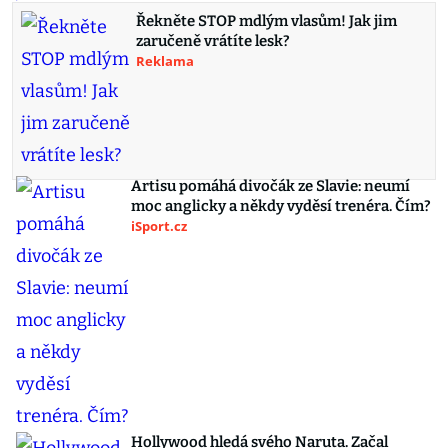
Řekněte STOP mdlým vlasům! Jak jim
zaručeně vrátíte lesk?
Reklama
Artisu pomáhá divočák ze Slavie: neumí
moc anglicky a někdy vyděsí trenéra. Čím?
iSport.cz
Hollywood hledá svého Naruta. Začal