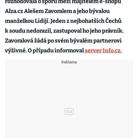
rozhodovala o sporu mezi majitelem e-shopu
Alza.cz Alešem Zavoralem a jeho bývalou
manželkou Lidijí. Jeden z nejbohatších Čechů
k soudu nedorazil, zastupoval ho jeho právník.
Zavoralová žádá po svém bývalém partnerovi
výživné. O případu informoval
server Info.cz.