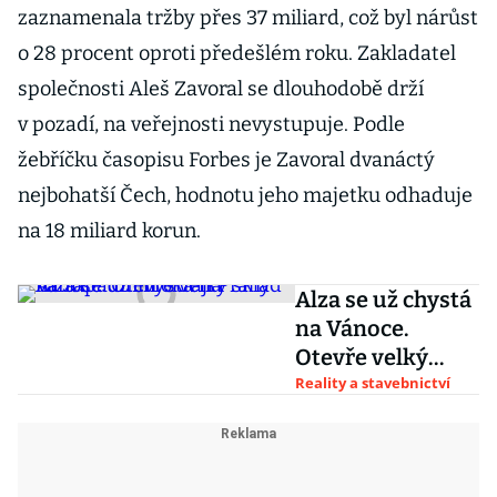
zaznamenala tržby přes 37 miliard, což byl nárůst
o 28 procent oproti předešlém roku. Zakladatel
společnosti Aleš Zavoral se dlouhodobě drží
v pozadí, na veřejnosti nevystupuje. Podle
žebříčku časopisu Forbes je Zavoral dvanáctý
nejbohatší Čech, hodnotu jeho majetku odhaduje
na 18 miliard korun.
Alza se už chystá
na Vánoce.
Otevře velký
sklad na
Reality a stavebnictví
západním okraji
Prahy