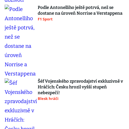
Podle Antonelliho ještě potrvá, než se
dostane na úroveň Norrise a Verstappena
F1 Sport
Šéf Vojenského zpravodajství exkluzivně v
Hráčích: Česku hrozil vyšší stupeň
nebezpečí!
Blesk hráči