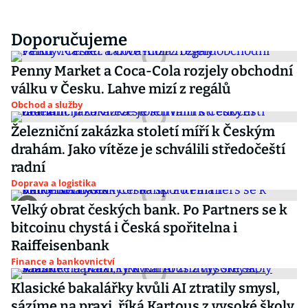
Doporučujeme
Penny Market a Coca-Cola rozjely obchodní
válku v Česku. Lahve mizí z regálů
Obchod a služby
Železniční zakázka století míří k Českým
drahám. Jako vítěze je schválili středočeští
radní
Doprava a logistika
Velký obrat českých bank. Po Partners se k
bitcoinu chystá i Česká spořitelna i
Raiffeisenbank
Finance a bankovnictví
Klasické bakalářky kvůli AI ztratily smysl,
sázíme na praxi, říká Kartous z vysoké školy