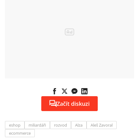
Začít diskuzi
eshop
miliardáři
rozvod
Alza
Aleš Zavoral
ecommerce