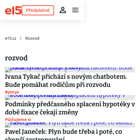
Předplatné
e15.cz
Rozvod
rozvod
Ivana Tykač přichází s novým chatbotem.
Bude pomáhat rodičům při rozvodu
Byznys
Podmínky předčasného splacení hypotéky v
době fixace čekají změny
Půjčujeme si
Pavel Janeček: Plyn bude třeba i poté, co
skončí zastropování