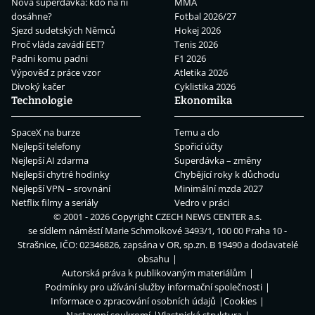
Nová superdávka: kdo na ní
MMA
dosáhne?
Fotbal 2026/27
Sjezd sudetských Němců
Hokej 2026
Proč vláda zavádí EET?
Tenis 2026
Padni komu padni
F1 2026
Výpověď z práce vzor
Atletika 2026
Divoký kačer
Cyklistika 2026
Technologie
Ekonomika
SpaceX na burze
Temu a clo
Nejlepší telefony
Spořicí účty
Nejlepší AI zdarma
Superdávka – změny
Nejlepší chytré hodinky
Chybějící roky k důchodu
Nejlepší VPN – srovnání
Minimální mzda 2027
Netflix filmy a seriály
Vedro v práci
© 2001 - 2026 Copyright
CZECH NEWS CENTER a.s.
se sídlem náměstí Marie Schmolkové 3493/1, 100 00 Praha 10 -
Strašnice, IČO: 02346826, zapsána v OR, sp.zn. B 19490 a dodavatelé
obsahu
Autorská práva k publikovaným materiálům
Podmínky pro užívání služby informační společnosti
Informace o zpracování osobních údajů
Cookies