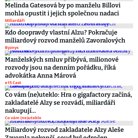
Melinda Gatesová by po manželu Billovi
mohla opustit i jejich společnou nadaci
Miliardáři
Kdo doopravdy vlastní Alzu? Pokračuje
miliardový rozvod manželů Zavoralových
Byznys
Manželských smluv přibývá, milionové
rozvody jsou na denním pořádku, říká
advokátka Anna Márová
e15 Cast
Co vám (ne)uteklo: Hra o gigafactory začíná,
zakladatelé Alzy se rozvádí, miliardáři
nakupují...
Co vám (ne)uteklo
Miliardový rozvod zakladatele Alzy Aleše
Zavorala nekončí, soud byl odročen