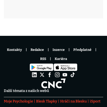
Kontakty
Redakce
Inzerce
Předplatné
RSS
Kariéra
Další témata z našich webů
Moje Psychologie
Blesk Tlapky
Hráči na Blesku
iSport