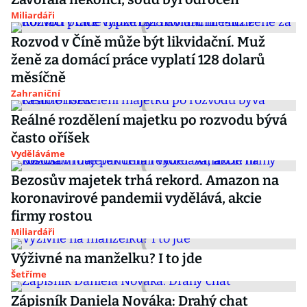
Miliardáři
Rozvod v Číně může být likvidační. Muž
ženě za domácí práce vyplatí 128 dolarů
měsíčně
Zahraniční
Reálné rozdělení majetku po rozvodu bývá
často oříšek
Vyděláváme
Bezosův majetek trhá rekord. Amazon na
koronavirové pandemii vydělává, akcie
firmy rostou
Miliardáři
Výživné na manželku? I to jde
Šetříme
Zápisník Daniela Nováka: Drahý chat