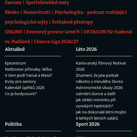
Fantasy
Spotřebitelské testy
Blesku
Nemovitosti
Psychologika - podcast rozbíjející
psychologické mýty
Fotbalové přestupy
ONLINE
Eventový prostor Level 9
OKTAGON 92: Szabová
vs. Pudilová
Chance Liga 2026/27
Aktuálně
Léto 2026
Epicentrum
Karlovarský filmový festival
Neštovice: příznaky, léčba
2026
V čem jezdí Yamal a Mesii?
Znamení, že jste potkali
Kvízy pro seniory
někoho z minulého života
Kalendář úplňků 2026
Astronomické úkazy 2026:
Co je bodycount?
zatmění slunce a další
Jak obléci miminko při
vysokých teplotách?
Jak na dokonalé letní mojito
6 lehkých letních salátů
Politika
Sport 2026