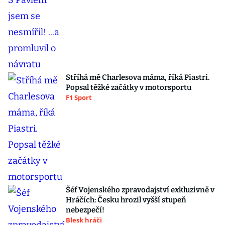
Stříhá mě Charlesova máma, říká Piastri.
Popsal těžké začátky v motorsportu
F1 Sport
Šéf Vojenského zpravodajství exkluzivně v
Hráčích: Česku hrozil vyšší stupeň
nebezpečí!
Blesk hráči