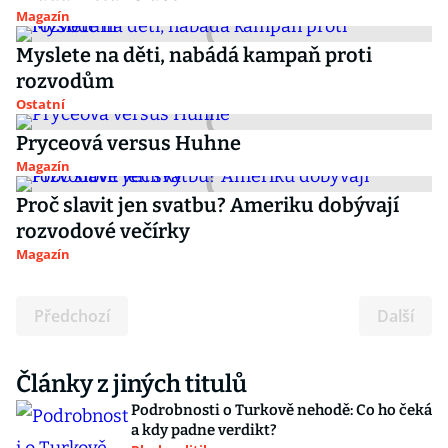
Magazín
Myslete na děti, nabádá kampaň proti
rozvodům
Ostatní
Pryceová versus Huhne
Magazín
Proč slavit jen svatbu? Ameriku dobývají
rozvodové večírky
Magazín
Předchozí
Další
Články z jiných titulů
Podrobnosti o Turkově nehodě: Co ho čeká
a kdy padne verdikt?