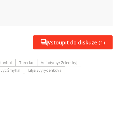
Vstoupit do diskuze (1)
stanbul
Turecko
Volodymyr Zelenskyj
ovyč Šmyhal
Julija Svyrydenková