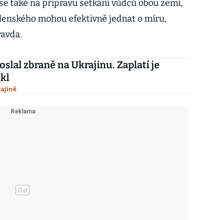
 se také na přípravu setkání vůdců obou zemí,
lenského mohou efektivně jednat o míru,
ravda.
slal zbraně na Ukrajinu. Zaplatí je
kl
ajině