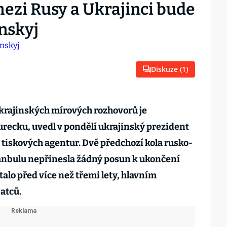
mezi Rusy a Ukrajinci bude
enskyj
Diskuze (
1
)
ukrajinských mírových rozhovorů je
recku, uvedl v pondělí ukrajinský prezident
tiskových agentur. Dvě předchozí kola rusko-
tanbulu nepřinesla žádný posun k ukončení
alo před více než třemi lety, hlavním
atců.