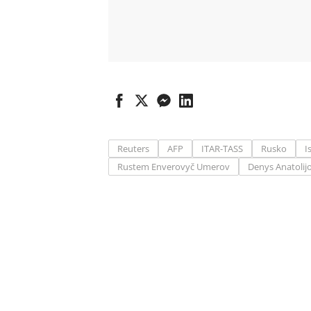
Reuters
AFP
ITAR-TASS
Rusko
I
Rustem Enverovyč Umerov
Denys Anatolij