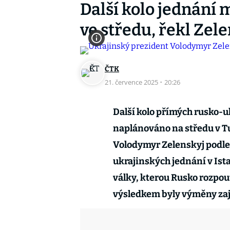
Další kolo jednání 
ve středu, řekl Zel
ČTK
21. července 2025
·
20:26
Další kolo přímých rusko-
naplánováno na středu v Tu
Volodymyr Zelenskyj podle 
ukrajinských jednání v Is
války, kterou Rusko rozpout
výsledkem byly výměny zaj