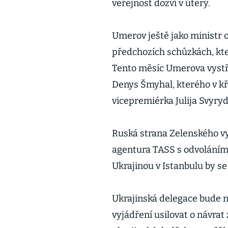
veřejnost dozví v úterý.
Umerov ještě jako ministr 
předchozích schůzkách, kte
Tento měsíc Umerova vystří
Denys Šmyhal, kterého v kř
vicepremiérka Julija Svyry
Ruská strana Zelenského vy
agentura TASS s odvoláním n
Ukrajinou v Istanbulu by se
Ukrajinská delegace bude n
vyjádření usilovat o návrat