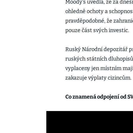
Moody's uvedla, že za dneš
ohledně ochoty a schopnost
pravděpodobné, že zahranič
pouze část svých investic.
Ruský Národní depozitář pr
ruských státních dluhopisů 
vyplaceny jen místním majit
zakazuje výplaty cizincům.
Co znamená odpojení od S