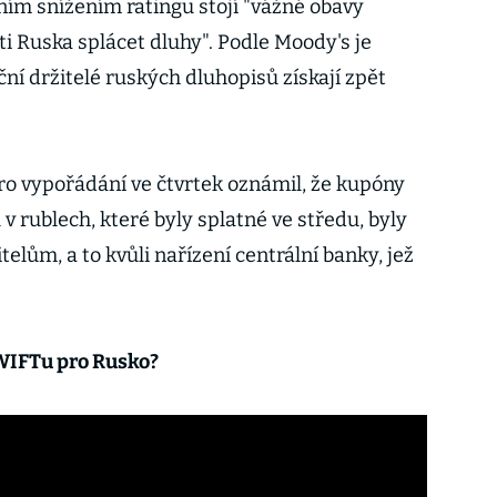
ním snížením ratingu stojí "vážné obavy
i Ruska splácet dluhy". Podle Moody's je
ní držitelé ruských dluhopisů získají zpět
o vypořádání ve čtvrtek oznámil, že kupóny
v rublech, které byly splatné ve středu, byly
elům, a to kvůli nařízení centrální banky, jež
WIFTu pro Rusko?