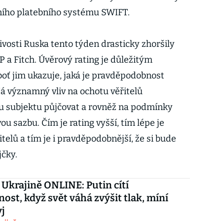
ího platebního systému SWIFT.
vosti Ruska tento týden drasticky zhoršily
 a Fitch. Úvěrový rating je důležitým
boť jim ukazuje, jaká je pravděpodobnost
á významný vliv na ochotu věřitelů
u subjektu půjčovat a rovněž na podmínky
u sazbu. Čím je rating vyšší, tím lépe je
telů a tím je i pravděpodobnější, že si bude
jčky.
 Ukrajině ONLINE: Putin cítí
nost, když svět váhá zvýšit tlak, míní
j