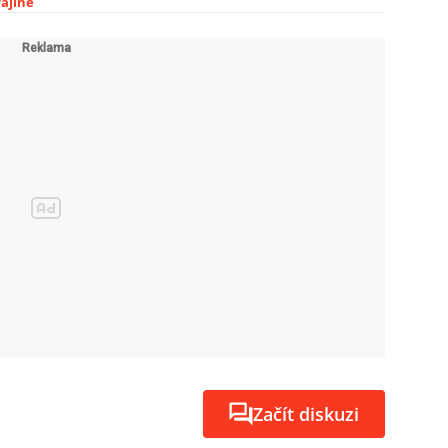
ajině
Začít diskuzi