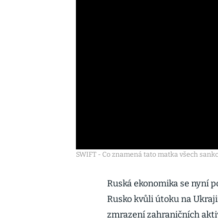
SWIFT - Co znamená tato matka všech sankc
Ruská ekonomika se nyní po
Rusko kvůli útoku na Ukraj
zmrazení zahraničních akti