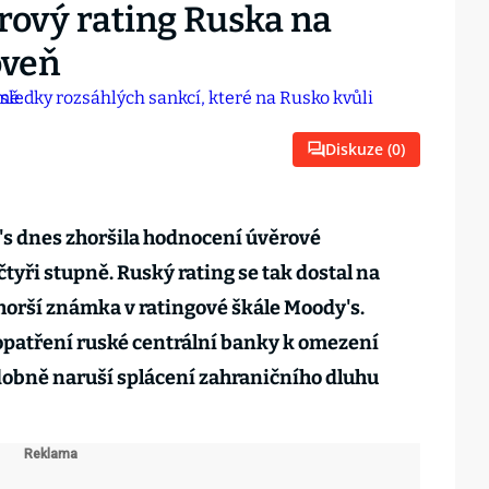
rový rating Ruska na
oveň
Diskuze (
0
)
s dnes zhoršila hodnocení úvěrové
čtyři stupně. Ruský rating se tak dostal na
jhorší známka v ratingové škále Moody's.
opatření ruské centrální banky k omezení
obně naruší splácení zahraničního dluhu