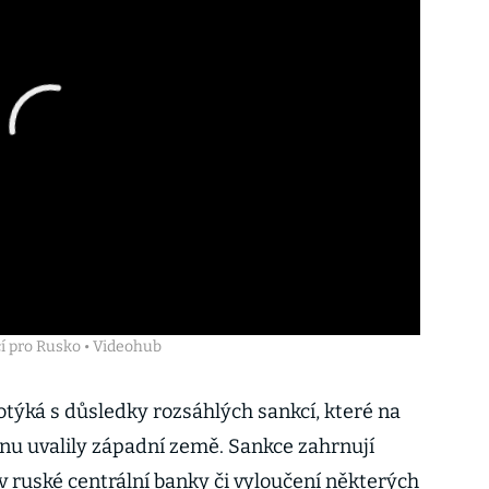
í pro Rusko • Videohub
týká s důsledky rozsáhlých sankcí, které na
inu uvalily západní země. Sankce zahrnují
v ruské centrální banky či vyloučení některých