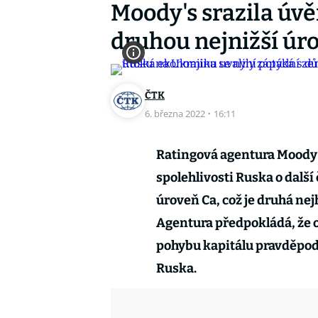
Moody's srazila úvě
druhou nejnižší úr
ČTK
6. března 2022
·
16:11
Ratingová agentura Moody'
spolehlivosti Ruska o další 
úroveň Ca, což je druhá ne
Agentura předpokládá, že 
pohybu kapitálu pravděpod
Ruska.