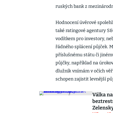
ruských bank z mezinárodn
Hodnocení úvěrové spolehli
také ratingové agentury S&P
vodítkem pro investory, ne
řádného splácení půjček. M
příslušnému státu či jiném
půjčky, například na úrokovo
dlužník vnímám v očích věři
schopen zajistit levnější pů
Válka na
beztrest
Zelensky