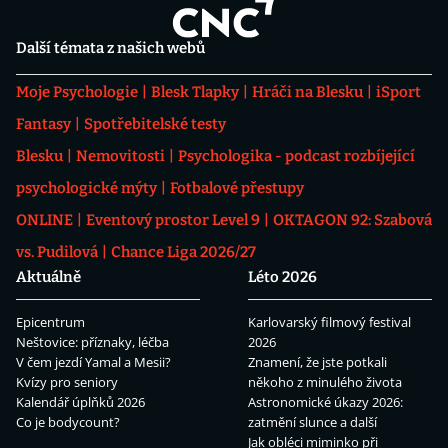
Další témata z našich webů
Moje Psychologie
Blesk Tlapky
Hráči na Blesku
iSport
Fantasy
Spotřebitelské testy
Blesku
Nemovitosti
Psychologika - podcast rozbíjející
psychologické mýty
Fotbalové přestupy
ONLINE
Eventový prostor Level 9
OKTAGON 92: Szabová
vs. Pudilová
Chance Liga 2026/27
Aktuálně
Léto 2026
Epicentrum
Karlovarský filmový festival
Neštovice: příznaky, léčba
2026
V čem jezdí Yamal a Mesii?
Znamení, že jste potkali
Kvízy pro seniory
někoho z minulého života
Kalendář úplňků 2026
Astronomické úkazy 2026:
Co je bodycount?
zatmění slunce a další
Jak obléci miminko při