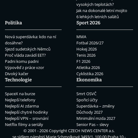
vysokých teplotách?
Jak na dokonalé letní mojito
6 lehkých letních salátů
Politika
Sport 2026
Nová superdávka: kdo na ní
MMA
dosáhne?
Fotbal 2026/27
Sjezd sudetských Němců
Hokej 2026
Proč vláda zavádí EET?
Tenis 2026
Padni komu padni
F1 2026
Výpověď z práce vzor
Atletika 2026
Divoký kačer
Cyklistika 2026
Technologie
Ekonomika
SpaceX na burze
Smrt OSVČ
Nejlepší telefony
Spořicí účty
Nejlepší AI zdarma
Superdávka – změny
Nejlepší chytré hodinky
Důchody 2027
Nejlepší VPN – srovnání
Minimální mzda 2027
Netflix filmy a seriály
Senior Pas – slevy
© 2001 - 2026 Copyright
CZECH NEWS CENTER a.s.
se sídlem náměstí Marie Schmolkové 3493/1, 100 00 Praha 10 -