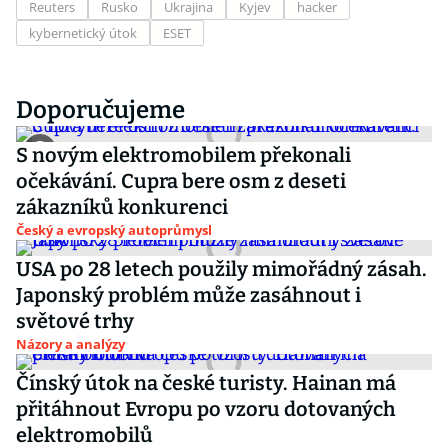
Reuters
Rusko
Ukrajina
Kyjev
hacker
kybernetický útok
ESET
Doporučujeme
S novým elektromobilem překonali
očekávání. Cupra bere osm z deseti
zákazníků konkurenci
Český a evropský autoprůmysl
USA po 28 letech použily mimořádný zásah.
Japonský problém může zasáhnout i
světové trhy
Názory a analýzy
Čínský útok na české turisty. Hainan má
přitáhnout Evropu po vzoru dotovaných
elektromobilů