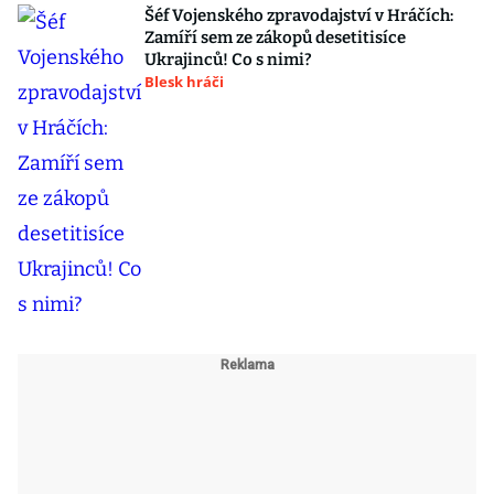
Šéf Vojenského zpravodajství v Hráčích:
Zamíří sem ze zákopů desetitisíce
Ukrajinců! Co s nimi?
Blesk hráči