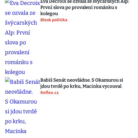
Eva Decroix se ozvala ze švýcarských Alp:
První slova po provalení románku s
kolegou
Blesk politika
Babiš Senát neovládne. S Okamurou si
jdou tvrdě po krku, Macinka vycouval
Reflex.cz