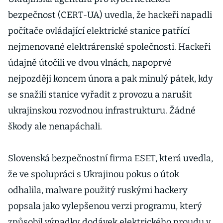
bezpečnost (CERT-UA) uvedla, že hackeři napadli
počítače ovládající elektrické stanice patřící
nejmenované elektrárenské společnosti. Hackeři
údajně útočili ve dvou vlnách, napoprvé
nejpozději koncem února a pak minulý pátek, kdy
se snažili stanice vyřadit z provozu a narušit
ukrajinskou rozvodnou infrastrukturu. Žádné
škody ale nenapáchali.
Slovenská bezpečnostní firma ESET, která uvedla,
že ve spolupráci s Ukrajinou pokus o útok
odhalila, malware použitý ruskými hackery
popsala jako vylepšenou verzi programu, který
způsobil výpadky dodávek elektrického proudu v