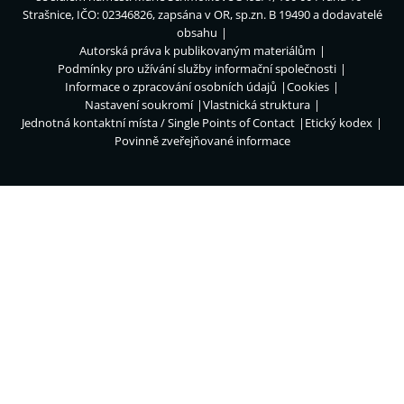
Strašnice, IČO: 02346826, zapsána v OR, sp.zn. B 19490 a dodavatelé
obsahu
Autorská práva k publikovaným materiálům
Podmínky pro užívání služby informační společnosti
Informace o zpracování osobních údajů
Cookies
Nastavení soukromí
Vlastnická struktura
Jednotná kontaktní místa / Single Points of Contact
Etický kodex
Povinně zveřejňované informace