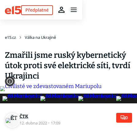
Předplatné
e15.cz
Válka na Ukrajině
Zmařili jsme ruský kybernetický
útok proti své elektrické síti, tvrdí
Ukrajinci
ČTK
0
12. dubna 2022
·
17:09