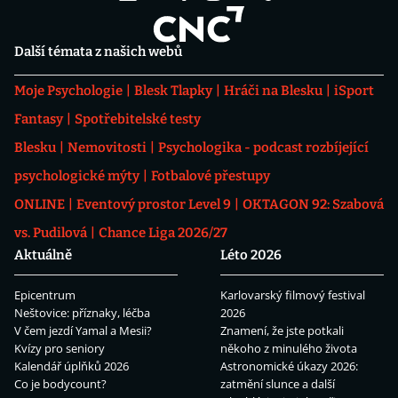
Další témata z našich webů
Moje Psychologie
Blesk Tlapky
Hráči na Blesku
iSport
Fantasy
Spotřebitelské testy
Blesku
Nemovitosti
Psychologika - podcast rozbíjející
psychologické mýty
Fotbalové přestupy
ONLINE
Eventový prostor Level 9
OKTAGON 92: Szabová
vs. Pudilová
Chance Liga 2026/27
Aktuálně
Léto 2026
Epicentrum
Karlovarský filmový festival
Neštovice: příznaky, léčba
2026
V čem jezdí Yamal a Mesii?
Znamení, že jste potkali
Kvízy pro seniory
někoho z minulého života
Kalendář úplňků 2026
Astronomické úkazy 2026:
Co je bodycount?
zatmění slunce a další