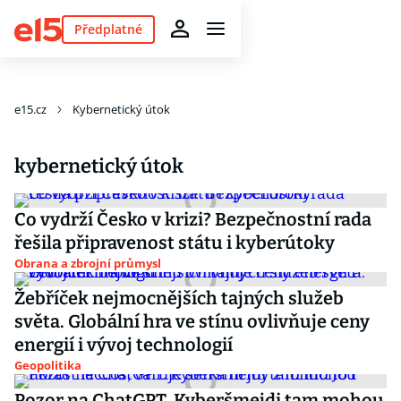
Předplatné
e15.cz
Kybernetický útok
kybernetický útok
Co vydrží Česko v krizi? Bezpečnostní rada
řešila připravenost státu i kyberútoky
Obrana a zbrojní průmysl
Žebříček nejmocnějších tajných služeb
světa. Globální hra ve stínu ovlivňuje ceny
energií i vývoj technologií
Geopolitika
Pozor na ChatGPT. Kyberšmejdi tam mohou