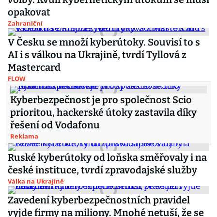
opakovat
Zahraniční
V Česku se množí kyberútoky. Souvisí to s
AI i s válkou na Ukrajině, tvrdí Tyllová z
Mastercard
FLOW
Kyberbezpečnost je pro společnost Scio
prioritou, hackerské útoky zastavila díky
řešení od Vodafonu
Reklama
Ruské kyberútoky od loňska směřovaly i na
české instituce, tvrdí zpravodajské služby
Válka na Ukrajině
Zavedení kyberbezpečnostních pravidel
vyjde firmy na miliony. Mnohé netuší, že se