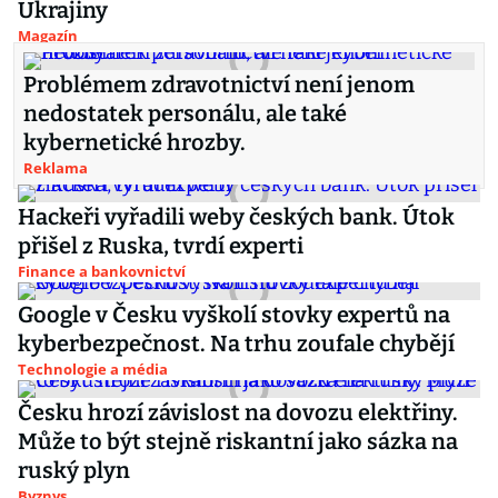
Ukrajiny
Magazín
Problémem zdravotnictví není jenom
nedostatek personálu, ale také
kybernetické hrozby.
Reklama
Hackeři vyřadili weby českých bank. Útok
přišel z Ruska, tvrdí experti
Finance a bankovnictví
Google v Česku vyškolí stovky expertů na
kyberbezpečnost. Na trhu zoufale chybějí
Technologie a média
Česku hrozí závislost na dovozu elektřiny.
Může to být stejně riskantní jako sázka na
ruský plyn
Byznys