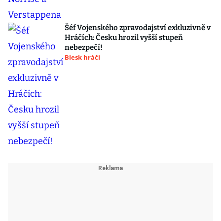
Šéf Vojenského zpravodajství exkluzivně v
Hráčích: Česku hrozil vyšší stupeň
nebezpečí!
Blesk hráči