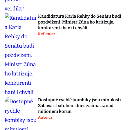
Kandidatura Karla Řehky do Senátu budí
pozdvižení. Ministr Zůna ho kritizuje,
konkurenti haní i chválí
Reflex.cz
Dostupné rychlé kombíky jsou minulostí.
Zábava s batohem dnes začíná až nad
milionem korun
Auto.cz