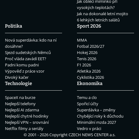
Jak obléci miminko při
vysokých teplotách?
Jak na dokonalé letní mojito
6 lehkých letních salátů
Politika
Sport 2026
Nová superdávka: kdo na ní
MMA
dosáhne?
Fotbal 2026/27
Sjezd sudetských Němců
Hokej 2026
Proč vláda zavádí EET?
Tenis 2026
Padni komu padni
F1 2026
Výpověď z práce vzor
Atletika 2026
Divoký kačer
Cyklistika 2026
Technologie
Ekonomika
SpaceX na burze
Temu a clo
Nejlepší telefony
Spořicí účty
Nejlepší AI zdarma
Superdávka – změny
Nejlepší chytré hodinky
Chybějící roky k důchodu
Nejlepší VPN – srovnání
Minimální mzda 2027
Netflix filmy a seriály
Vedro v práci
© 2001 - 2026 Copyright
CZECH NEWS CENTER a.s.