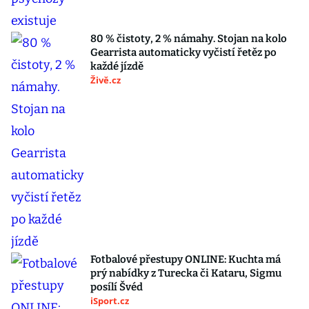
80 % čistoty, 2 % námahy. Stojan na kolo
Gearrista automaticky vyčistí řetěz po
každé jízdě
Živě.cz
Fotbalové přestupy ONLINE: Kuchta má
prý nabídky z Turecka či Kataru, Sigmu
posílí Švéd
iSport.cz