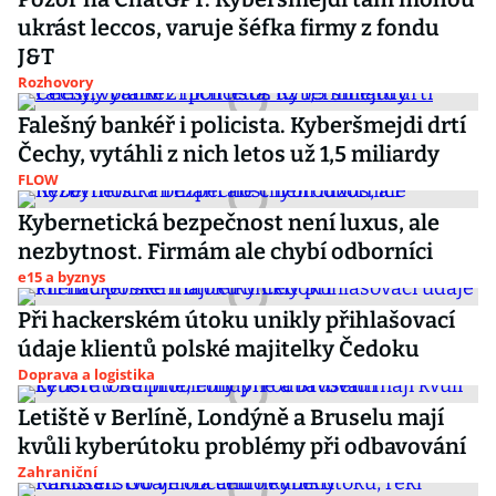
ukrást leccos, varuje šéfka firmy z fondu
J&T
Rozhovory
Falešný bankéř i policista. Kyberšmejdi drtí
Čechy, vytáhli z nich letos už 1,5 miliardy
FLOW
Kybernetická bezpečnost není luxus, ale
nezbytnost. Firmám ale chybí odborníci
e15 a byznys
Při hackerském útoku unikly přihlašovací
údaje klientů polské majitelky Čedoku
Doprava a logistika
Letiště v Berlíně, Londýně a Bruselu mají
kvůli kyberútoku problémy při odbavování
Zahraniční