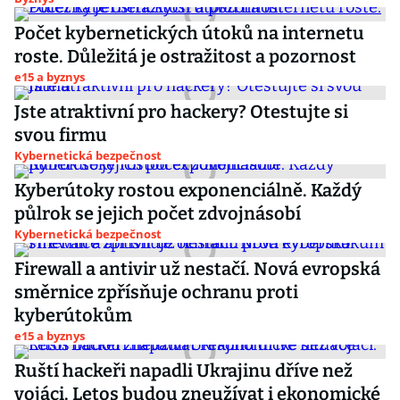
Počet kybernetických útoků na internetu
roste. Důležitá je ostražitost a pozornost
e15 a byznys
Jste atraktivní pro hackery? Otestujte si
svou firmu
Kybernetická bezpečnost
Kyberútoky rostou exponenciálně. Každý
půlrok se jejich počet zdvojnásobí
Kybernetická bezpečnost
Firewall a antivir už nestačí. Nová evropská
směrnice zpřísňuje ochranu proti
kyberútokům
e15 a byznys
Ruští hackeři napadli Ukrajinu dříve než
vojáci. Letos budou zneužívat i ekonomické