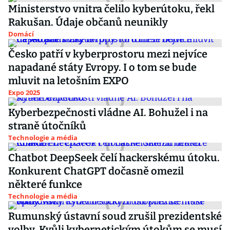
Ministerstvo vnitra čelilo kyberútoku, řekl
Rakušan. Údaje občanů neunikly
Domácí
Česko patří v kyberprostoru mezi nejvíce
napadané státy Evropy. I o tom se bude
mluvit na letošním EXPO
Expo 2025
Kyberbezpečnosti vládne AI. Bohužel i na
straně útočníků
Technologie a média
Chatbot DeepSeek čelí hackerskému útoku.
Konkurent ChatGPT dočasně omezil
některé funkce
Technologie a média
Rumunský ústavní soud zrušil prezidentské
volby. Kvůli kybernetickým útokům se musí