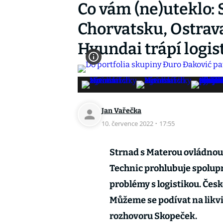
Co vám (ne)uteklo: 
Chorvatsku, Ostrava
Hyundai trápí logis
Jan Vařečka
10. července 2022
·
17:55
Strnad s Materou ovládnou
Technic prohlubuje spolup
problémy s logistikou. Čes
Můžeme se podívat na likvi
rozhovoru Skopeček.