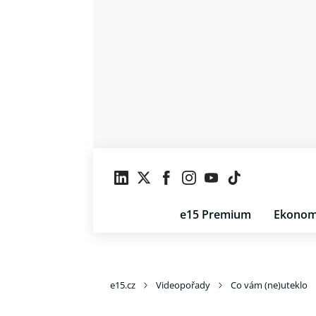
e15 Premium
Ekonom
e15.cz
Videopořady
Co vám (ne)uteklo