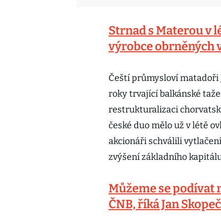
Strnad s Materou v 
výrobce obrněných 
Čeští průmysloví matadoři 
roky trvající balkánské taže
restrukturalizaci chorvats
české duo mělo už v létě o
akcionáři schválili vytlače
zvýšení základního kapitálu
Můžeme se podívat n
ČNB, říká Jan Skopeč