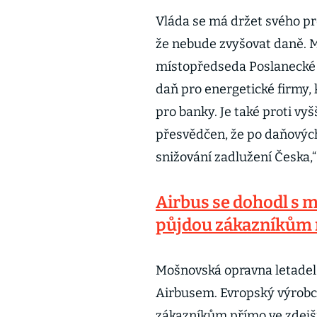
Vláda se má držet svého pr
že nebude zvyšovat daně. M
místopředseda Poslanecké
daň pro energetické firmy, 
pro banky. Je také proti vy
přesvědčen, že po daňovýc
snižování zadlužení Česka,“ 
Airbus se dohodl s 
půjdou zákazníkům 
Mošnovská opravna letadel 
Airbusem. Evropský výrobc
zákazníkům přímo ve zdejší