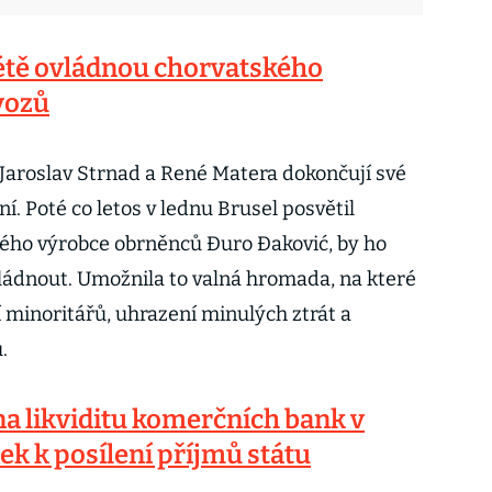
létě ovládnou chorvatského
vozů
Jaroslav Strnad a René Matera dokončují své
ní. Poté co letos v lednu Brusel posvětil
kého výrobce obrněnců Đuro Đaković, by ho
vládnout. Umožnila to valná hromada, na které
ní minoritářů, uhrazení minulých ztrát a
.
a likviditu komerčních bank v
ek k posílení příjmů státu