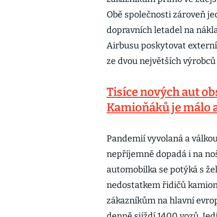
Obě společnosti zároveň j
dopravních letadel na nákla
Airbusu poskytovat externí
ze dvou největších výrobců 
Tisíce nových aut o
Kamioňáků je málo a
Pandemií vyvolaná a válkou
nepříjemně dopadá i na noš
automobilka se potýká s že
nedostatkem řidičů kamionů
zákazníkům na hlavní evrop
denně sjíždí 1400 vozů. Jed