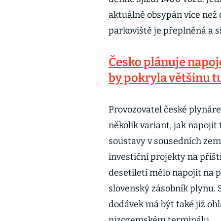
aktuálně obsypán více než d
parkoviště je přeplněná a s
Česko plánuje napoj
by pokryla většinu 
Provozovatel české plynár
několik variant, jak napoj
soustavy v sousedních zemí
investiční projekty na příš
desetiletí mělo napojit na 
slovenský zásobník plynu. 
dodávek má být také již oh
nizozemském terminálu.