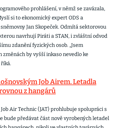
ogramového prohlášení, v němž se zavázala,
yslí si to ekonomický expert ODS a
 sněmovny Jan Skopeček. Odmítá sektorovou
kterou navrhují Piráti a STAN, i zvláštní odvod
ššímu zdanění fyzických osob. „Jsem
h změnách by vyšší inkaso nevedlo ke
říká.
mošnovským Job Airem. Letadla
rovnou z hangárů
Job Air Technic (JAT) prohlubuje spolupráci s
e bude předávat část nově vyrobených letadel
ch hangárech, nikoli ve vlastních továrnách.