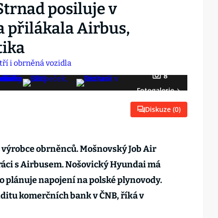
Strnad posiluje v
 přilákala Airbus,
tika
8
Fotogalerie
Diskuze (
0
)
 výrobce obrněnců. Mošnovský Job Air
ráci s Airbusem. Nošovický Hyundai má
ko plánuje napojení na polské plynovody.
ditu komerčních bank v ČNB, říká v