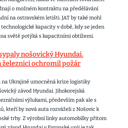
ednají o možném kontraktu na předělávání
dní na ostravském letišti. JAT by také mohl
 technologické kapacity v době, kdy se jeden
na světě potýká s kapacitními obtížemi.
bsypaly nošovický Hyundai.
 železnici ochromil požár
 na Ukrajině umocněná krize logistiky
ovický závod Hyundai. Jihokorejská
lezničními výlukami, především pak ale s
, kteří by nová auta rozváželi z Nošovic k
ské trhy. Z výrobní linky automobilky přitom
iný závod Hyundai v Evropské unii je tak