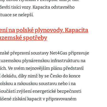
evíti tisíci vozy. Kapacita odstavného
ituace se nelepší.
ení na polské plynovody. Kapacita
tuzemské spotřeby
enské přepravní soustavy Net4Gas připravuje
it tuzemskou plynárenskou infrastrukturu na
ch. Ve svém nejnovějším plánu představil
tí dekádu, díky nimž by se Česko do konce
polskou a rakouskou soustavu nebo i na
Součástí zvýšení energetické bezpečnosti
lášené získání kapacit v připravovaném