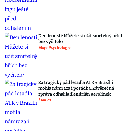
Den lenosti: Můžete si užít smrtelný hřích
bez výčitek?
Moje Psychologie
Za tragický pád letadla ATR v Brazílii
mohla námraza i posádka. Závěrečná
zpráva odhalila šlendrián aerolinek
Živě.cz