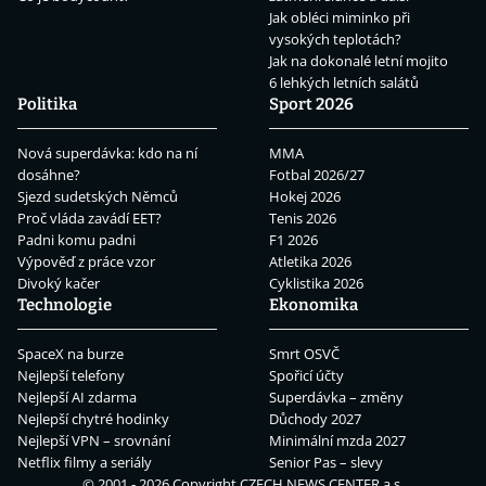
Jak obléci miminko při
vysokých teplotách?
Jak na dokonalé letní mojito
6 lehkých letních salátů
Politika
Sport 2026
Nová superdávka: kdo na ní
MMA
dosáhne?
Fotbal 2026/27
Sjezd sudetských Němců
Hokej 2026
Proč vláda zavádí EET?
Tenis 2026
Padni komu padni
F1 2026
Výpověď z práce vzor
Atletika 2026
Divoký kačer
Cyklistika 2026
Technologie
Ekonomika
SpaceX na burze
Smrt OSVČ
Nejlepší telefony
Spořicí účty
Nejlepší AI zdarma
Superdávka – změny
Nejlepší chytré hodinky
Důchody 2027
Nejlepší VPN – srovnání
Minimální mzda 2027
Netflix filmy a seriály
Senior Pas – slevy
© 2001 - 2026 Copyright
CZECH NEWS CENTER a.s.