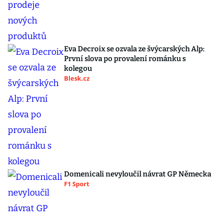
Eva Decroix se ozvala ze švýcarských Alp:
První slova po provalení románku s
kolegou
Blesk.cz
Domenicali nevyloučil návrat GP Německa
F1 Sport