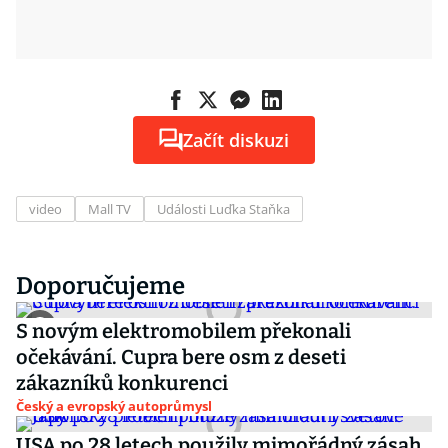
Začít diskuzi
video
Mall TV
Události Luďka Staňka
Doporučujeme
S novým elektromobilem překonali
očekávání. Cupra bere osm z deseti
zákazníků konkurenci
Český a evropský autoprůmysl
USA po 28 letech použily mimořádný zásah.