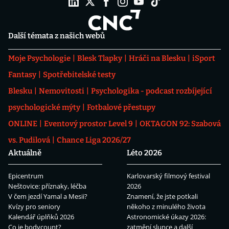
Další témata z našich webů
Moje Psychologie
Blesk Tlapky
Hráči na Blesku
iSport
Fantasy
Spotřebitelské testy
Blesku
Nemovitosti
Psychologika - podcast rozbíjející
psychologické mýty
Fotbalové přestupy
ONLINE
Eventový prostor Level 9
OKTAGON 92: Szabová
vs. Pudilová
Chance Liga 2026/27
Aktuálně
Léto 2026
Epicentrum
Karlovarský filmový festival
Neštovice: příznaky, léčba
2026
V čem jezdí Yamal a Mesii?
Znamení, že jste potkali
Kvízy pro seniory
někoho z minulého života
Kalendář úplňků 2026
Astronomické úkazy 2026:
Co je bodycount?
zatmění slunce a další