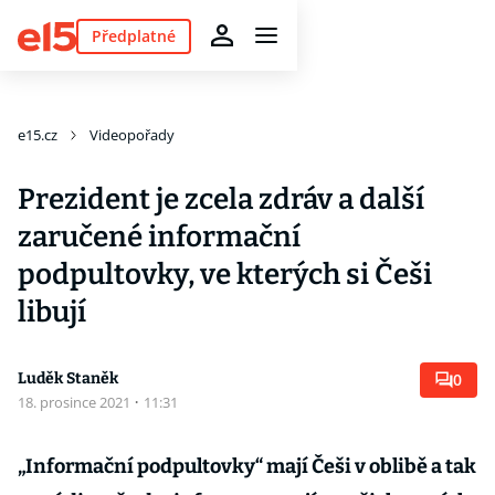
Předplatné
e15.cz
Videopořady
Prezident je zcela zdráv a další
zaručené informační
podpultovky, ve kterých si Češi
libují
Luděk Staněk
0
18. prosince 2021
·
11:31
„Informační podpultovky“ mají Češi v oblibě a tak