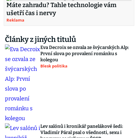
Máte zahradu? Tahle technologie vám
ušetří čas i nervy
Reklama
Články z jiných titulů
Eva Decroix se ozvala ze švýcarských Alp:
První slova po provalení románku s
kolegou
Blesk politika
Lev salónů i kronikář panelákové šedi:
Vladimír Páral psal o všednosti, sexu i