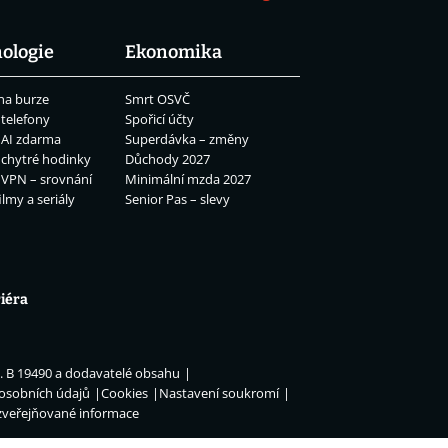
ologie
Ekonomika
na burze
Smrt OSVČ
 telefony
Spořicí účty
 AI zdarma
Superdávka – změny
 chytré hodinky
Důchody 2027
 VPN – srovnání
Minimální mzda 2027
ilmy a seriály
Senior Pas – slevy
iéra
n. B 19490 a dodavatelé obsahu
 osobních údajů
Cookies
Nastavení soukromí
zveřejňované informace