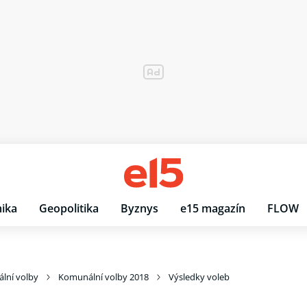
ika
Geopolitika
Byznys
e15 magazín
FLOW
lní volby
Komunální volby 2018
Výsledky voleb