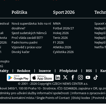
Politika
Sport 2026
Techn
estival
Nová superdávka: kdo na ní
MMA
SpaceX 
dosáhne?
Fotbal 2026/27
Nejlepší
ali
Sjezd sudetských Němců
Hokej 2026
Nejlepší
ivota
Proč vláda zavádí EET?
Tenis 2026
Nejlepší
2026:
Padni komu padni
F1 2026
Nejlepší
í
Výpověď z práce vzor
Atletika 2026
Netflix f
i
Divoký kačer
Cyklistika 2026
 mojito
átů
takty
Redakce
Inzerce
Předplatné
RSS
Kar
© 2001 - 2026 Copyright
CZECH NEWS CENTER a.s.
ové 3493/1, 100 00 Praha 10 - Strašnice, IČO: 02346826, zapsána v OR, sp.z
dmínky pro užívání služby informační společnosti
Informace o zpracování
ednotná kontaktní místa / Single Points of Contact
Etický kodex
Povinně 