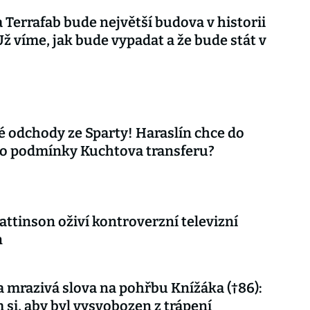
Terrafab bude největší budova v historii
 Už víme, jak bude vypadat a že bude stát v
é odchody ze Sparty! Haraslín chce do
co podmínky Kuchtova transferu?
attinson oživí kontroverzní televizní
n
 mrazivá slova na pohřbu Knížáka (†86):
m si, aby byl vysvobozen z trápení