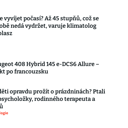
e vyvíjet počasí? Až 45 stupňů, což se
bě nedá vydržet, varuje klimatolog
olasz
geot 408 Hybrid 145 e-DCS6 Allure –
kt po francouzsku
děti opravdu prožít o prázdninách? Ptali
psycholožky, rodinného terapeuta a
ů
logie