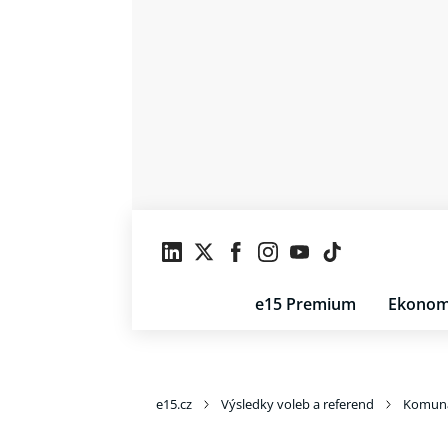
e15 Premium
Ekonom
e15.cz
Výsledky voleb a referend
Komuná