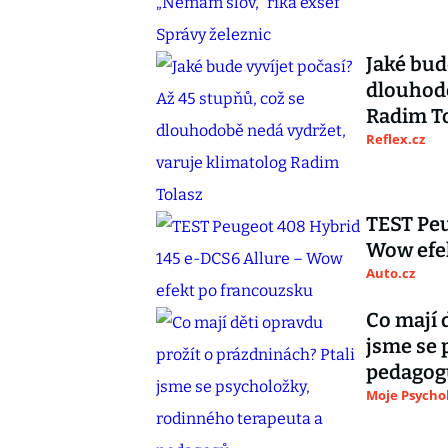
Jaké bud
dlouhodo
Radim T
Reflex.cz
TEST Peu
Wow efe
Auto.cz
Co mají 
jsme se 
pedagog
Moje Psycho