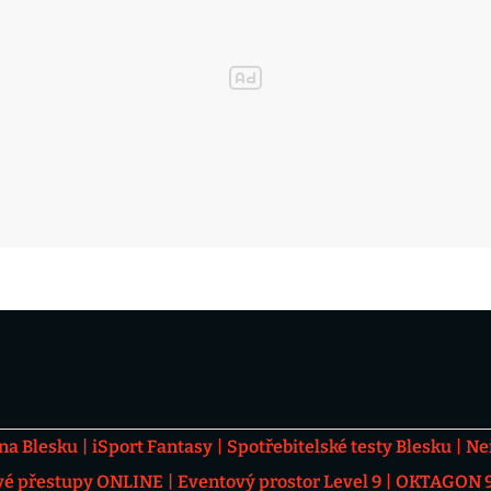
 na Blesku
iSport Fantasy
Spotřebitelské testy Blesku
Ne
vé přestupy ONLINE
Eventový prostor Level 9
OKTAGON 92