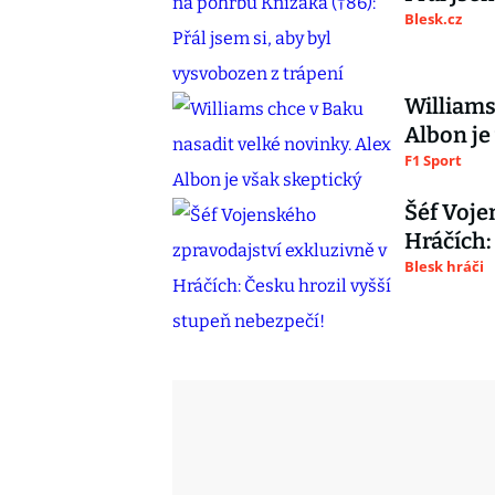
Blesk.cz
Williams
Albon je
F1 Sport
Šéf Voje
Hráčích:
Blesk hráči