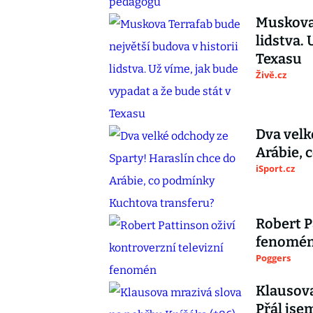
Muskova 
lidstva.
Texasu
Živě.cz
Dva velk
Arábie, 
iSport.cz
Robert P
fenomé
Poggers
Klausova
Přál jse