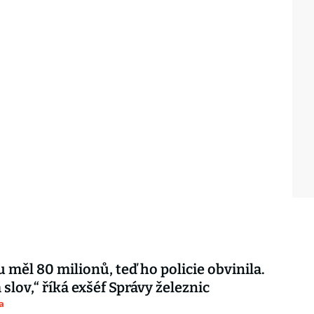
u měl 80 milionů, teď ho policie obvinila.
lov,“ říká exšéf Správy železnic
a