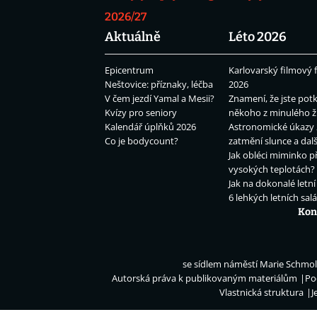
2026/27
Aktuálně
Léto 2026
Epicentrum
Karlovarský filmový f
Neštovice: příznaky, léčba
2026
V čem jezdí Yamal a Mesii?
Znamení, že jste potk
Kvízy pro seniory
někoho z minulého ž
Kalendář úplňků 2026
Astronomické úkazy 
Co je bodycount?
zatmění slunce a dalš
Jak obléci miminko př
vysokých teplotách?
Jak na dokonalé letní
6 lehkých letních sal
Kon
se sídlem náměstí Marie Schmolk
Autorská práva k publikovaným materiálům
Po
Vlastnická struktura
J