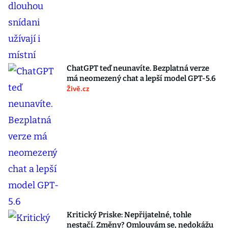
ChatGPT teď neunavíte. Bezplatná verze
má neomezený chat a lepší model GPT-5.6
Živě.cz
Kritický Priske: Nepřijatelné, tohle
nestačí. Změny? Omlouvám se, nedokážu