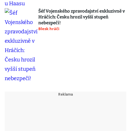
Šéf Vojenského zpravodajství exkluzivně v
Hráčích: Česku hrozil vyšší stupeň
nebezpečí!
Blesk hráči