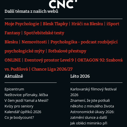
Další témata z našich webů
Moje Psychologie
Blesk Tlapky
Hráči na Blesku
iSport
Fantasy
Spotřebitelské testy
Blesku
Nemovitosti
Psychologika - podcast rozbíjející
psychologické mýty
Fotbalové přestupy
ONLINE
Eventový prostor Level 9
OKTAGON 92: Szabová
vs. Pudilová
Chance Liga 2026/27
Aktuálně
Léto 2026
Epicentrum
Karlovarský filmový festival
Neštovice: příznaky, léčba
2026
V čem jezdí Yamal a Mesii?
Znamení, že jste potkali
Kvízy pro seniory
někoho z minulého života
Kalendář úplňků 2026
Astronomické úkazy 2026:
Co je bodycount?
zatmění slunce a další
Jak obléci miminko při