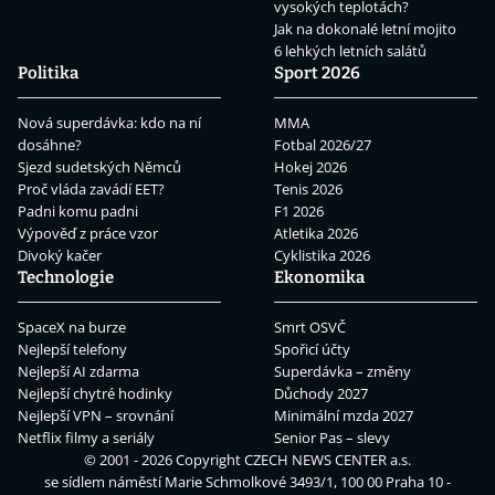
vysokých teplotách?
Jak na dokonalé letní mojito
6 lehkých letních salátů
Politika
Sport 2026
Nová superdávka: kdo na ní
MMA
dosáhne?
Fotbal 2026/27
Sjezd sudetských Němců
Hokej 2026
Proč vláda zavádí EET?
Tenis 2026
Padni komu padni
F1 2026
Výpověď z práce vzor
Atletika 2026
Divoký kačer
Cyklistika 2026
Technologie
Ekonomika
SpaceX na burze
Smrt OSVČ
Nejlepší telefony
Spořicí účty
Nejlepší AI zdarma
Superdávka – změny
Nejlepší chytré hodinky
Důchody 2027
Nejlepší VPN – srovnání
Minimální mzda 2027
Netflix filmy a seriály
Senior Pas – slevy
© 2001 - 2026 Copyright
CZECH NEWS CENTER a.s.
se sídlem náměstí Marie Schmolkové 3493/1, 100 00 Praha 10 -